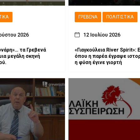
ΤΙΚΆ
ΓΡΕΒΕΝΆ
ΠΟΛΙΤΙΣΤΙΚΆ
ούστου 2026
12 Ιουλίου 2026
νάρη»… τα Γρεβενά
«Γιαγκούλεια River Spirit»: 
 μια μεγάλη σκηνή
όπου η παρέα έγραψε ιστορ
ού.
η φύση έγινε γιορτή