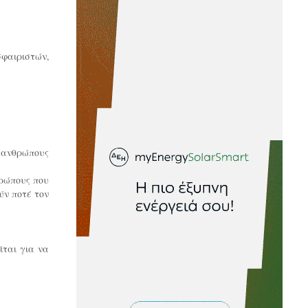
φαιριστών,
ε ανθρώπους
θρώπους που
ύν ποτέ τον
ίται για να