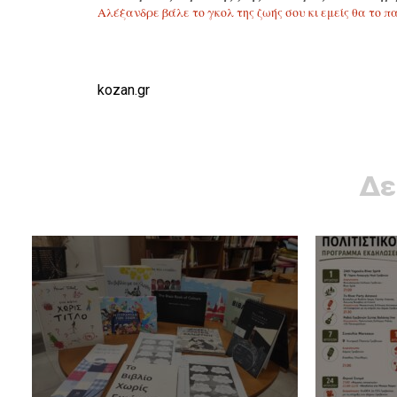
Αλέξανδρε βάλε το γκολ της ζωής σου κι εμείς θα το 
kozan.gr
Δε