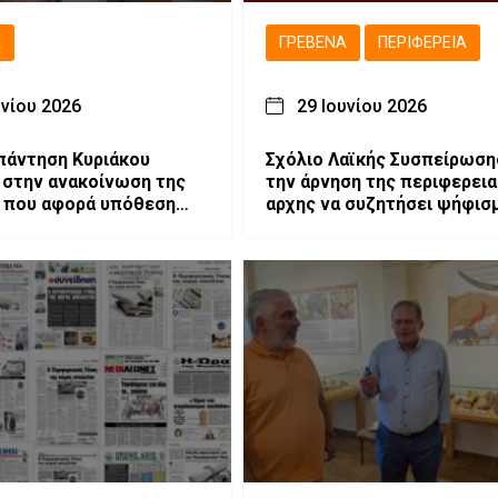
Ά
ΓΡΕΒΕΝΆ
ΠΕΡΙΦΈΡΕΙΑ
υνίου 2026
29 Ιουνίου 2026
πάντηση Κυριάκου
Σχόλιο Λαϊκής Συσπείρωσης
 στην ανακοίνωση της
την άρνηση της περιφερει
 που αφορά υπόθεση
αρχης να συζητήσει ψήφισ
υ του Δήμου. (ΒΙΝΤΕΟ)
στήριξης των αγροτών.