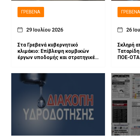
ΓΡΕΒΕΝΆ
ΓΡΕΒΕΝ
29 Ιουλίου 2026
26 Ιο
Στα Γρεβενά κυβερνητικό
Σκληρή α
κλιμάκιο: Επίβλεψη κομβικών
Ταταρίδη
έργων υποδομής και στρατηγικές
ΠΟΕ-ΟΤΑ
συσκέψεις για την ανάπτυξη του
υπαλλήλο
τόπου