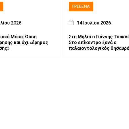
ΓΡΕΒΕΝΆ
υλίου 2026
14 Ιουλίου 2026
ιακά Μέσα: Όαση
Στη Μηλιά ο Γιάννης Τσακν
ησης και όχι «έρημος
Στο επίκεντρο ξανά ο
σης»
παλαιοντολογικός θησαυρ
Γρεβενών (video-φωτογρα