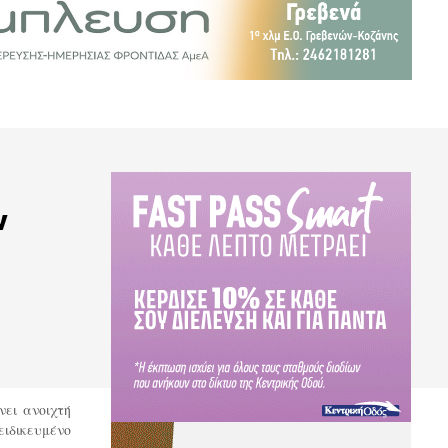
ν
νει ανοιχτή
ειδικευμένο