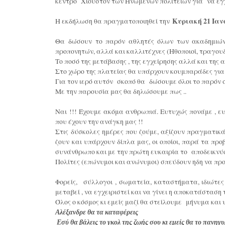
κέντρο Χιούστον των Ηνωμένων πολιτειών για να εγχ
Η εκδήλωση θα πραγματοποιηθεί την
Κυριακή 21 Ιαν
Θα δώσουν το παρόν αθλητές όλων των ακαδημιών
προπονητών, αλλά και καλλιτέχνες (Ηθοποιοί, τραγου
Το ποσό της μετάβασης , της εγχείρησης αλλά και της
Στο χώρο της πλατείας θα υπάρχουν κουμπαράδες για 
Για τον ιερό αυτόν σκοπό θα δώσουμε όλοι το παρόν 
Με την παρουσία μας θα δηλώσουμε πως ..
Ναι !!! Έχουμε ακόμα ανθρωπιά. Ευτυχώς πονάμε , ε
που έχουν την ανάγκη μας !!
Στις δύσκολες ημέρες που ζούμε, αξίζουν πραγματι
ζουν και υπάρχουν δίπλα μας, οι οποίοι, παρά τα προ
συνάνθρωπο και με την πρώτη ευκαιρία το αποδεικνύ
Πολίτες (επώνυμοι και ανώνυμοι) σπεύδουν ηδη να π
Φορείς, σύλλογοι , σωματεία, καταστήματα, ιδιώτες
μεταβεί , να εγχειριστεί και να γίνει η αποκατάστασ
Όλος ο κόσμος κι εμείς μαζί θα στείλουμε μήνυμα και
Αλέξανδρε θα τα καταφέρεις
Εσύ θα βάλεις το γκολ της ζωής σου κι εμείς θα το πανηγυ