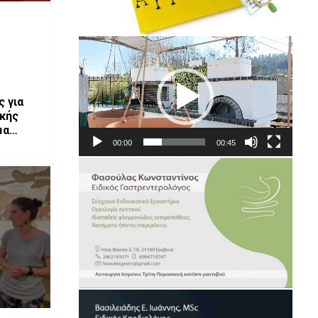
Πρόγραμμα
Αναπαραγωγής
Βίντεο
 για
ακής
μα
00:00
00:45