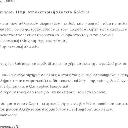
ειριστεί.
ουαρίου 11π.μ στην κεντρική πλατεία Κοζάνης.
 και των αθλητικών σωματείων , καθώς και γνωστά ονόματα ποδοσ
διστές) που θα φωτογραφηθούν με τους μικρούς αθλητές των ακαδημιών.
 αποκατάστασης είναι υπέρογκο και δυσβάσταχτο για τους γονείς
οικονομική ενίσχυση της οικογένειας
στην κεντρική πλατεία
υτυχώς ελπίζουμε ευτυχώς δίνουμε το χέρι μας και την αγκαλιά μας σ
κά πολλά συγχαρητήρια σε όλους αυτούς τους ευαισθητοποιημένους αν
βλήματα που αντιμετωπίζει κάθε νοικοκυριό λόγω της κρίσης, δεν ξεχνο
ουν έμπρακτα, αλλά κυρίως διακριτικά.
ροσφέρουν τον οβολό τους για να καλύψουν το μεγάλο ποσό.
 σε μια ανεπανάληπτη κινητοποίηση για να βρεθεί το ποσό που απαιτε
η του μικρού Αλέξανδρου στο Χιούστον των Ηνωμένων πολιτειών.
 υπόσχεση:
ρίσουμε !!!!