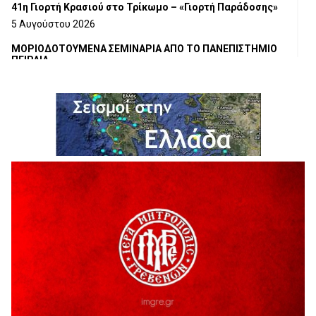
41η Γιορτή Κρασιού στο Τρίκωμο – «Γιορτή Παράδοσης»
5 Αυγούστου 2026
ΜΟΡΙΟΔΟΤΟΥΜΕΝΑ ΣΕΜΙΝΑΡΙΑ ΑΠΟ ΤΟ ΠΑΝΕΠΙΣΤΗΜΙΟ
ΠΕΙΡΑΙΑ
5 Αυγούστου 2026
ΕΥΧΑΡΙΣΤΙΕΣ Φυσιολατρικού Συλλόγου Γρεβενών
4 Αυγούστου 2026
Έκτακτη χρηματοδότηση 400.000€ για επιπλέον εργασίες
στο Δημοτικό Στάδιο Γρεβενών «Μίλτος Τεντόγλου»
4 Αυγούστου 2026
Τελικά τι είναι πολιτισμός;
4 Αυγούστου 2026
Ολοσχερής καταστροφή κατοικίας από πυρκαγιά στην
Καληράχη Γρεβενών
3 Αυγούστου 2026
ΚΑΤΑΓΡΑΦΗ ΤΕΚΜΗΡΙΩΣΗ ΚΑΙ ΨΗΦΙΟΠΟΙΗΣΗ ΤΩΝ
ΜΑΣΤΟΡΙΚΩΝ ΕΡΓΑΛΕΙΩΝ ΤΗΣ ΣΥΛΛΟΓΗΣ ΚΥΠΑΡΙΣΣΙΟΥ
ΓΡΕΒΕΝΩΝ