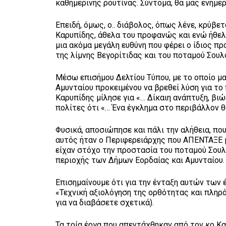
καθημερινής ρουτίνας. Σύντομα, θα μας ενημερ
Επειδή, όμως, ο.. διάβολος, όπως λένε, κρύβετ
Καρυπίδης, άθελα του προφανώς και ενώ ήθελε
μια ακόμα μεγάλη ευθύνη που φέρει ο ίδιος 
της λίμνης Βεγορίτιδας και του ποταμού Σουλ
Μέσω επισήμου Δελτίου Τύπου, με το οποίο μα
Αμυνταίου προκειμένου να βρεθεί λύση για τ
Καρυπίδης μίλησε για «… Δίκαιη ανάπτυξη, βι
πολίτες ότι «… Ένα έγκλημα στο περιβάλλον 
Φυσικά, αποσιώπησε και πάλι την αλήθεια, που
αυτός ήταν ο Περιφερειάρχης που ΑΠΕΝΤΑΞΕ 
είχαν στόχο την προστασία του ποταμού Σουλ
περιοχής των Δήμων Εορδαίας και Αμυνταίου.
Επισημαίνουμε ότι για την ένταξη αυτών των 
«Τεχνική αξιολόγηση της ορθότητας και πλη
για να διαβάσετε σχετικά).
Τα τρία έργα που απεντάχθηκαν από τον κο Καρ