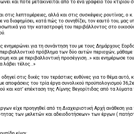
ώνει και πότε μετακινείται από το ένα γραφείο του κτιρίου σ
αι στις λεπτομέρειες, αλλά και στις συσκέψεις ρουτίνας, ο κ.
 να διαφημίσει, κατά πώς το συνηθίζει, τον εαυτό του, μας 
προσωπικά για την καταστροφή του περιβάλλοντος στο οικοσ
ού.
ς ενημερώνει για τη συνάντηση του με τους Δημάρχους Εορδα
ο περιβαλλοντικό πρόβλημα των δύο αυτών περιοχών, μάθαμε 
ώσιμη και με περιβαλλοντική προσέγγιση…» και ενημέρωσε το
θα λάβει τέλος…»
 οδηγεί στις δικές του τεράστιες ευθύνες για το θέμα αυτό,
με αποφάσεις του τρία έργα συνολικού προϋπολογισμού 36,2
ού και κατ’ επέκταση της Λίμνης Βεγορίτιδας από τα λύματα
έργων είχε προηγηθεί από τη Διαχειριστική Αρχή ανάθεση για
ρότητας των μελετών και αδειοδοτήσεων» των έργων ( πατήσ
υπίδη είναι: