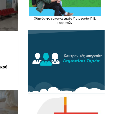
Οδηγός ψυχοκοινωνικών Υπηρεσιών Π.Ε.
Γρεβενών
ικού