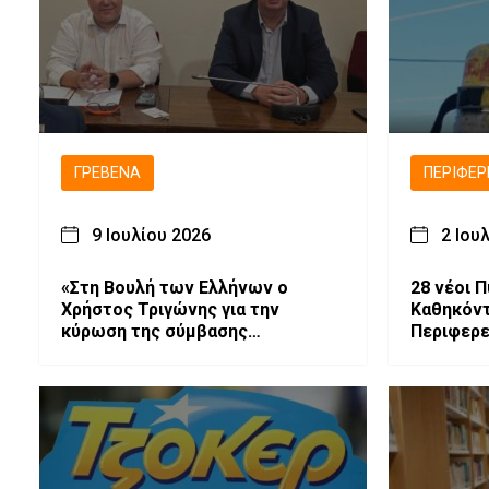
ΓΡΕΒΕΝΆ
ΠΕΡΙΦΈΡ
9 Ιουλίου 2026
2 Ιου
«Στη Βουλή των Ελλήνων ο
28 νέοι 
Χρήστος Τριγώνης για την
Καθηκόντ
κύρωση της σύμβασης
Περιφερε
παραχώρησης του Εθνικού
Διοίκηση
Χιονοδρομικού Κέντρου
Βασιλίτσας»