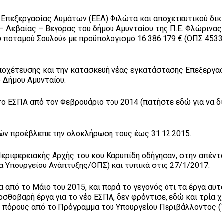
 Επεξεργασίας Λυμάτων (ΕΕΛ) Φιλώτα και αποχετευτικού δι
– Λεβαίας – Βεγόρας του δήμου Αμυνταίου της Π.Ε. Φλώρινας
 ποταμού Σουλού» με προϋπολογισμό 16.386.179 € (ΟΠΣ 453
ποχέτευσης και την κατασκευή νέας εγκατάστασης Επεξεργα
 Δήμου Αμυνταίου.
στο ΕΣΠΑ από τον Φεβρουάριο του 2014 (πατήστε εδώ για να 
ών προέβλεπε την ολοκλήρωση τους έως 31.12.2015.
Περιφερειακής Αρχής του κου Καρυπίδη οδήγησαν, στην απέν
ία Υπουργείου Ανάπτυξης/ΟΠΣ) και τυπικά στις 27/1/2017.
α από το Μάιο του 2015, και παρά το γεγονός ότι τα έργα αυ
θοβαρή έργα για το νέο ΕΣΠΑ, δεν φρόντισε, εδώ και τρία χ
ει πόρους από το Πρόγραμμα του Υπουργείου Περιβάλλοντος (