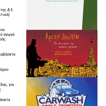
της Δ.Ε.
ετικά)
τυα
κό αγωγό
οράς
διαβάσετε
δήμου
δας, για
 .
βάσετε