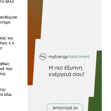
το άλλο.
υπενθύμισε
ύστημα
ίας και
πως ο κ.
υς
 καθώς
εκ€ που
 της
 την
τε εδώ