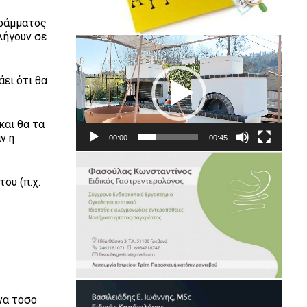
γράμματος
λήγουν σε
Πρόγραμμα
Αναπαραγωγής
Βίντεο
άει ότι θα
και θα τα
ν η
00:00
00:45
ου (π.χ.
ένα τόσο