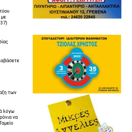
κτύου
 με
337)
σίας
διαβάσετε
ταξη των
τά λόγω
ρόνια να
Ταμείο