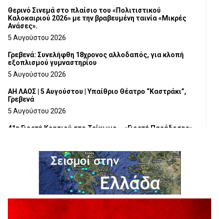
Θερινό Σινεμά στο πλαίσιο του «Πολιτιστικού
Καλοκαιριού 2026» με την βραβευμένη ταινία «Μικρές
Ανάσες».
5 Αυγούστου 2026
Γρεβενά: Συνελήφθη 18χρονος αλλοδαπός, για κλοπή
εξοπλισμού γυμναστηρίου
5 Αυγούστου 2026
ΑΗ ΛΑΟΣ | 5 Αυγούστου | Υπαίθριο Θέατρο “Καστράκι”,
Γρεβενά
5 Αυγούστου 2026
41η Γιορτή Κρασιού στο Τρίκωμο – «Γιορτή Παράδοσης»
5 Αυγούστου 2026
ΜΟΡΙΟΔΟΤΟΥΜΕΝΑ ΣΕΜΙΝΑΡΙΑ ΑΠΟ ΤΟ ΠΑΝΕΠΙΣΤΗΜΙΟ
ΠΕΙΡΑΙΑ
5 Αυγούστου 2026
ΕΥΧΑΡΙΣΤΙΕΣ Φυσιολατρικού Συλλόγου Γρεβενών
4 Αυγούστου 2026