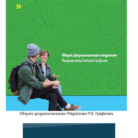
Οδηγός ψυχοκοινωνικών Υπηρεσιών Π.Ε. Γρεβενών