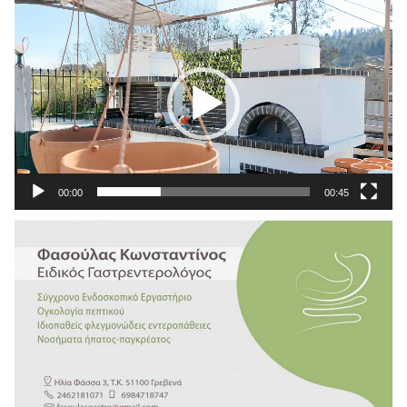
Πρόγραμμα
Αναπαραγωγής
Βίντεο
00:00
00:45