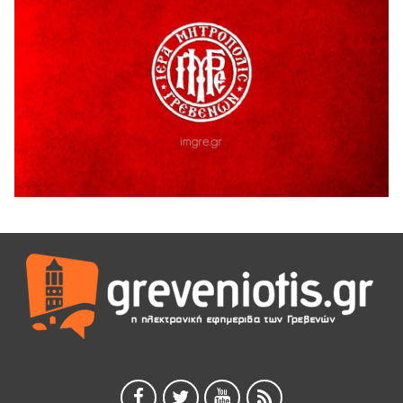
Έκτακτη χρηματοδότηση 400.000€ για επιπλέον εργασίες
στο Δημοτικό Στάδιο Γρεβενών «Μίλτος Τεντόγλου»
4 Αυγούστου 2026
Τελικά τι είναι πολιτισμός;
4 Αυγούστου 2026
Ολοσχερής καταστροφή κατοικίας από πυρκαγιά στην
Καληράχη Γρεβενών
3 Αυγούστου 2026
ΚΑΤΑΓΡΑΦΗ ΤΕΚΜΗΡΙΩΣΗ ΚΑΙ ΨΗΦΙΟΠΟΙΗΣΗ ΤΩΝ
ΜΑΣΤΟΡΙΚΩΝ ΕΡΓΑΛΕΙΩΝ ΤΗΣ ΣΥΛΛΟΓΗΣ ΚΥΠΑΡΙΣΣΙΟΥ
ΓΡΕΒΕΝΩΝ
3 Αυγούστου 2026
Κουρκούτ’ party το Σάββατο 8 Αυγούστου στην Καλλονή
3 Αυγούστου 2026
ΠΡΟΓΡΑΜΜΑ ΠΑΝΗΓΥΡΕΩΣ ΙΕΡΑΣ ΜΟΝΗΣ ΖΑΒΟΡΔΑΣ 2026
3 Αυγούστου 2026