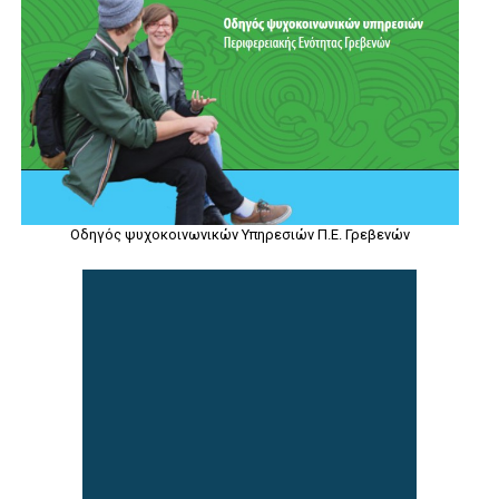
Οδηγός ψυχοκοινωνικών Υπηρεσιών Π.Ε. Γρεβενών