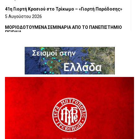
41η Γιορτή Κρασιού στο Τρίκωμο – «Γιορτή Παράδοσης»
5 Αυγούστου 2026
ΜΟΡΙΟΔΟΤΟΥΜΕΝΑ ΣΕΜΙΝΑΡΙΑ ΑΠΟ ΤΟ ΠΑΝΕΠΙΣΤΗΜΙΟ
ΠΕΙΡΑΙΑ
5 Αυγούστου 2026
ΕΥΧΑΡΙΣΤΙΕΣ Φυσιολατρικού Συλλόγου Γρεβενών
4 Αυγούστου 2026
Έκτακτη χρηματοδότηση 400.000€ για επιπλέον εργασίες
στο Δημοτικό Στάδιο Γρεβενών «Μίλτος Τεντόγλου»
4 Αυγούστου 2026
Τελικά τι είναι πολιτισμός;
4 Αυγούστου 2026
Ολοσχερής καταστροφή κατοικίας από πυρκαγιά στην
Καληράχη Γρεβενών
3 Αυγούστου 2026
ΚΑΤΑΓΡΑΦΗ ΤΕΚΜΗΡΙΩΣΗ ΚΑΙ ΨΗΦΙΟΠΟΙΗΣΗ ΤΩΝ
ΜΑΣΤΟΡΙΚΩΝ ΕΡΓΑΛΕΙΩΝ ΤΗΣ ΣΥΛΛΟΓΗΣ ΚΥΠΑΡΙΣΣΙΟΥ