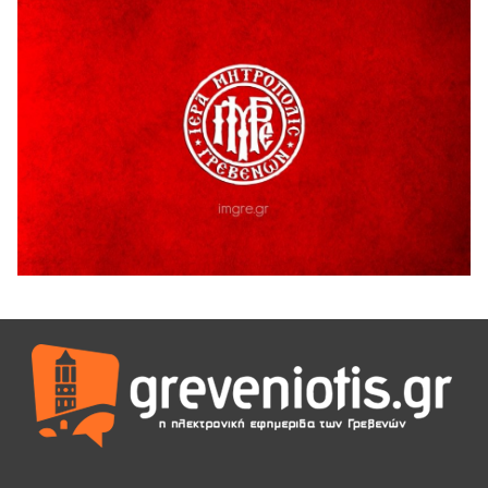
Ο ΑΝΔΡΕΑΣ ΑΣΛΑΝΙΔΗΣ ΣΥΝΕΧΙΖΕΙ ΣΤΟΝ ΠΡΩΤΕΑ
ΓΡΕΒΕΝΩΝ
5 Αυγούστου 2026
Ευχαριστήριο Εκπολιτιστικού Συλλόγου Ταξιάρχη προς κ.
Παρασχάκη Αθανάσιο
5 Αυγούστου 2026
Διακοπή υδροδότησης του Α΄ κλάδου ύδρευσης
5 Αυγούστου 2026
Η Marseaux στα Γρεβενά για μια μοναδική συναυλία
5 Αυγούστου 2026
Θερινό Σινεμά στο πλαίσιο του «Πολιτιστικού
Καλοκαιριού 2026» με την βραβευμένη ταινία «Μικρές
Ανάσες».
5 Αυγούστου 2026
Γρεβενά: Συνελήφθη 18χρονος αλλοδαπός, για κλοπή
εξοπλισμού γυμναστηρίου
5 Αυγούστου 2026