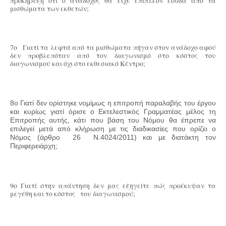
προκήρυξη ότι ο ανάδοχος θα είχε επιπλέον έσοδα από τα
μισθώματα των εκθετών;
7ο Γιατί τα λεφτά από τα μισθώματα πήγαν στον ανάδοχο αφού
δεν προβλεπόταν από τον διαγωνισμό στο κόστος του
διαγωνισμού και όχι στο εκθεσιακό Κέντρο;
8ο Γιατί δεν ορίστηκε νομίμως η επιτροπή παραλαβής του έργου
και κυρίως γιατί όρισε ο Εκτελεστικός Γραμματέας μέλος τη
Επιτροπής αυτής, κάτι που βάση του Νόμου θα έπρεπε να
επιλεγεί μετά από κλήρωση με τις διαδικασίες που ορίζει ο
Νόμος
(άρθρο 26 Ν.4024/2011) και με διατάκτη τον
Περιφερειάρχη
;
9ο Γιατί στην απάντηση δεν μας εξηγείτε πώς προέκυψαν τα
μεγέθη και το κόστος του διαγωνισμού;