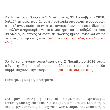
2ο Το δεύτερο θαύμα εκδηλώνεται
στις 31 Οκτωβρίου 2016
,
δηλαδή τη μέρα που έληγε η προθεσμία υποβολής προσφορών
στο «διαγωνισμό», όταν η προαναφερόμενη εταιρεία δίνει και
επιπλέον πληροφορίες για τα
εργαστήρια
και τις εκδηλώσεις που
θα γίνουν, οι οποίες γίνονται τις σωστές ημερομηνίες και όπως
ακριβώς τις προανήγγειλε! (
πατήστε εδώ,
και εδώ
,
και εδώ,
και
εδώ
)
3ο Το τρίτο θαύμα συντελείται
στις 2 Νοεμβρίου 2016
όταν,
πάντα η ίδια εταιρεία, παρουσιάζει και τους σεφ που θα
συμμετάσχουν στην εκδήλωση !!! (
πατήστε εδώ,
και εδώ
)
Γιατί όμως μιλάμε για θαύματα;
Όχι μόνο επειδή η εταιρεία «Ευρωπαϊκός Οργανισμός
Στρατηγικού Σχεδιασμού» διαφημίζει και προετοιμάζει κάτι πριν
ακόμα βγει στον αέρα ο σχετικός διαγωνισμός και φυσικά πριν