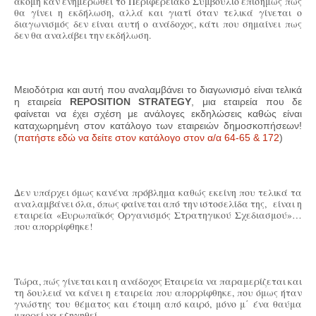
ακόμη καν ενημερωθεί το Περιφερειακό Συμβούλιο επισήμως πως
θα γίνει η εκδήλωση, αλλά και γιατί όταν τελικά γίνεται ο
διαγωνισμός δεν είναι αυτή ο ανάδοχος, κάτι που σημαίνει πως
δεν θα αναλάβει την εκδήλωση.
Μειοδότρια και αυτή που αναλαμβάνει το διαγωνισμό είναι τελικά
η εταιρεία
REPOSITION STRATEGY
, μια εταιρεία που δε
φαίνεται να έχει σχέση με ανάλογες εκδηλώσεις καθώς είναι
καταχωρημένη στον κατάλογο των εταιρειών δημοσκοπήσεων!
(
πατήστε εδώ να δείτε στον κατάλογο στον α/α 64-65 & 172
)
Δεν υπάρχει όμως κανένα πρόβλημα καθώς εκείνη που τελικά τα
αναλαμβάνει όλα, όπως φαίνεται από την ιστοσελίδα της, είναι η
εταιρεία «Ευρωπαϊκός Οργανισμός Στρατηγικού Σχεδιασμού»…
που απορρίφθηκε!
Τώρα, πώς γίνεται και η ανάδοχος Εταιρεία να παραμερίζεται και
τη δουλειά να κάνει η εταιρεία που απορρίφθηκε, που όμως ήταν
γνώστης του θέματος και έτοιμη από καιρό, μόνο μ΄ ένα θαύμα
μπορεί να εξηγηθεί.