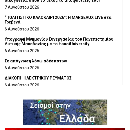
οικογένεια, όπου το τέλος το αποφασίζεις εσύ!
7 Αυγούστου 2026
“ΠΟΛΙΤΙΣΤΙΚΟ ΚΑΛΟΚΑΙΡΙ 2026”: Η MARSEAUX LIVE στα
Γρεβενά.
6 Αυγούστου 2026
Υπογραφή Μνημονίου Συνεργασίας του Πανεπιστημίου
Δυτικής Μακεδονίας με το HanoiUniversity
6 Αυγούστου 2026
Σε απόγνωση λόγω αδέσποτων
6 Αυγούστου 2026
ΔΙΑΚΟΠΗ ΗΛΕΚΤΡΙΚΟΥ ΡΕΥΜΑΤΟΣ
6 Αυγούστου 2026
Ολοκληρώνεται η ασφαλτόστρωση της οδού Περιβόλι –
Αβδέλλα
6 Αυγούστου 2026
H παραδοχή λαθών είναι (και) δύναμη
5 Αυγούστου 2026