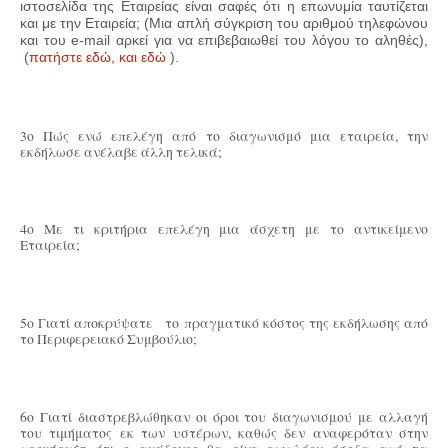
ιστοσελίδα της Εταιρείας είναι σαφές ότι η επωνυμία ταυτίζεται
και με την Εταιρεία; (Μια απλή σύγκριση του αριθμού τηλεφώνου
και του e-mail αρκεί για να επιβεβαιωθεί του λόγου το αληθές),
(
πατήστε εδώ,
και εδώ
).
3ο Πώς ενώ επελέγη από το διαγωνισμό μια εταιρεία, την
εκδήλωσε ανέλαβε άλλη τελικά;
4ο Με τι κριτήρια επελέγη μια άσχετη με το αντικείμενο
Εταιρεία;
5ο Γιατί αποκρύψατε το πραγματικό κόστος της εκδήλωσης από
το Περιφερειακό Συμβούλιο;
6ο Γιατί διαστρεβλώθηκαν οι όροι του διαγωνισμού με αλλαγή
του τιμήματος εκ των υστέρων, καθώς δεν αναφερόταν στην