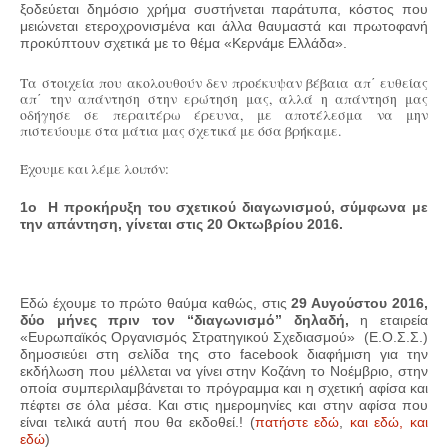
ξοδεύεται δημόσιο χρήμα συστήνεται παράτυπα, κόστος που
μειώνεται ετεροχρονισμένα και άλλα θαυμαστά και πρωτοφανή
προκύπτουν σχετικά με το θέμα «Κερνάμε Ελλάδα».
Τα στοιχεία που ακολουθούν δεν προέκυψαν βέβαια απ΄ ευθείας
απ΄ την απάντηση στην ερώτηση μας, αλλά η απάντηση μας
οδήγησε σε περαιτέρω έρευνα, με αποτέλεσμα να μην
πιστεύουμε στα μάτια μας σχετικά με όσα βρήκαμε.
Έχουμε και λέμε λοιπόν:
1
ο
Η προκήρυξη του σχετικού διαγωνισμού, σύμφωνα με
την απάντηση, γίνεται στις 20 Οκτωβρίου 2016.
Εδώ έχουμε το πρώτο θαύμα καθώς, στις
29 Αυγούστου 2016,
δύο μήνες πριν τον “διαγωνισμό” δηλαδή,
η εταιρεία
«Ευρωπαϊκός Οργανισμός Στρατηγικού Σχεδιασμού» (Ε.Ο.Σ.Σ.)
δημοσιεύει στη σελίδα της στο facebook διαφήμιση για την
εκδήλωση που μέλλεται να γίνει στην Κοζάνη το Νοέμβριο, στην
οποία συμπεριλαμβάνεται το πρόγραμμα και η σχετική αφίσα και
πέφτει σε όλα μέσα. Και στις ημερομηνίες και στην αφίσα που
είναι τελικά αυτή που θα εκδοθεί.! (
πατήστε εδώ
,
και εδώ,
και
εδώ
)