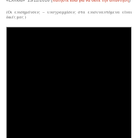
«Ελπίδα» 13/12/2016 (
πατήστε εδώ για να δείτε την απάντηση
)
(Οι επισημάνσεις – υπογραμμίσεις στα επισυναπτόμενα είναι
δικές μας )