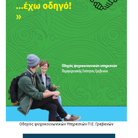
Οδηγός ψυχοκοινωνικών Υπηρεσιών Π.Ε. Γρεβενών