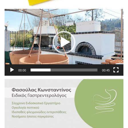
Πρόγραμμα
Αναπαραγωγής
Βίντεο
00:00
00:45