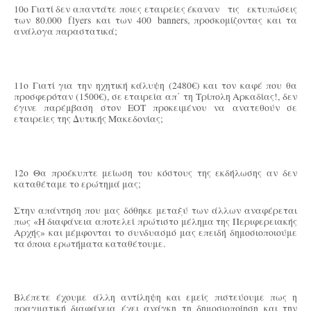
10ο Γιατί δεν απαντάτε ποιες εταιρείες έκαναν τις εκτυπώσεις
των 80.000 flyers και των 400 banners, προσκομίζοντας και τα
ανάλογα παραστατικά;
11ο Γιατί για την ηχητική κάλυψη (2480€) και τον καφέ που θα
προσφερόταν (1500€), σε εταιρεία απ΄ τη Τρίπολη Αρκαδίας!, δεν
έγινε παρέμβαση στον ΕΟΤ προκειμένου να ανατεθούν σε
εταιρείες της Δυτικής Μακεδονίας;
12ο Θα προέκυπτε μείωση του κόστους της εκδήλωσης αν δεν
καταθέταμε το ερώτημά μας;
Στην απάντηση που μας δόθηκε μεταξύ των άλλων αναφέρεται
πως «Η διαφάνεια αποτελεί πρώτιστο μέλημα της Περιφερειακής
Αρχής» και μέμφονται το συνδυασμό μας επειδή δημοσιοποιούμε
τα όποια ερωτήματα καταθέτουμε.
Βλέπετε έχουμε άλλη αντίληψη και εμείς πιστεύουμε πως η
πραγματική διαφάνεια έχει ανάγκη τη δημοσιοποίηση και την