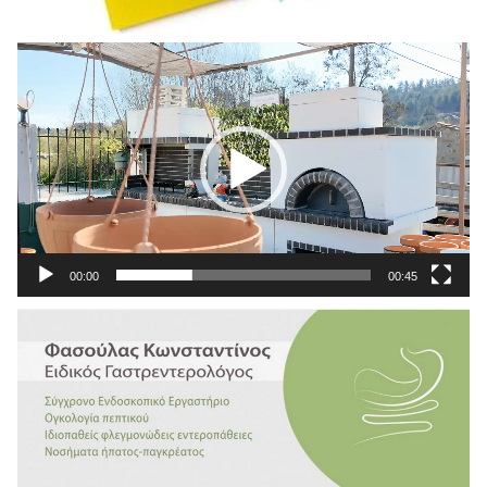
Πρόγραμμα
Αναπαραγωγής
Βίντεο
00:00
00:45