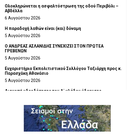
Ολοκληρώνεται η ασφαλτόστρωση της οδού Περιβόλι –
Αβδέλλα
6 Αυγούστου 2026
H παραδοχή λαθών είναι (και) δύναμη
5 Αυγούστου 2026
Ο ΑΝΔΡΕΑΣ ΑΣΛΑΝΙΔΗΣ ΣΥΝΕΧΙΖΕΙ ΣΤΟΝ ΠΡΩΤΕΑ
ΓΡΕΒΕΝΩΝ
5 Αυγούστου 2026
Ευχαριστήριο Εκπολιτιστικού Συλλόγου Ταξιάρχη προς κ.
Παρασχάκη Αθανάσιο
5 Αυγούστου 2026
Διακοπή υδροδότησης του Α΄ κλάδου ύδρευσης
5 Αυγούστου 2026
Η Marseaux στα Γρεβενά για μια μοναδική συναυλία
5 Αυγούστου 2026
Θερινό Σινεμά στο πλαίσιο του «Πολιτιστικού
Καλοκαιριού 2026» με την βραβευμένη ταινία «Μικρές