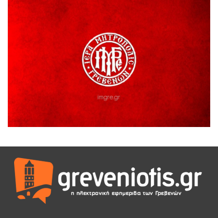
Ανάσες».
5 Αυγούστου 2026
Γρεβενά: Συνελήφθη 18χρονος αλλοδαπός, για κλοπή
εξοπλισμού γυμναστηρίου
5 Αυγούστου 2026
ΑΗ ΛΑΟΣ | 5 Αυγούστου | Υπαίθριο Θέατρο “Καστράκι”,
Γρεβενά
5 Αυγούστου 2026
41η Γιορτή Κρασιού στο Τρίκωμο – «Γιορτή Παράδοσης»
5 Αυγούστου 2026
ΜΟΡΙΟΔΟΤΟΥΜΕΝΑ ΣΕΜΙΝΑΡΙΑ ΑΠΟ ΤΟ ΠΑΝΕΠΙΣΤΗΜΙΟ
ΠΕΙΡΑΙΑ
5 Αυγούστου 2026
ΕΥΧΑΡΙΣΤΙΕΣ Φυσιολατρικού Συλλόγου Γρεβενών
4 Αυγούστου 2026
Έκτακτη χρηματοδότηση 400.000€ για επιπλέον εργασίες
στο Δημοτικό Στάδιο Γρεβενών «Μίλτος Τεντόγλου»