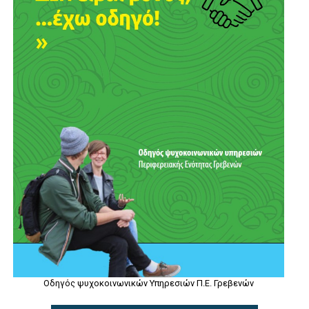
Οδηγός ψυχοκοινωνικών Υπηρεσιών Π.Ε. Γρεβενών