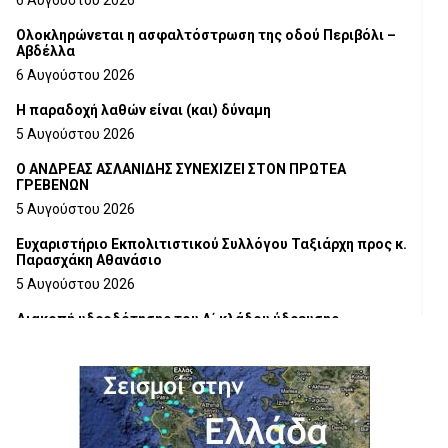
6 Αυγούστου 2026
Ολοκληρώνεται η ασφαλτόστρωση της οδού Περιβόλι –
Αβδέλλα
6 Αυγούστου 2026
H παραδοχή λαθών είναι (και) δύναμη
5 Αυγούστου 2026
Ο ΑΝΔΡΕΑΣ ΑΣΛΑΝΙΔΗΣ ΣΥΝΕΧΙΖΕΙ ΣΤΟΝ ΠΡΩΤΕΑ
ΓΡΕΒΕΝΩΝ
5 Αυγούστου 2026
Ευχαριστήριο Εκπολιτιστικού Συλλόγου Ταξιάρχη προς κ.
Παρασχάκη Αθανάσιο
5 Αυγούστου 2026
Διακοπή υδροδότησης του Α΄ κλάδου ύδρευσης
5 Αυγούστου 2026
Η Marseaux στα Γρεβενά για μια μοναδική συναυλία
5 Αυγούστου 2026
Θερινό Σινεμά στο πλαίσιο του «Πολιτιστικού