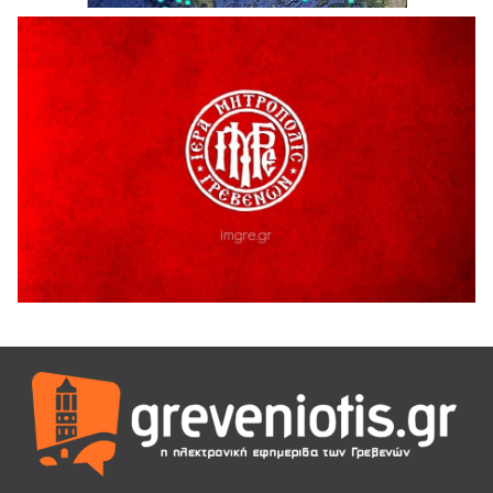
Καλοκαιριού 2026» με την βραβευμένη ταινία «Μικρές
Ανάσες».
5 Αυγούστου 2026
Γρεβενά: Συνελήφθη 18χρονος αλλοδαπός, για κλοπή
εξοπλισμού γυμναστηρίου
5 Αυγούστου 2026
ΑΗ ΛΑΟΣ | 5 Αυγούστου | Υπαίθριο Θέατρο “Καστράκι”,
Γρεβενά
5 Αυγούστου 2026
41η Γιορτή Κρασιού στο Τρίκωμο – «Γιορτή Παράδοσης»
5 Αυγούστου 2026
ΜΟΡΙΟΔΟΤΟΥΜΕΝΑ ΣΕΜΙΝΑΡΙΑ ΑΠΟ ΤΟ ΠΑΝΕΠΙΣΤΗΜΙΟ
ΠΕΙΡΑΙΑ
5 Αυγούστου 2026
ΕΥΧΑΡΙΣΤΙΕΣ Φυσιολατρικού Συλλόγου Γρεβενών
4 Αυγούστου 2026
Έκτακτη χρηματοδότηση 400.000€ για επιπλέον εργασίες
στο Δημοτικό Στάδιο Γρεβενών «Μίλτος Τεντόγλου»