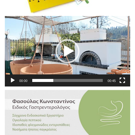
Πρόγραμμα
Αναπαραγωγής
Βίντεο
00:00
00:45