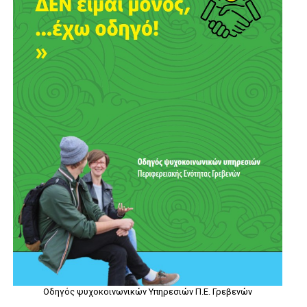
Οδηγός ψυχοκοινωνικών Υπηρεσιών Π.Ε. Γρεβενών