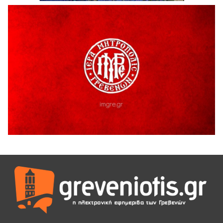
H παραδοχή λαθών είναι (και) δύναμη
5 Αυγούστου 2026
Ο ΑΝΔΡΕΑΣ ΑΣΛΑΝΙΔΗΣ ΣΥΝΕΧΙΖΕΙ ΣΤΟΝ ΠΡΩΤΕΑ
ΓΡΕΒΕΝΩΝ
5 Αυγούστου 2026
Ευχαριστήριο Εκπολιτιστικού Συλλόγου Ταξιάρχη προς κ.
Παρασχάκη Αθανάσιο
5 Αυγούστου 2026
Διακοπή υδροδότησης του Α΄ κλάδου ύδρευσης
5 Αυγούστου 2026
Η Marseaux στα Γρεβενά για μια μοναδική συναυλία
5 Αυγούστου 2026
Θερινό Σινεμά στο πλαίσιο του «Πολιτιστικού
Καλοκαιριού 2026» με την βραβευμένη ταινία «Μικρές
Ανάσες».
5 Αυγούστου 2026