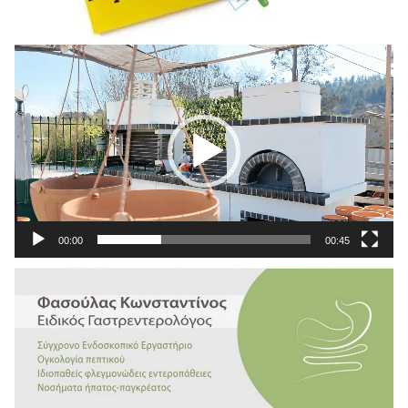
Πρόγραμμα
Αναπαραγωγής
Βίντεο
00:00
00:45