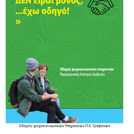
Οδηγός ψυχοκοινωνικών Υπηρεσιών Π.Ε. Γρεβενών