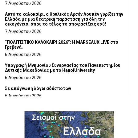
Τμήματος Γρεβενών
7 Αυγούστου 2026
Αυτό το καλοκαίρι, ο θρυλικός Αρσέν Λουπέν γυρίζει την
Ελλάδα με μια θεατρική παράσταση για όλη την
οικογένεια, όπου το τέλος το αποφασίζεις εσύ!
7 Αυγούστου 2026
“ΠΟΛΙΤΙΣΤΙΚΟ ΚΑΛΟΚΑΙΡΙ 2026”: Η MARSEAUX LIVE στα
Γρεβενά.
6 Αυγούστου 2026
Υπογραφή Μνημονίου Συνεργασίας του Πανεπιστημίου
Δυτικής Μακεδονίας με το HanoiUniversity
6 Αυγούστου 2026
Σε απόγνωση λόγω αδέσποτων
6 Αυγούστου 2026
ΔΙΑΚΟΠΗ ΗΛΕΚΤΡΙΚΟΥ ΡΕΥΜΑΤΟΣ
6 Αυγούστου 2026
Ολοκληρώνεται η ασφαλτόστρωση της οδού Περιβόλι –
Αβδέλλα
6 Αυγούστου 2026