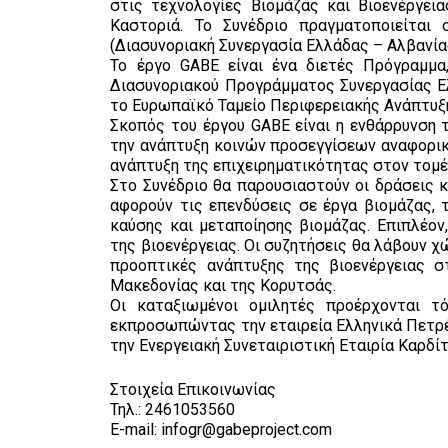
στις τεχνολογίες Βιομάζας και Βιοενέργει
Καστοριά. Το Συνέδριο πραγματοποιείται
(Διασυνοριακή Συνεργασία Ελλάδας – Αλβανίας
Το έργο GABE είναι ένα διετές Πρόγραμμα
Διασυνοριακού Προγράμματος Συνεργασίας Ε
το Ευρωπαϊκό Ταμείο Περιφερειακής Ανάπτυξη
Σκοπός του έργου GABE είναι η ενθάρρυνση 
την ανάπτυξη κοινών προσεγγίσεων αναφορικ
ανάπτυξη της επιχειρηματικότητας στον τομέ
Στο Συνέδριο θα παρουσιαστούν οι δράσεις
αφορούν τις επενδύσεις σε έργα βιομάζας, τ
καύσης και μεταποίησης βιομάζας. Επιπλέον
της βιοενέργειας. Οι συζητήσεις θα λάβουν χ
προοπτικές ανάπτυξης της βιοενέργειας σ
Μακεδονίας και της Κορυτσάς.
Οι καταξιωμένοι ομιλητές προέρχονται τ
εκπροσωπώντας την εταιρεία Ελληνικά Πετρέλ
την Ενεργειακή Συνεταιριστική Εταιρία Καρδί
Στοιχεία Επικοινωνίας
Τηλ.: 2461053560
E-mail: infogr@gabeproject.com