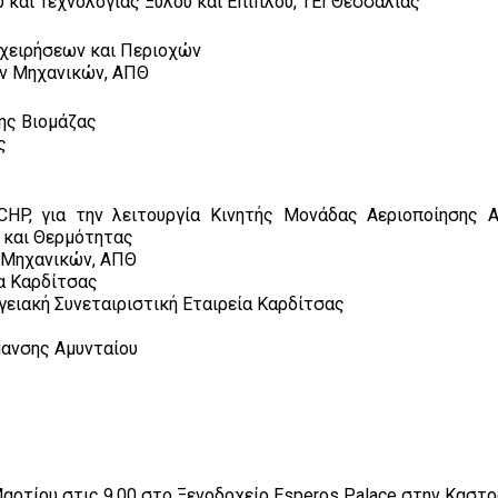
 και Τεχνολογίας Ξύλου και Επίπλου, ΤΕΙ Θεσσαλίας
πιχειρήσεων και Περιοχών
ων Μηχανικών, ΑΠΘ
ης Βιομάζας
ς
CHP, για την λειτουργία Κινητής Μονάδας Αεριοποίησης 
 και Θερμότητας
 Μηχανικών, ΑΠΘ
ία Καρδίτσας
γειακή Συνεταιριστική Εταιρεία Καρδίτσας
μανσης Αμυνταίου
Μαρτίου στις 9.00 στο Ξενοδοχείο Esperos Palace στην Καστο