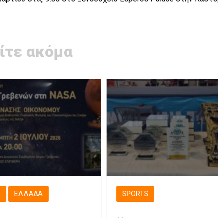
ίτε ακόμα
Ά
ΕΛΛΆΔΑ
SPORTS