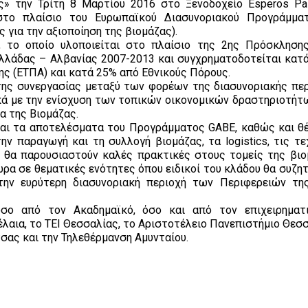
ας» την Τρίτη 8 Μαρτίου 2016 στο Ξενοδοχείο Esperos Pa
 στο πλαίσιο του Ευρωπαϊκού Διασυνοριακού Προγράμμ
 για την αξιοποίηση της βιομάζας).
, το οποίο υλοποιείται στο πλαίσιο της 2ης Πρόσκληση
λλάδας – Αλβανίας 2007-2013 και συγχρηματοδοτείται κατ
ς (ΕΤΠΑ) και κατά 25% από Εθνικούς Πόρους.
της συνεργασίας μεταξύ των φορέων της διασυνοριακής περ
ά με την ενίσχυση των τοπικών οικονομικών δραστηριοτήτω
α της Βιομάζας.
 και τα αποτελέσματα του Προγράμματος GABE, καθώς και θ
ην παραγωγή και τη συλλογή βιομάζας, τα logistics, τις τε
, θα παρουσιαστούν καλές πρακτικές στους τομείς της βιο
ώρα σε θεματικές ενότητες όπου ειδικοί του κλάδου θα συζη
την ευρύτερη διασυνοριακή περιοχή των Περιφερειών τη
όσο από τον Ακαδημαϊκό, όσο και από τον επιχειρημα
αια, το ΤΕΙ Θεσσαλίας, το Αριστοτέλειο Πανεπιστήμιο Θεσσ
τσας και την Τηλεθέρμανση Αμυνταίου.