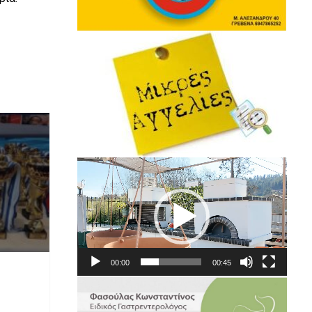
Πρόγραμμα
Αναπαραγωγής
Βίντεο
00:00
00:45