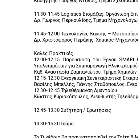
Καθηγητής Γιώργος Νταλός, Τμήμα Σχεδιασμού
11.30-11.45 Logistics Βιομάζας, Οργάνωση Ε
Δρ. Γιώργος Περκουλίδης, Τμήμα Μηχανολόγ
11.45-12.00 Τεχνολογίες Καύσης – Μεταποίησ
Δρ. Χριστόφορος Περάκης, Χημικός Μηχανικό
Καλές Πρακτικές
12.00-12.15 Παρουσίαση του Έργου SMARt 
Υπολειμμάτων για Συμπαραγωγή Ηλεκτρισμού
Καθ. Αναστασία Ζαμπανιώτου, Τμήμα Χημικών
12.15-12.30 Ενεργειακή Συνεταιριστική Εταιρ
Βασίλης Μπελλής, Γιάννης Σταθόπουλος, Ενερ
12.30-12.45 Τηλεθέρμανση Αμυνταίου
Κώστας Κυριακόπουλος, Διευθυντής Τηλεθέρ
12.45-13.30 Συζήτηση / Ερωτήσεις
13.30-15.30 Γεύμα
Το Συνέδριο θα πραγματοποιηθεί την Τρίτη 8 