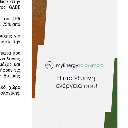
lace στην
ατος GABE
ς του IPA
ά 75% από
ιοχής για
ν και την
έματα που
χνολογίες
μάζας και
τήσουν τις
ς Δυτικής
τικό χώρο
αλονίκης,