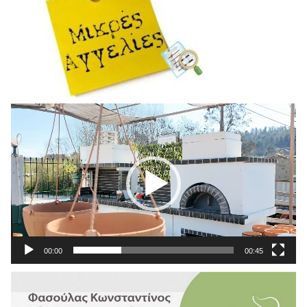
Πρόγραμμα
Αναπαραγωγής
Βίντεο
00:00
00:45