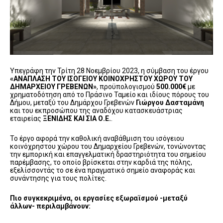
Υπεγράφη την Τρίτη 28 Νοεμβρίου 2023, η σύμβαση του έργου
«ΑΝΑΠΛΑΣΗ ΤΟΥ ΙΣΟΓΕΙΟΥ ΚΟΙΝΟΧΡΗΣΤΟΥ ΧΩΡΟΥ ΤΟΥ
ΔΗΜΑΡΧΕΙΟΥ ΓΡΕΒΕΝΩΝ»
, προϋπολογισμού
500.000€
με
χρηματοδότηση από το Πράσινο Ταμείο και ιδίους πόρους του
Δήμου, μεταξύ του Δημάρχου Γρεβενών
Γιώργου Δασταμάνη
και του εκπροσώπου της αναδόχου κατασκευάστριας
εταιρείας
ΞΕΝΙΔΗΣ ΚΑΙ ΣΙΑ Ο.Ε.
.
Το έργο αφορά την καθολική αναβάθμιση του ισόγειου
κοινόχρηστου χώρου του Δημαρχείου Γρεβενών, τονώνοντας
την εμπορική και επαγγελματική δραστηριότητα του σημείου
παρέμβασης, το οποίο βρίσκεται στην καρδιά της πόλης,
εξελίσσοντάς το σε ένα πραγματικό σημείο αναφοράς και
συνάντησης για τους πολίτες.
Πιο συγκεκριμένα, οι εργασίες εξωραϊσμού -μεταξύ
άλλων- περιλαμβάνουν: