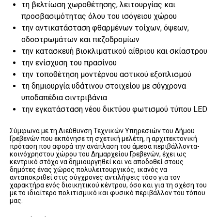
τη βελτίωση χωροθέτησης, λειτουργίας και
προσβασιμότητας όλου του ισόγειου χώρου
την αντικατάσταση φθαρμένων τοίχων, όψεων,
οδοστρωμάτων και πεζοδρομίων
την κατασκευή βιοκλιματικού αίθριου και σκίαστρου
την ενίσχυση του πρασίνου
την τοποθέτηση μοντέρνου αστικού εξοπλισμού
τη δημιουργία υδάτινου στοιχείου με σύγχρονα
υποδαπέδια σιντριβάνια
την εγκατάσταση νέου δικτύου φωτισμού τύπου LED
Σύμφωνα με τη Διεύθυνση Τεχνικών Υπηρεσιών του Δήμου
Γρεβενών που εκπόνησε τη σχετική μελέτη, η αρχιτεκτονική
πρόταση που αφορά την ανάπλαση του άμεσα περιβάλλοντα-
κοινόχρηστου χώρου του Δημαρχείου Γρεβενών, έχει ως
κεντρικό στόχο να δημιουργηθεί και να αποδοθεί στους
δημότες ένας χώρος πολυλειτουργικός, ικανός να
ανταποκριθεί στις σύγχρονες αντιλήψεις τόσο για τον
χαρακτήρα ενός διοικητικού κέντρου, όσο και για τη σχέση του
με το ιδιαίτερο πολιτισμικό και φυσικό περιβάλλον του τόπου
μας.