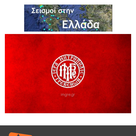
Ολοκληρώνεται η ασφαλτόστρωση της οδού Περιβόλι –
Αβδέλλα
6 Αυγούστου 2026
H παραδοχή λαθών είναι (και) δύναμη
5 Αυγούστου 2026
Ο ΑΝΔΡΕΑΣ ΑΣΛΑΝΙΔΗΣ ΣΥΝΕΧΙΖΕΙ ΣΤΟΝ ΠΡΩΤΕΑ
ΓΡΕΒΕΝΩΝ
5 Αυγούστου 2026
Ευχαριστήριο Εκπολιτιστικού Συλλόγου Ταξιάρχη προς κ.
Παρασχάκη Αθανάσιο
5 Αυγούστου 2026
Διακοπή υδροδότησης του Α΄ κλάδου ύδρευσης
5 Αυγούστου 2026
Η Marseaux στα Γρεβενά για μια μοναδική συναυλία
5 Αυγούστου 2026
Θερινό Σινεμά στο πλαίσιο του «Πολιτιστικού
Καλοκαιριού 2026» με την βραβευμένη ταινία «Μικρές
Ανάσες».