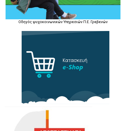
Οδηγός ψυχοκοινωνικών Υπηρεσιών Π.Ε. Γρεβενών