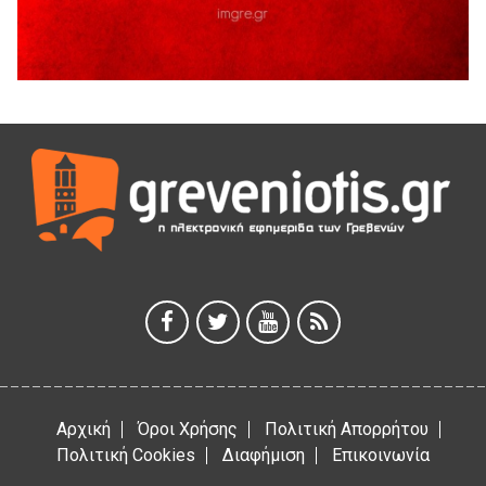
Θερινό Σινεμά στο πλαίσιο του «Πολιτιστικού
Καλοκαιριού 2026» με την βραβευμένη ταινία «Μικρές
Ανάσες».
5 Αυγούστου 2026
Γρεβενά: Συνελήφθη 18χρονος αλλοδαπός, για κλοπή
εξοπλισμού γυμναστηρίου
5 Αυγούστου 2026
ΑΗ ΛΑΟΣ | 5 Αυγούστου | Υπαίθριο Θέατρο “Καστράκι”,
Γρεβενά
5 Αυγούστου 2026
41η Γιορτή Κρασιού στο Τρίκωμο – «Γιορτή Παράδοσης»
5 Αυγούστου 2026
Αρχική
Όροι Χρήσης
Πολιτική Απορρήτου
Πολιτική Cookies
Διαφήμιση
Επικοινωνία