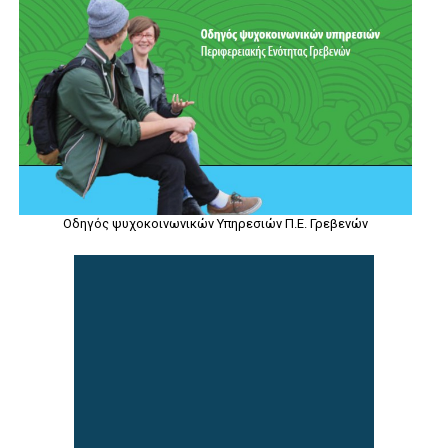
Οδηγός ψυχοκοινωνικών Υπηρεσιών Π.Ε. Γρεβενών