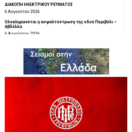
ΔΙΑΚΟΠΗ ΗΛΕΚΤΡΙΚΟΥ ΡΕΥΜΑΤΟΣ
6 Αυγούστου 2026
Ολοκληρώνεται η ασφαλτόστρωση της οδού Περιβόλι –
Αβδέλλα
6 Αυγούστου 2026
H παραδοχή λαθών είναι (και) δύναμη
5 Αυγούστου 2026
Ο ΑΝΔΡΕΑΣ ΑΣΛΑΝΙΔΗΣ ΣΥΝΕΧΙΖΕΙ ΣΤΟΝ ΠΡΩΤΕΑ
ΓΡΕΒΕΝΩΝ
5 Αυγούστου 2026
Ευχαριστήριο Εκπολιτιστικού Συλλόγου Ταξιάρχη προς κ.
Παρασχάκη Αθανάσιο
5 Αυγούστου 2026
Διακοπή υδροδότησης του Α΄ κλάδου ύδρευσης
5 Αυγούστου 2026
Η Marseaux στα Γρεβενά για μια μοναδική συναυλία
5 Αυγούστου 2026