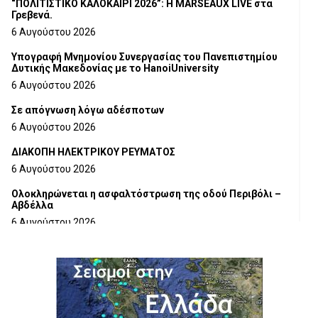
“ΠΟΛΙΤΙΣΤΙΚΟ ΚΑΛΟΚΑΙΡΙ 2026”: Η MARSEAUX LIVE στα
Γρεβενά.
6 Αυγούστου 2026
Υπογραφή Μνημονίου Συνεργασίας του Πανεπιστημίου
Δυτικής Μακεδονίας με το HanoiUniversity
6 Αυγούστου 2026
Σε απόγνωση λόγω αδέσποτων
6 Αυγούστου 2026
ΔΙΑΚΟΠΗ ΗΛΕΚΤΡΙΚΟΥ ΡΕΥΜΑΤΟΣ
6 Αυγούστου 2026
Ολοκληρώνεται η ασφαλτόστρωση της οδού Περιβόλι –
Αβδέλλα
6 Αυγούστου 2026
H παραδοχή λαθών είναι (και) δύναμη
5 Αυγούστου 2026
Ο ΑΝΔΡΕΑΣ ΑΣΛΑΝΙΔΗΣ ΣΥΝΕΧΙΖΕΙ ΣΤΟΝ ΠΡΩΤΕΑ
ΓΡΕΒΕΝΩΝ
5 Αυγούστου 2026