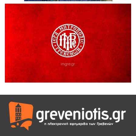
Ευχαριστήριο Εκπολιτιστικού Συλλόγου Ταξιάρχη προς κ.
Παρασχάκη Αθανάσιο
5 Αυγούστου 2026
Διακοπή υδροδότησης του Α΄ κλάδου ύδρευσης
5 Αυγούστου 2026
Η Marseaux στα Γρεβενά για μια μοναδική συναυλία
5 Αυγούστου 2026
Θερινό Σινεμά στο πλαίσιο του «Πολιτιστικού
Καλοκαιριού 2026» με την βραβευμένη ταινία «Μικρές
Ανάσες».
5 Αυγούστου 2026
Γρεβενά: Συνελήφθη 18χρονος αλλοδαπός, για κλοπή
εξοπλισμού γυμναστηρίου
5 Αυγούστου 2026
ΑΗ ΛΑΟΣ | 5 Αυγούστου | Υπαίθριο Θέατρο “Καστράκι”,
Γρεβενά
5 Αυγούστου 2026