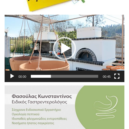
Πρόγραμμα
Αναπαραγωγής
Βίντεο
00:00
00:45