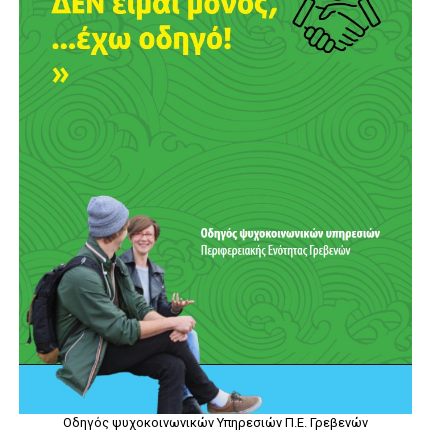
Οδηγός ψυχοκοινωνικών Υπηρεσιών Π.Ε. Γρεβενών