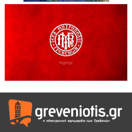
5 Αυγούστου 2026
Ευχαριστήριο Εκπολιτιστικού Συλλόγου Ταξιάρχη προς κ.
Παρασχάκη Αθανάσιο
5 Αυγούστου 2026
Διακοπή υδροδότησης του Α΄ κλάδου ύδρευσης
5 Αυγούστου 2026
Η Marseaux στα Γρεβενά για μια μοναδική συναυλία
5 Αυγούστου 2026
Θερινό Σινεμά στο πλαίσιο του «Πολιτιστικού
Καλοκαιριού 2026» με την βραβευμένη ταινία «Μικρές
Ανάσες».
5 Αυγούστου 2026
Γρεβενά: Συνελήφθη 18χρονος αλλοδαπός, για κλοπή
εξοπλισμού γυμναστηρίου
5 Αυγούστου 2026
ΑΗ ΛΑΟΣ | 5 Αυγούστου | Υπαίθριο Θέατρο “Καστράκι”,
Γρεβενά
5 Αυγούστου 2026