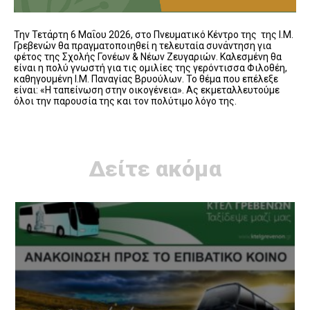
Την Τετάρτη 6 Μαΐου 2026, στο Πνευματικό Κέντρο της της Ι.Μ.
Γρεβενών θα πραγματοποιηθεί η τελευταία συνάντηση για
φέτος της Σχολής Γονέων & Νέων Ζευγαριών. Καλεσμένη θα
είναι η πολύ γνωστή για τις ομιλίες της γερόντισσα Φιλοθέη,
καθηγουμένη Ι.Μ. Παναγίας Βρυούλων. Το θέμα που επέλεξε
είναι: «Η ταπείνωση στην οικογένεια». Ας εκμεταλλευτούμε
όλοι την παρουσία της και τον πολύτιμο λόγο της.
Δείτε ακόμα