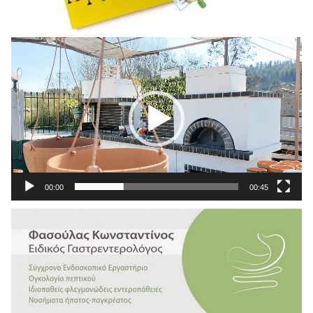
Πρόγραμμα
Αναπαραγωγής
Βίντεο
00:00
00:45