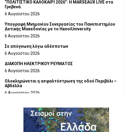
“ΠΟΛΙΤΙΣΤΙΚΟ ΚΑΛΟΚΑΙΡΙ 2026”: Η MARSEAUX LIVE στα
Γρεβενά.
6 Αυγούστου 2026
Υπογραφή Μνημονίου Συνεργασίας του Πανεπιστημίου
Δυτικής Μακεδονίας με το HanoiUniversity
6 Αυγούστου 2026
Σε απόγνωση λόγω αδέσποτων
6 Αυγούστου 2026
ΔΙΑΚΟΠΗ ΗΛΕΚΤΡΙΚΟΥ ΡΕΥΜΑΤΟΣ
6 Αυγούστου 2026
Ολοκληρώνεται η ασφαλτόστρωση της οδού Περιβόλι –
Αβδέλλα
6 Αυγούστου 2026
H παραδοχή λαθών είναι (και) δύναμη
5 Αυγούστου 2026
Ο ΑΝΔΡΕΑΣ ΑΣΛΑΝΙΔΗΣ ΣΥΝΕΧΙΖΕΙ ΣΤΟΝ ΠΡΩΤΕΑ
ΓΡΕΒΕΝΩΝ