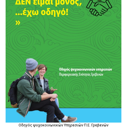
Οδηγός ψυχοκοινωνικών Υπηρεσιών Π.Ε. Γρεβενών