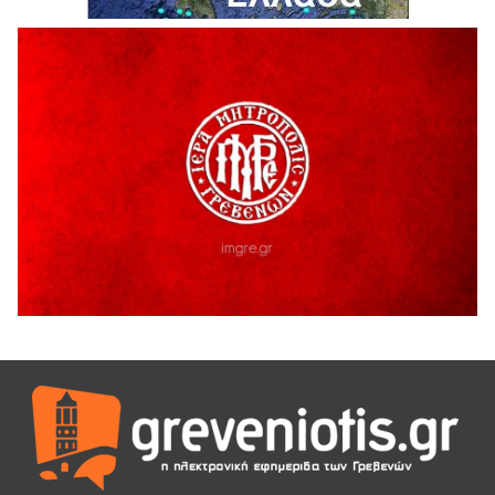
Καλοκαιριού 2026» με την βραβευμένη ταινία «Μικρές
Ανάσες».
5 Αυγούστου 2026
Γρεβενά: Συνελήφθη 18χρονος αλλοδαπός, για κλοπή
εξοπλισμού γυμναστηρίου
5 Αυγούστου 2026
ΑΗ ΛΑΟΣ | 5 Αυγούστου | Υπαίθριο Θέατρο “Καστράκι”,
Γρεβενά
5 Αυγούστου 2026
41η Γιορτή Κρασιού στο Τρίκωμο – «Γιορτή Παράδοσης»
5 Αυγούστου 2026
ΜΟΡΙΟΔΟΤΟΥΜΕΝΑ ΣΕΜΙΝΑΡΙΑ ΑΠΟ ΤΟ ΠΑΝΕΠΙΣΤΗΜΙΟ
ΠΕΙΡΑΙΑ
5 Αυγούστου 2026
ΕΥΧΑΡΙΣΤΙΕΣ Φυσιολατρικού Συλλόγου Γρεβενών
4 Αυγούστου 2026
Έκτακτη χρηματοδότηση 400.000€ για επιπλέον εργασίες