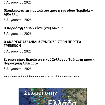
6 Αυγούστου 2026
Ολοκληρώνεται η ασφαλτόστρωση της οδού Περιβόλι –
Αβδέλλα
6 Αυγούστου 2026
H παραδοχή λαθών είναι (και) δύναμη
5 Αυγούστου 2026
Ο ΑΝΔΡΕΑΣ ΑΣΛΑΝΙΔΗΣ ΣΥΝΕΧΙΖΕΙ ΣΤΟΝ ΠΡΩΤΕΑ
ΓΡΕΒΕΝΩΝ
5 Αυγούστου 2026
Ευχαριστήριο Εκπολιτιστικού Συλλόγου Ταξιάρχη προς κ.
Παρασχάκη Αθανάσιο
5 Αυγούστου 2026
Διακοπή υδροδότησης του Α΄ κλάδου ύδρευσης
5 Αυγούστου 2026
Η Marseaux στα Γρεβενά για μια μοναδική συναυλία
5 Αυγούστου 2026
Θερινό Σινεμά στο πλαίσιο του «Πολιτιστικού