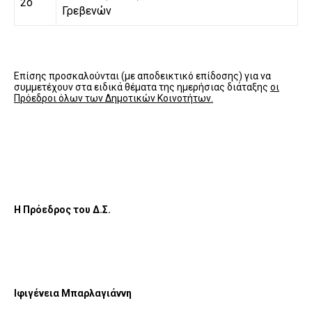
2ο
Γρεβενών
Επίσης προσκαλούνται (με αποδεικτικό επίδοσης) για να
συμμετέχουν στα ειδικά θέματα της ημερήσιας διάταξης
οι
Πρόεδροι όλων των Δημοτικών Κοινοτήτων.
Η Πρόεδρος του Δ.Σ.
Ιφιγένεια Μπαρλαγιάννη