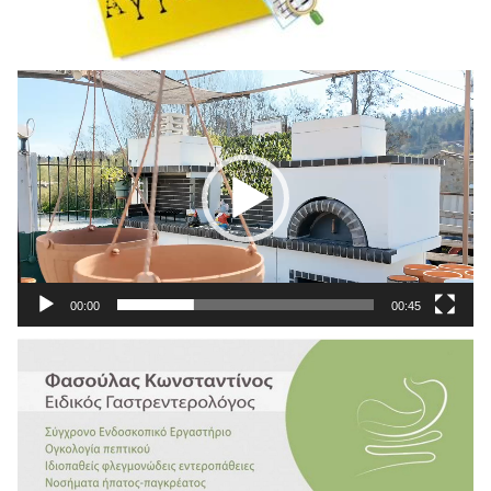
Πρόγραμμα
Αναπαραγωγής
Βίντεο
00:00
00:45