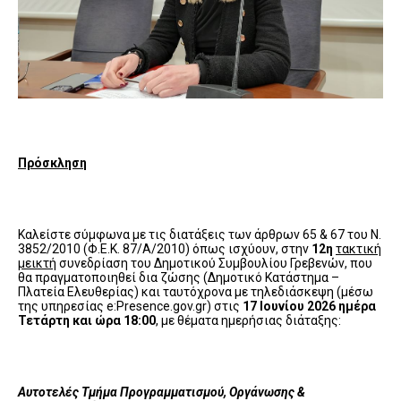
Πρόσκληση
Καλείστε σύμφωνα με τις διατάξεις των άρθρων 65 & 67 του Ν.
3852/2010 (Φ.Ε.Κ. 87/Α/2010) όπως ισχύουν, στην
12η
τακτική
μεικτή
συνεδρίαση του Δημοτικού Συμβουλίου Γρεβενών, που
θα πραγματοποιηθεί δια ζώσης (Δημοτικό Κατάστημα –
Πλατεία Ελευθερίας) και ταυτόχρονα με τηλεδιάσκεψη (μέσω
της υπηρεσίας e:Presence.gov.gr) στις
17 Ιουνίου 2026 ημέρα
Τετάρτη και ώρα 18:00
, με θέματα ημερήσιας διάταξης:
Αυτοτελές Τμήμα Προγραμματισμού, Οργάνωσης &