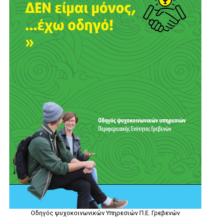
Οδηγός ψυχοκοινωνικών Υπηρεσιών Π.Ε. Γρεβενών