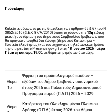
Πρόσκληση
Καλείστε σύμφωνα με τις διατάξεις των άρθρων 65 & 67 του Ν.
3852/2010 (Φ.Ε.Κ. 87/Α/2010) όπως ισχύουν, στην
13η
ειδική
μεικτή
συνεδρίαση του Δημοτικού Συμβουλίου Γρεβενών, που
θα πραγματοποιηθεί δια ζώσης (Δημοτικό Κατάστημα –
Πλατεία Ελευθερίας) και ταυτόχρονα με τηλεδιάσκεψη (μέσω
της υπηρεσίας e:Presence.gov.gr) στις
18 Ιουνίου 2026 ημέρα
Πέμπτη και ώρα 19:00
, με θέματα ημερήσιας διάταξης:
Ψήφιση του προϋπολογισμού εσόδων –
Θέμα
εξόδων του Δήμου Γρεβενών οικονομικού
1ο
έτους 2026 και Πολυετούς Δημοσιονομικού
Προγραμματισμού (Π.Δ.Π.) 2026 – 2029
Κατάρτιση του Ολοκληρωμένου Πλαισίου
Θέμα
Δράσης (Ο.Π.Δ.) έτους 2026 του Δήμου