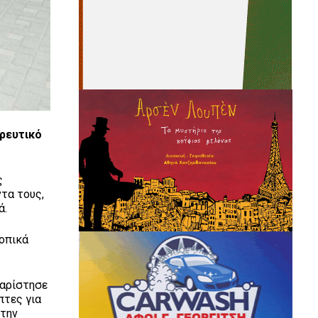
ρευτικό
ς
τα τους,
ά.
τοπικά
χαρίστησε
πτες για
 την