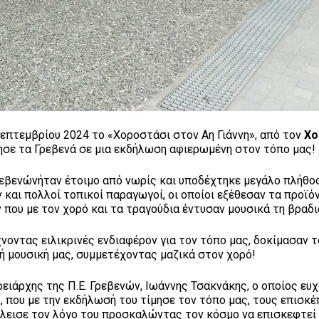
Σεπτεμβρίου 2024 το «Χοροστάσι στον Αη Γιάννη», από τον
Χο
τησε τα Γρεβενά σε μια εκδήλωση αφιερωμένη στον τόπο μας!
ρεβενώνήταν έτοιμο από νωρίς και υποδέχτηκε μεγάλο πλήθο
και πολλοί τοπικοί παραγωγοί, οι οποίοι εξέθεσαν τα προϊόν
που με τον χορό και τα τραγούδια έντυσαν μουσικά τη βραδι
νοντας ειλικρινές ενδιαφέρον για τον τόπο μας, δοκίμασαν 
ή μουσική μας, συμμετέχοντας μαζικά στον χορό!
ειάρχης της Π.Ε. Γρεβενών, Ιωάννης Τσακνάκης, ο οποίος ευ
 που με την εκδήλωσή του τίμησε τον τόπο μας, τους επισκέ
κλεισε τον λόγο του προσκαλώντας τον κόσμο να επισκεφτεί