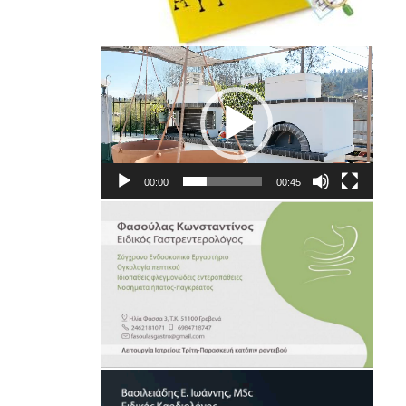
Πρόγραμμα
Αναπαραγωγής
Βίντεο
00:00
00:45