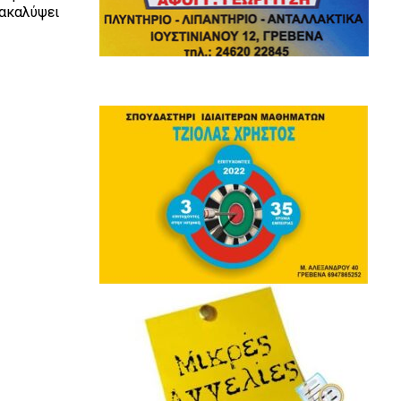
νακαλύψει