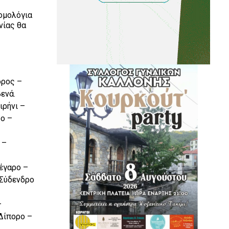
ομολόγια
νίας θα
όρος –
ενά.
ιρήνι –
ρο –
 –
έγαρο –
 Σύδενδρο
–
Δίπορο –