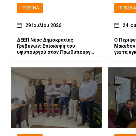
ΓΡΕΒΕΝΆ
ΓΡΕΒΕΝ
29 Ιουλίου 2026
24 Ιο
ΔΕΕΠ Νέας Δημοκρατίας
Ο Περιφε
Γρεβενών: Επίσκεψη του
Μακεδονί
υφυπουργού στον Πρωθυπουργο
για τα εγ
κ. Αθανασίου Κοντογεωργη στα
Γρεβενά