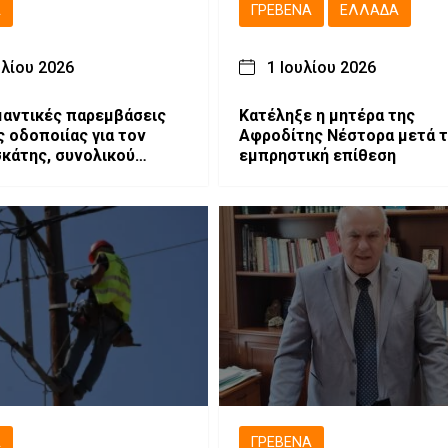
Ά
ΓΡΕΒΕΝΆ
ΕΛΛΆΔΑ
υλίου 2026
1 Ιουλίου 2026
μαντικές παρεμβάσεις
Κατέληξε η μητέρα της
ς οδοποιίας για τον
Αφροδίτης Νέστορα μετά 
κάτης, συνολικού
εμπρηστική επίθεση
γισμού 1.896.000 ευρώ
Ά
ΓΡΕΒΕΝΆ