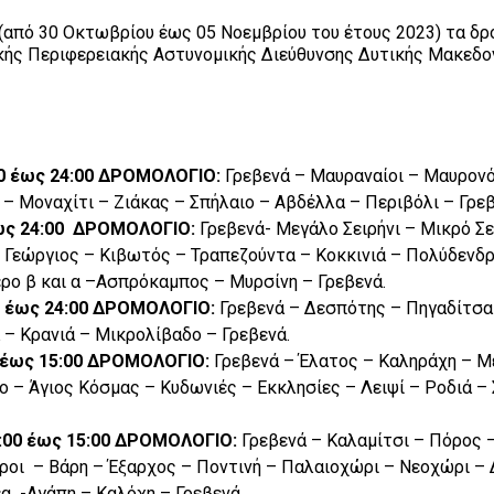
 (από 30 Οκτωβρίου έως 05 Νοεμβρίου του έτους 2023) τα δρ
ής Περιφερειακής Αστυνομικής Διεύθυνσης Δυτικής Μακεδο
:00 έως 24:00 ΔΡΟΜΟΛΟΓΙΟ:
Γρεβενά – Μαυραναίοι – Μαυρον
– Μοναχίτι – Ζιάκας – Σπήλαιο – Αβδέλλα – Περιβόλι – Γρεβ
 έως 24:00 ΔΡΟΜΟΛΟΓΙΟ:
Γρεβενά- Μεγάλο Σειρήνι – Μικρό Σε
ς Γεώργιος – Κιβωτός – Τραπεζούντα – Κοκκινιά – Πολύδενδ
ρο β και α –Ασπρόκαμπος – Μυρσίνη – Γρεβενά.
00 έως 24:00 ΔΡΟΜΟΛΟΓΙΟ:
Γρεβενά – Δεσπότης – Πηγαδίτσα
 – Κρανιά – Μικρολίβαδο – Γρεβενά.
0 έως 15:00 ΔΡΟΜΟΛΟΓΙΟ:
Γρεβενά – Έλατος – Καληράχη – Μ
ο – Άγιος Κόσμας – Κυδωνιές – Εκκλησίες – Λειψί – Ροδιά –
9:00 έως 15:00 ΔΡΟΜΟΛΟΓΙΟ:
Γρεβενά – Καλαμίτσι – Πόρος 
ροι – Βάρη – Έξαρχος – Ποντινή – Παλαιοχώρι – Νεοχώρι – 
έα -Αγάπη – Καλόχη – Γρεβενά.