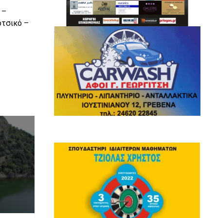
 –
οτσικό –