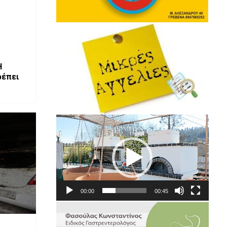
Η
ρέπει
Πρόγραμμα
Αναπαραγωγής
Βίντεο
00:00
00:45