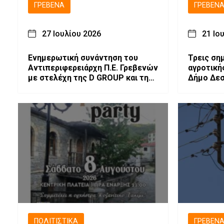
ΓΡΕΒΕΝΆ
ΓΡΕΒΕΝ
27 Ιουλίου 2026
21 Ιο
Ενημερωτική συνάντηση του
Τρεις ση
Αντιπεριφερειάρχη Π.Ε. Γρεβενών
αγροτική
με στελέχη της D GROUP και της
Δήμο Δεσ
U RESORT VASILITSA
προϋπολο
ΠΟΛΙΤΙΣΤΙΚΆ
ΓΡΕΒΕΝ