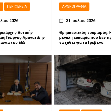
Ά
ΠΕΡΙΦΈΡΕΙΑ
ΑΡΘΡΟΓΡΑΦΊΑ
υλίου 2026
31 Ιουλίου 2026
ρειάρχης Δυτικής
Θρησκευτικός τουρισμός: 
ας Γιώργος Αμανατίδης
μεγάλη ευκαιρία που δεν π
καίνια του Ε65
να χαθεί για τα Γρεβενά