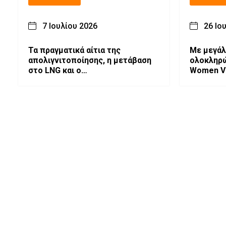
7 Ιουλίου 2026
26 Ιο
Τα πραγματικά αίτια της
Με μεγάλ
απολιγνιτοποίησης, η μετάβαση
ολοκληρώ
στο LNG και ο
Women Vo
«στρουθοκαμηλισμός» πολιτικών
2026.
και μαζικών φορέων