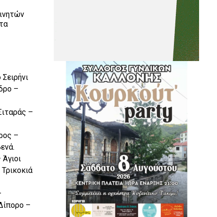
Κινητών
 τα
 Σειρήνι
δρο –
Σιταράς –
ρος –
ενά.
 Άγιοι
 Τρικοκιά
–
Δίπορο –