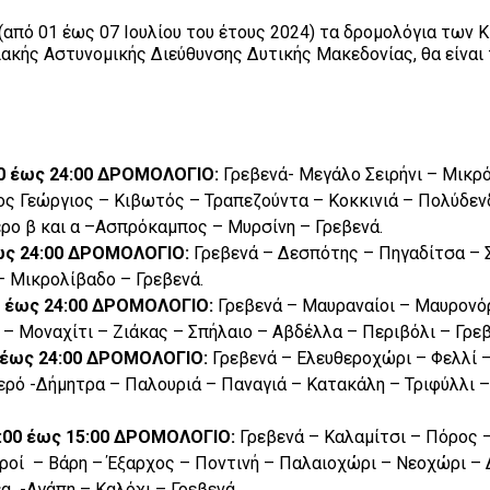
(από 01 έως 07 Ιουλίου του έτους 2024) τα δρομολόγια των 
κής Αστυνομικής Διεύθυνσης Δυτικής Μακεδονίας, θα είναι
:00 έως 24:00 ΔΡΟΜΟΛΟΓΙΟ:
Γρεβενά- Μεγάλο Σειρήνι – Μικρό
ιος Γεώργιος – Κιβωτός – Τραπεζούντα – Κοκκινιά – Πολύδεν
ρο β και α –Ασπρόκαμπος – Μυρσίνη – Γρεβενά.
 έως 24:00 ΔΡΟΜΟΛΟΓΙΟ:
Γρεβενά – Δεσπότης – Πηγαδίτσα – 
– Μικρολίβαδο – Γρεβενά.
00 έως 24:00 ΔΡΟΜΟΛΟΓΙΟ:
Γρεβενά – Μαυραναίοι – Μαυρονό
– Μοναχίτι – Ζιάκας – Σπήλαιο – Αβδέλλα – Περιβόλι – Γρεβ
0 έως 24:00 ΔΡΟΜΟΛΟΓΙΟ:
Γρεβενά – Ελευθεροχώρι – Φελλί –
ερό -Δήμητρα – Παλουριά – Παναγιά – Κατακάλη – Τριφύλλι –
9:00 έως 15:00 ΔΡΟΜΟΛΟΓΙΟ:
Γρεβενά – Καλαμίτσι – Πόρος 
ροί – Βάρη – Έξαρχος – Ποντινή – Παλαιοχώρι – Νεοχώρι – 
έα -Αγάπη – Καλόχι – Γρεβενά.