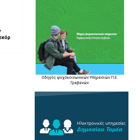
ν
ρεκόρ
Οδηγός ψυχοκοινωνικών Υπηρεσιών Π.Ε.
Γρεβενών