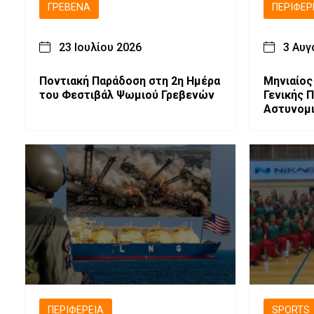
ΓΡΕΒΕΝΆ
ΠΕΡΙΦΈΡ
23 Ιουλίου 2026
3 Αυγ
Ποντιακή Παράδοση στη 2η Ημέρα
Μηνιαίος
του Φεστιβάλ Ψωμιού Γρεβενών
Γενικής 
Αστυνομι
Μακεδονί
Ασφάλει
ΠΕΡΙΦΈΡΕΙΑ
SPORTS