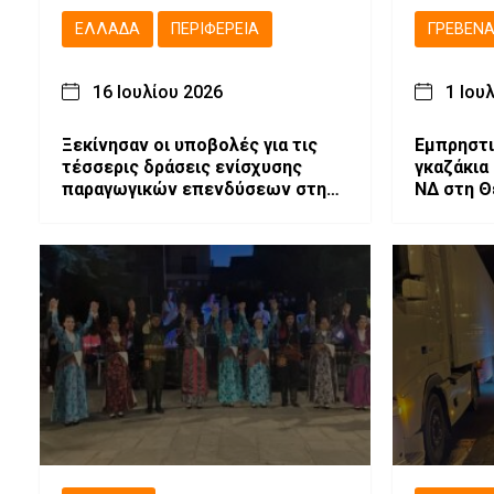
ΕΛΛΆΔΑ
ΠΕΡΙΦΈΡΕΙΑ
ΓΡΕΒΕΝ
16 Ιουλίου 2026
1 Ιου
Ξεκίνησαν οι υποβολές για τις
Εμπρηστι
τέσσερις δράσεις ενίσχυσης
γκαζάκια
παραγωγικών επενδύσεων στη
ΝΔ στη Θ
Δυτική Μακεδονία
στόχαστρ
Αφροδίτ