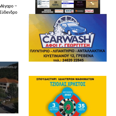
 Μέγαρο –
 Σύδενδρο