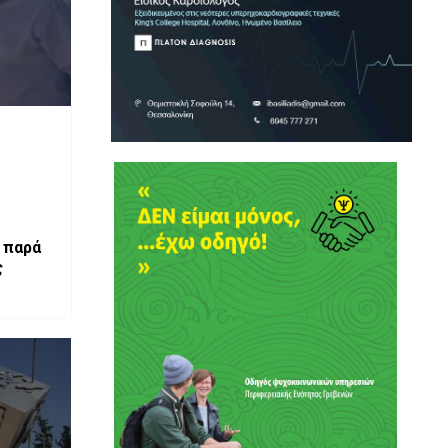
 παρά
ς