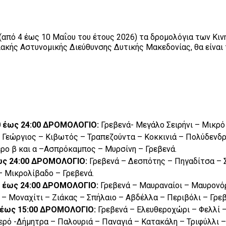
 (από 4 έως 10 Μαΐου του έτους 2026) τα δρομολόγια των Κι
κής Αστυνομικής Διεύθυνσης Δυτικής Μακεδονίας, θα είναι
00 έως 24:00 ΔΡΟΜΟΛΟΓΙΟ:
Γρεβενά- Μεγάλο Σειρήνι – Μικρό 
ς Γεώργιος – Κιβωτός – Τραπεζούντα – Κοκκινιά – Πολύδενδ
ρο β και α –Ασπρόκαμπος – Μυρσίνη – Γρεβενά.
 έως 24:00 ΔΡΟΜΟΛΟΓΙΟ:
Γρεβενά – Δεσπότης – Πηγαδίτσα – 
– Μικρολίβαδο – Γρεβενά.
00 έως 24:00 ΔΡΟΜΟΛΟΓΙΟ:
Γρεβενά – Μαυραναίοι – Μαυρονό
– Μοναχίτι – Ζιάκας – Σπήλαιο – Αβδέλλα – Περιβόλι – Γρεβ
0 έως 15:00 ΔΡΟΜΟΛΟΓΙΟ:
Γρεβενά – Ελευθεροχώρι – Φελλί –
ερό -Δήμητρα – Παλουριά – Παναγιά – Κατακάλη – Τριφύλλι –