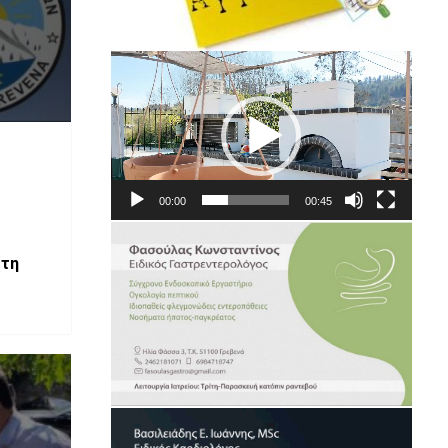
Πρόγραμμα
Αναπαραγωγής
Βίντεο
00:00
00:45
στη