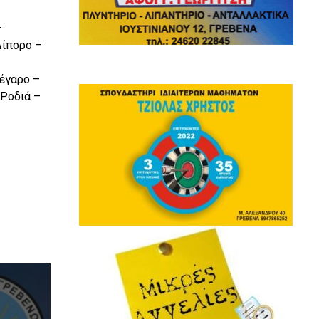
–
Δίπορο –
έγαρο –
 Ροδιά –