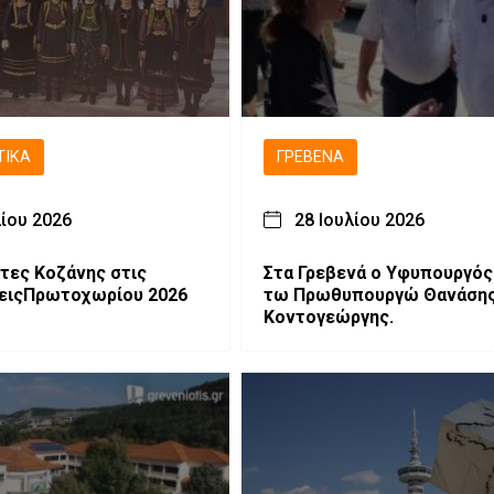
ΤΙΚΆ
ΓΡΕΒΕΝΆ
λίου 2026
28 Ιουλίου 2026
τες Κοζάνης στις
Στα Γρεβενά ο Υφυπουργός
ειςΠρωτοχωρίου 2026
τω Πρωθυπουργώ Θανάση
Κοντογεώργης.