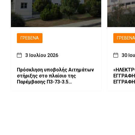
ΓΡΕΒΕΝΆ
ΓΡΕΒΕΝ
3 Ιουλίου 2026
30 Ιο
Πρόσκληση υποβολής Αιτημάτων
«ΗΛΕΚΤΡΟ
στήριξης στο πλαίσιο της
ΕΓΓΡΑΦΗ
Παρέμβασης Π3-73-3.5
ΕΓΓΡΑΦΗ
«Προστασία, Διατήρηση και
ΓΕ.Λ. – Ε
Βελτίωση των Γενετικών Πόρων
στην Κτηνοτροφία»