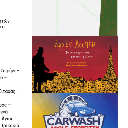
νητών
 τα
Σειρήνι –
ρο –
Σιταράς –
ρος –
ενά.
 Άγιοι
 Τρικοκιά