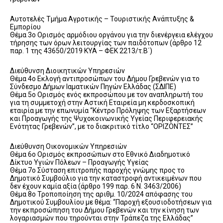
Αυτοτελές Τμήμα Αγροτικής – Τουριστικής Ανάπτυξης &
Εμπορίου
Θέμα 3ο Ορισμός αρμόδιου οργάνου για την διενέργεια ελέγχου
τήρησης των όρων λειτουργίας των παιδότοπων (άρθρο 12
παρ. 1 της 43650/2019 ΚΥΑ – ΦΕΚ 2213/τ.Β΄)
Διεύθυνση Διοικητικών Υπηρεσιών
Θέμα 4ο Εκλογή αντιπροσώπων του Δήμου Γρεβενών για το
Σύνδεσμο Δήμων Ιαματικών Πηγών Ελλάδας (ΣΔΙΠΕ)
Θέμα 5ο Ορισμός ενός εκπροσώπου με τον αναπληρωτή του
για τη συμμετοχή στην Αστική Εταιρεία μη κερδοσκοπική
εταιρία με την επωνυμία “Κέντρο Πρόληψης των Εξαρτήσεων
και Προαγωγής της Ψυχοκοινωνικής Υγείας Περιφερειακής
Ενότητας Γρεβενών”, με το διακριτικό τίτλο “ΟΡΙΖΟΝΤΕΣ”
Διεύθυνση Οικονομικών Υπηρεσιών
Θέμα 6ο Ορισμός εκπροσώπων στο Εθνικό Διαδημοτικό
Δίκτυο Υγιών Πόλεων – Προαγωγής Υγείας
Θέμα 7ο Σύσταση επιτροπής παροχής γνώμης προς το
Δημοτικό Συμβούλιο για την καταστροφή αντικειμένων που
δεν έχουν καμία αξία (άρθρο 199 παρ. 6 Ν. 3463/2006)
Θέμα 8ο Τροποποίηση της αριθμ. 10/2024 απόφασης του
Δημοτικού Συμβουλίου με θέμα: “Παροχή εξουσιοδοτήσεων για
την εκπροσώπηση του Δήμου Γρεβενών και την κίνηση των
λογαριασμών που τηρούνται στην Τράπεζα της Ελλάδας”