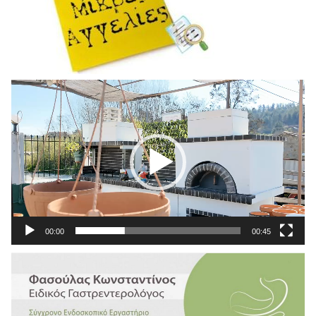
Πρόγραμμα
Αναπαραγωγής
Βίντεο
00:00
00:45