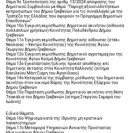
Θέμα 9ο Τροποποίηση της αριθμ. 13/2024 απόφασης του
Δημοτικού Συμβουλίου με θέμα: “Παροχή εξουσιοδοτήσεων
εκπροσώπων του Δήμου Γρεβενών για τις συναλλαγές με την
Τράπεζα της Ελλάδας που αφορούν το Πρόγραμμα Δημοσίων
Επενδύσεων”
Θέμα 10ο Έγκριση εκμίσθωσης Δημοτικού ακινήτου (αίθουσα
πολλαπλών χρήσεων) Κοινότητας Πολυδένδρου Δήμου
Γρεβενών
Θέμα 11ο Έγκριση εκμίσθωσης Δημοτικής αίθουσας (στέκι
Νεολαίας – Κέντρο Κοινότητας) της Κοινότητας Αγίου
Γεωργίου Δήμου Γρεβενών
Θέμα 12ο Έγκριση εκμίσθωσης Δημοτικού αγροτεμαχίου της
Κοινότητας Αγίου Κοσμά Δήμου Γρεβενών
Θέμα 13ο Εγκατάσταση ξύλινης προκάτ αποθήκης επί
δημοτικής έκτασης στην Κοινότητα Καλλονής (αίτημα
Βασιλείου Μάντζιαρη του Αγησίλαου)
Θέμα 14ο Καταγγελία της σύμβασης μίσθωσης του δημοτικού
ακινήτου στον οικισμό Βάρης της Κοινότητας Εξάρχου του
Δήμου Γρεβενών
Θέμα 15ο Παράταση μίσθωσης Δημοτικού ακινήτου στη θέση
Τσακάλια του Δήμου Γρεβενών (αίτημα Στεργίου Σαμαρά του
Ιωάννη)
Ειδικά Θέματα
Θέμα 16ο Ψήφισμα κατά της ίδρυσης μη κρατικών
πανεπιστημίων
Θέμα 17ο Μεταφορά Υπηρεσιών Ανοικτής Προστασίας
Ηλικιωμένων Δήμου Γρεβενών