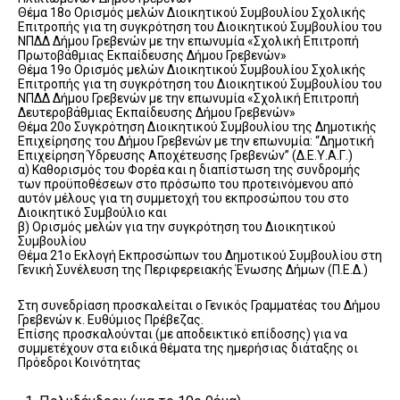
Θέμα 18ο Ορισμός μελών Διοικητικού Συμβουλίου Σχολικής
Επιτροπής για τη συγκρότηση του Διοικητικού Συμβουλίου του
ΝΠΔΔ Δήμου Γρεβενών με την επωνυμία «Σχολική Επιτροπή
Πρωτοβάθμιας Εκπαίδευσης Δήμου Γρεβενών»
Θέμα 19ο Ορισμός μελών Διοικητικού Συμβουλίου Σχολικής
Επιτροπής για τη συγκρότηση του Διοικητικού Συμβουλίου του
ΝΠΔΔ Δήμου Γρεβενών με την επωνυμία «Σχολική Επιτροπή
Δευτεροβάθμιας Εκπαίδευσης Δήμου Γρεβενών»
Θέμα 20ο Συγκρότηση Διοικητικού Συμβουλίου της Δημοτικής
Επιχείρησης του Δήμου Γρεβενών με την επωνυμία: “Δημοτική
Επιχείρηση Ύδρευσης Αποχέτευσης Γρεβενών” (Δ.Ε.Υ.Α.Γ.)
α) Καθορισμός του Φορέα και η διαπίστωση της συνδρομής
των προϋποθέσεων στο πρόσωπο του προτεινόμενου από
αυτόν μέλους για τη συμμετοχή του εκπροσώπου του στο
Διοικητικό Συμβούλιο και
β) Ορισμός μελών για την συγκρότηση του Διοικητικού
Συμβουλίου
Θέμα 21ο Εκλογή Εκπροσώπων του Δημοτικού Συμβουλίου στη
Γενική Συνέλευση της Περιφερειακής Ένωσης Δήμων (Π.Ε.Δ.)
Στη συνεδρίαση προσκαλείται ο Γενικός Γραμματέας του Δήμου
Γρεβενών κ. Ευθύμιος Πρέβεζας.
Επίσης προσκαλούνται (με αποδεικτικό επίδοσης) για να
συμμετέχουν στα ειδικά θέματα της ημερήσιας διάταξης οι
Πρόεδροι Κοινότητας