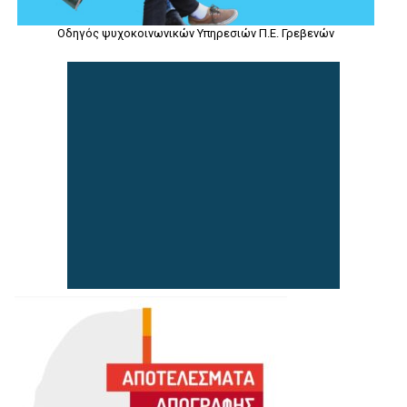
Οδηγός ψυχοκοινωνικών Υπηρεσιών Π.Ε. Γρεβενών