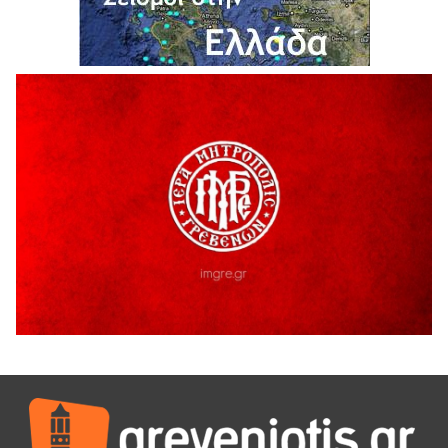
Ο ΑΝΔΡΕΑΣ ΑΣΛΑΝΙΔΗΣ ΣΥΝΕΧΙΖΕΙ ΣΤΟΝ ΠΡΩΤΕΑ
ΓΡΕΒΕΝΩΝ
5 Αυγούστου 2026
Ευχαριστήριο Εκπολιτιστικού Συλλόγου Ταξιάρχη προς κ.
Παρασχάκη Αθανάσιο
5 Αυγούστου 2026
Διακοπή υδροδότησης του Α΄ κλάδου ύδρευσης
5 Αυγούστου 2026
Η Marseaux στα Γρεβενά για μια μοναδική συναυλία
5 Αυγούστου 2026
Θερινό Σινεμά στο πλαίσιο του «Πολιτιστικού
Καλοκαιριού 2026» με την βραβευμένη ταινία «Μικρές
Ανάσες».
5 Αυγούστου 2026
Γρεβενά: Συνελήφθη 18χρονος αλλοδαπός, για κλοπή
εξοπλισμού γυμναστηρίου
5 Αυγούστου 2026