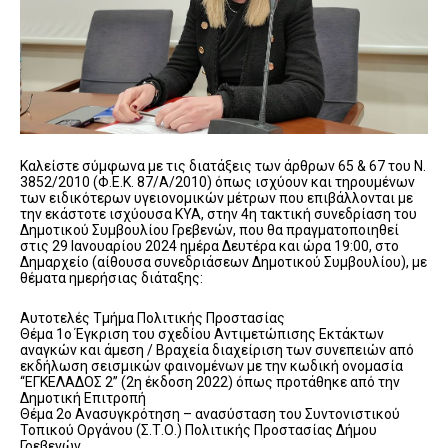
Καλείστε σύμφωνα με τις διατάξεις των άρθρων 65 & 67 του Ν.
3852/2010 (Φ.Ε.Κ. 87/Α/2010) όπως ισχύουν και τηρουμένων
των ειδικότερων υγειονομικών μέτρων που επιβάλλονται με
την εκάστοτε ισχύουσα ΚΥΑ, στην 4η τακτική συνεδρίαση του
Δημοτικού Συμβουλίου Γρεβενών, που θα πραγματοποιηθεί
στις 29 Ιανουαρίου 2024 ημέρα Δευτέρα και ώρα 19:00, στο
Δημαρχείο (αίθουσα συνεδριάσεων Δημοτικού Συμβουλίου), με
θέματα ημερήσιας διάταξης:
Αυτοτελές Τμήμα Πολιτικής Προστασίας
Θέμα 1ο Έγκριση του σχεδίου Αντιμετώπισης Εκτάκτων
αναγκών και άμεση / Βραχεία διαχείριση των συνεπειών από
εκδήλωση σεισμικών φαινομένων με την κωδική ονομασία
“ΕΓΚΕΛΑΔΟΣ 2” (2η έκδοση 2022) όπως προτάθηκε από την
Δημοτική Επιτροπή
Θέμα 2ο Ανασυγκρότηση – ανασύσταση του Συντονιστικού
Τοπικού Οργάνου (Σ.Τ.Ο.) Πολιτικής Προστασίας Δήμου
Γρεβενών