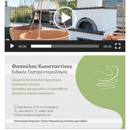
Βίντεο
00:00
00:45