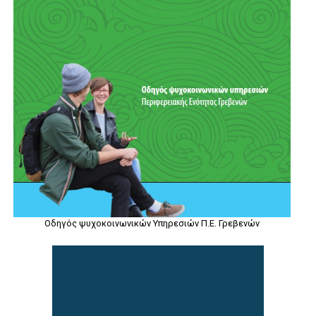
Οδηγός ψυχοκοινωνικών Υπηρεσιών Π.Ε. Γρεβενών