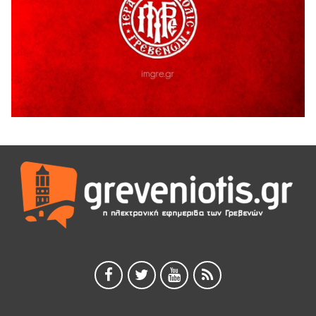
ΓΡΕΒΕΝΩΝ
5 Αυγούστου 2026
Ευχαριστήριο Εκπολιτιστικού Συλλόγου Ταξιάρχη προς κ.
Παρασχάκη Αθανάσιο
5 Αυγούστου 2026
Διακοπή υδροδότησης του Α΄ κλάδου ύδρευσης
5 Αυγούστου 2026
Η Marseaux στα Γρεβενά για μια μοναδική συναυλία
5 Αυγούστου 2026
Θερινό Σινεμά στο πλαίσιο του «Πολιτιστικού
Καλοκαιριού 2026» με την βραβευμένη ταινία «Μικρές
Ανάσες».
5 Αυγούστου 2026
Γρεβενά: Συνελήφθη 18χρονος αλλοδαπός, για κλοπή
εξοπλισμού γυμναστηρίου
5 Αυγούστου 2026