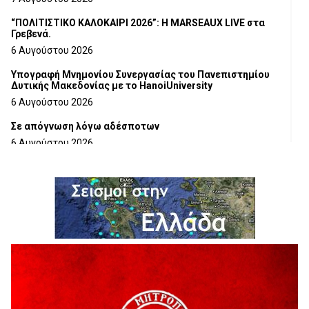
“ΠΟΛΙΤΙΣΤΙΚΟ ΚΑΛΟΚΑΙΡΙ 2026”: Η MARSEAUX LIVE στα
Γρεβενά.
6 Αυγούστου 2026
Υπογραφή Μνημονίου Συνεργασίας του Πανεπιστημίου
Δυτικής Μακεδονίας με το HanoiUniversity
6 Αυγούστου 2026
Σε απόγνωση λόγω αδέσποτων
6 Αυγούστου 2026
ΔΙΑΚΟΠΗ ΗΛΕΚΤΡΙΚΟΥ ΡΕΥΜΑΤΟΣ
6 Αυγούστου 2026
Ολοκληρώνεται η ασφαλτόστρωση της οδού Περιβόλι –
Αβδέλλα
6 Αυγούστου 2026
H παραδοχή λαθών είναι (και) δύναμη
5 Αυγούστου 2026
Ο ΑΝΔΡΕΑΣ ΑΣΛΑΝΙΔΗΣ ΣΥΝΕΧΙΖΕΙ ΣΤΟΝ ΠΡΩΤΕΑ