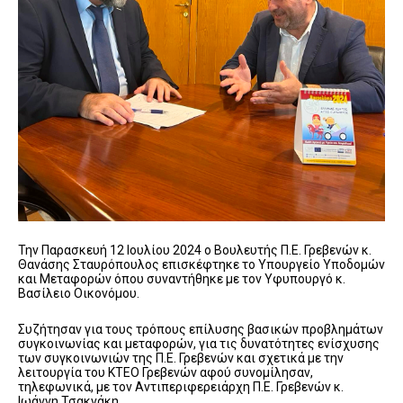
Την Παρασκευή 12 Ιουλίου 2024 ο Βουλευτής Π.Ε. Γρεβενών κ.
Θανάσης Σταυρόπουλος επισκέφτηκε το Υπουργείο Υποδομών
και Μεταφορών όπου συναντήθηκε με τον Υφυπουργό κ.
Βασίλειο Οικονόμου.
Συζήτησαν για τους τρόπους επίλυσης βασικών προβλημάτων
συγκοινωνίας και μεταφορών, για τις δυνατότητες ενίσχυσης
των συγκοινωνιών της Π.Ε. Γρεβενών και σχετικά με την
λειτουργία του ΚΤΕΟ Γρεβενών αφού συνομίλησαν,
τηλεφωνικά, με τον Αντιπεριφερειάρχη Π.Ε. Γρεβενών κ.
Ιωάννη Τσακνάκη.