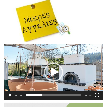
Πρόγραμμα
Αναπαραγωγής
Βίντεο
00:00
00:45