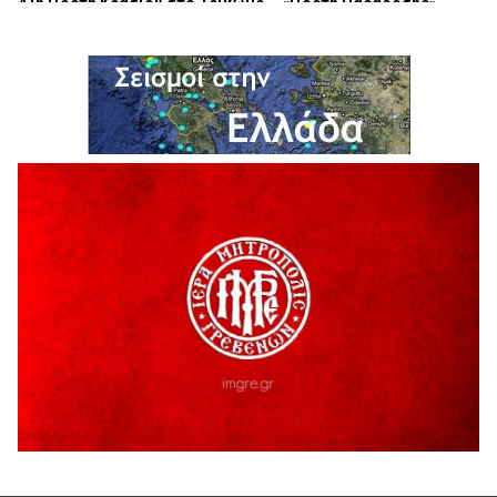
41η Γιορτή Κρασιού στο Τρίκωμο – «Γιορτή Παράδοσης»
5 Αυγούστου 2026
ΜΟΡΙΟΔΟΤΟΥΜΕΝΑ ΣΕΜΙΝΑΡΙΑ ΑΠΟ ΤΟ ΠΑΝΕΠΙΣΤΗΜΙΟ
ΠΕΙΡΑΙΑ
5 Αυγούστου 2026
ΕΥΧΑΡΙΣΤΙΕΣ Φυσιολατρικού Συλλόγου Γρεβενών
4 Αυγούστου 2026
Έκτακτη χρηματοδότηση 400.000€ για επιπλέον εργασίες
στο Δημοτικό Στάδιο Γρεβενών «Μίλτος Τεντόγλου»
4 Αυγούστου 2026
Τελικά τι είναι πολιτισμός;
4 Αυγούστου 2026
Ολοσχερής καταστροφή κατοικίας από πυρκαγιά στην
Καληράχη Γρεβενών
3 Αυγούστου 2026
ΚΑΤΑΓΡΑΦΗ ΤΕΚΜΗΡΙΩΣΗ ΚΑΙ ΨΗΦΙΟΠΟΙΗΣΗ ΤΩΝ
ΜΑΣΤΟΡΙΚΩΝ ΕΡΓΑΛΕΙΩΝ ΤΗΣ ΣΥΛΛΟΓΗΣ ΚΥΠΑΡΙΣΣΙΟΥ
ΓΡΕΒΕΝΩΝ