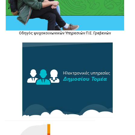
Οδηγός ψυχοκοινωνικών Υπηρεσιών Π.Ε. Γρεβενών