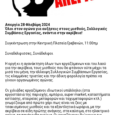
Απεργία 28 Φλεβάρη 2024
Όλοι στον αγώνα για αυξήσεις στους μισθούς,
Συλλογικές
Συμβάσεις Εργασίας,
ενάντια στην ακρίβεια!
Συγκέντρωση στην Κεντρική Πλατεία Γρεβενών, 11:00πμ
Συναδέλφισσες, Συνάδελφοι
Η οργή κι η αγανάκτηση όλων των εργαζόμενων και του λαού
για την ακρίβεια, τους μισθούς που δε φτάνουν ούτε μέχρι τα
μισά του μήνα, την έλλειψη Συλλογικών Συμβάσεων Εργασίας,
τις κλεμμένες τριετίες και την άδικη φορολογία πρέπει να
γίνουν οργανωμένος αγώνας.
Οι χιλιάδες εργαζόμενοι ιδιωτικοί υπάλληλοι (στα
εργοστάσια της περιοχής, εμπόριο, super market, καταστήματα
εστίασης, εταιρείες μεταφορών και ταχυμεταφορών κτλ.)
γνωρίζουμε από πρώτο χέρι πως είναι να ζεις με
τσακισμένους μισθούς και τα εξαντλητικά ωράρια, με την
ακρίβεια σε είδη πρώτης ανάγκης, στα καύσιμα, στο ηλεκτρικό
ρεύμα, τα πανάκριβα ενοίκια. Οι εργαζόμενοι βιώνουμε τις