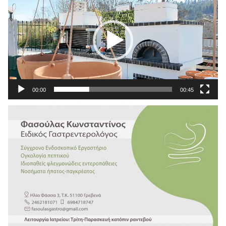
Βίντεο
00:00
00:45