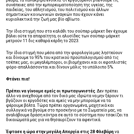
συνέπειες από την εμπορευματοποίηση της υγείας, της
παιδείας, του αθλητισμού, του πολιτισμού και άλλων
σημαντικών κοινωνικών αναγκών που έχουν κάνει
κυριολεκτικά την ζωή μας βίο αβίωτο.
Την ίδια στιγμή που στο καλάθι του σούπερ-μάρκετ δεν έχουμε
βάλει ούτε τα απαραίτητα, οι αλυσίδες των σούπερ-μάρκετ
μετρούν 11 δις καθαρά κέρδη το 2023.
Την ίδια στιγμή που μέσα από την φορολογία μας ληστεύουν
και δίνουμε το 95% του κρατικού προϋπολογισμού από τις
τσέπες μας, οι μεγαλέμποροι, οι βιομήχανοι και οι εφοπλιστές
φόρο-απαλλάσσονται και δίνουν μόλις το υπόλοιπο 5%.
Φτάνει πια!
Πρέπει να γίνουμε εμείς οι πρωταγωνιστές
. Δεν πρέπει
άλλο να ανεχθούμε από τον δικό μας ιδρώτα να μην ξέρουν τι
βγάζουν οι εργοδότες και εμείς να μην μπορούμε να τα
φέρουμε βόλτα. Τώρα πρέπει οργανωμένα, μαχητικά και
συλλογικά να βγούμε στο προσκήνιο με το Σωματείο μας, να
αναλάβουμε δράση κόντρα σε αυτό το σύστημα που τσακίζει τα
δικαιώματά μας για να θησαυρίζουν τα αφεντικά.
Έφτασε η ώρα στην μεγάλη Απεργία στις 28 Φλεβάρη
να