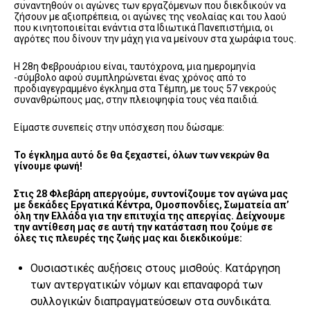
συναντηθούν οι αγώνες των εργαζόμενων που διεκδικούν να
ζήσουν με αξιοπρέπεια, οι αγώνες της νεολαίας και του λαού
που κινητοποιείται ενάντια στα Ιδιωτικά Πανεπιστήμια, οι
αγρότες που δίνουν την μάχη για να μείνουν στα χωράφια τους.
Η 28η Φεβρουάριου είναι, ταυτόχρονα, μια ημερομηνία
-σύμβολο αφού συμπληρώνεται ένας χρόνος από το
προδιαγεγραμμένο έγκλημα στα Τέμπη, με τους 57 νεκρούς
συνανθρώπους μας, στην πλειοψηφία τους νέα παιδιά.
Είμαστε συνεπείς στην υπόσχεση που δώσαμε:
Το έγκλημα αυτό δε θα ξεχαστεί, όλων των νεκρών θα
γίνουμε φωνή!
Στις 28 Φλεβάρη απεργούμε, συντονίζουμε τον αγώνα μας
με δεκάδες Εργατικά Κέντρα, Ομοσπονδίες, Σωματεία απ’
όλη την Ελλάδα για την επιτυχία της απεργίας. Δείχνουμε
την αντίθεση μας σε αυτή την κατάσταση που ζούμε σε
όλες τις πλευρές της ζωής μας και
διεκδικούμε:
Ουσιαστικές αυξήσεις στους μισθούς. Κατάργηση
των αντεργατικών νόμων και επαναφορά των
συλλογικών διαπραγματεύσεων στα συνδικάτα.