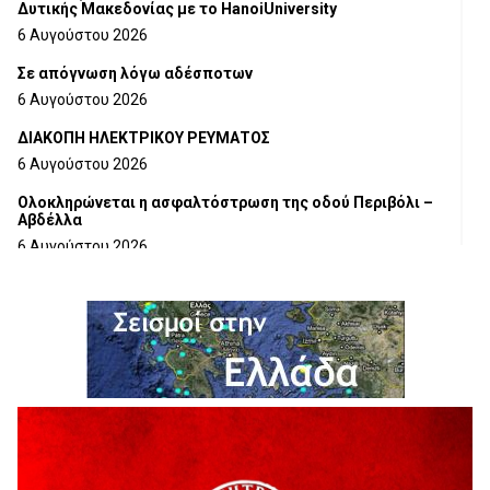
Δυτικής Μακεδονίας με το HanoiUniversity
6 Αυγούστου 2026
Σε απόγνωση λόγω αδέσποτων
6 Αυγούστου 2026
ΔΙΑΚΟΠΗ ΗΛΕΚΤΡΙΚΟΥ ΡΕΥΜΑΤΟΣ
6 Αυγούστου 2026
Ολοκληρώνεται η ασφαλτόστρωση της οδού Περιβόλι –
Αβδέλλα
6 Αυγούστου 2026
H παραδοχή λαθών είναι (και) δύναμη
5 Αυγούστου 2026
Ο ΑΝΔΡΕΑΣ ΑΣΛΑΝΙΔΗΣ ΣΥΝΕΧΙΖΕΙ ΣΤΟΝ ΠΡΩΤΕΑ
ΓΡΕΒΕΝΩΝ
5 Αυγούστου 2026
Ευχαριστήριο Εκπολιτιστικού Συλλόγου Ταξιάρχη προς κ.
Παρασχάκη Αθανάσιο
5 Αυγούστου 2026