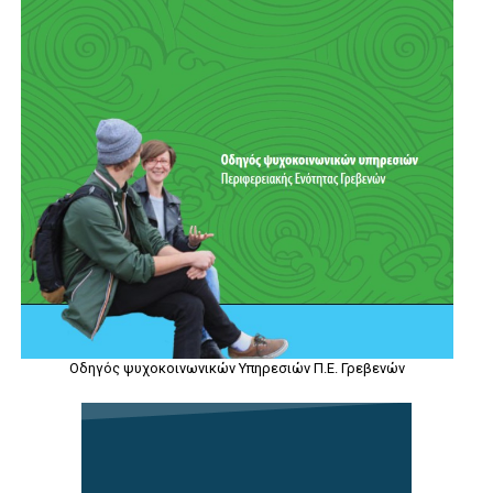
Οδηγός ψυχοκοινωνικών Υπηρεσιών Π.Ε. Γρεβενών