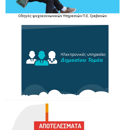
Οδηγός ψυχοκοινωνικών Υπηρεσιών Π.Ε. Γρεβενών