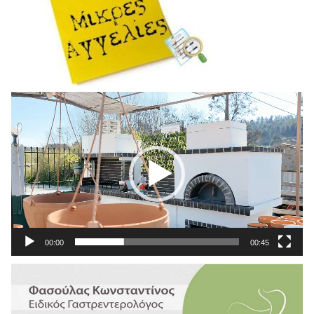
Πρόγραμμα
Αναπαραγωγής
Βίντεο
00:00
00:45