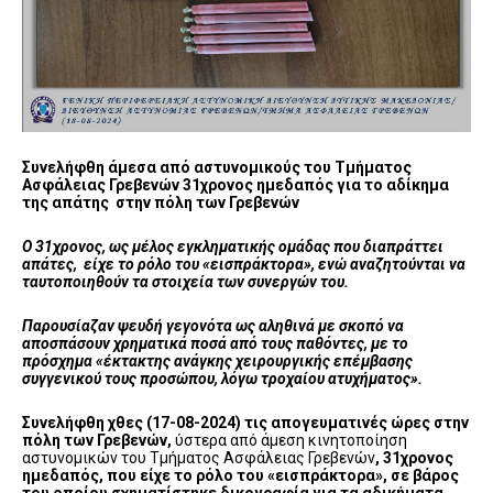
Συνελήφθη άμεσα από αστυνομικούς του Τμήματος
Ασφάλειας Γρεβενών 31χρονος ημεδαπός για
το αδίκημα
της απάτης στην πόλη των Γρεβενών
Ο 31χρονος, ως μέλος εγκληματικής ομάδας που διαπράττει
απάτες, είχε το ρόλο του «εισπράκτορα», ενώ αναζητούνται να
ταυτοποιηθούν τα στοιχεία των συνεργών του.
Παρουσίαζαν ψευδή γεγονότα ως αληθινά με σκοπό να
αποσπάσουν χρηματικά ποσά από τους παθόντες, με το
πρόσχημα «έκτακτης ανάγκης χειρουργικής επέμβασης
συγγενικού τους προσώπου, λόγω τροχαίου ατυχήματος».
Συνελήφθη χθες (17-08-2024) τις απογευματινές ώρες στην
πόλη των Γρεβενών,
ύστερα από άμεση κινητοποίηση
αστυνομικών του Τμήματος Ασφάλειας Γρεβενών
,
31χρονος
ημεδαπός, που είχε το ρόλο του «εισπράκτορα», σε βάρος
του οποίου σχηματίστηκε δικογραφία για τα αδικήματα