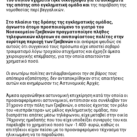
της απάτης από εγκληματική ομάδα και
της παράβαση της
νομοθεσίας περί βεγγαλικών
.
Στο πλαίσιο της δράσης της εγκληματικής ομάδας,
άγνωστο άτομο προσποιούμενο το γιατρό του
Νοσοκομείου Γρεβενών πραγματοποίησε πλήθος
τηλεφωνικών κλήσεων σε ανυποψίαστους πολίτες στην
ευρύτερη περιοχή των Γρεβενών
και ανέφερε ψευδώς σε
αυτούς ότι συγγενικό τους πρόσωπο
είχε υποστεί σοβαρό
τραυματισμό λόγω τροχαίου ατυχήματος και έχρηζε
άμεσα
χειρουργικής επέμβασης, για την οποία απαιτούνταν
χρηματικό ποσό
.
Οι ανωτέρω πολίτες αντιλαμβανόμενοι την σε βάρος τους
απόπειρα εξαπάτησης, δεν
ανταποκρίθηκαν στις απαιτήσεις
αυτών
και
ενημέρωσαν τις Αστυνομικές Αρχές.
Άμεσα οργανώθηκε αστυνομική επιχείρηση κατά την οποία οι
προαναφερόμενοι αστυνομικοί, εντόπισαν και συνέλαβαν τον
31χρονο στην πόλη των Γρεβενών, ο οποίος έχοντας τον ρόλο
του «εισπράκτορα» ως μέλος εγκληματικής ομάδας, που
διαπράττει απάτες μέσω τηλέφωνου, είχε μεταβεί στην οικία
74χρονης ημεδαπής που του είχε υποδείξει συνεργός του και
παρέλαβε το χρηματικό ποσό των -1.400- ευρώ, καθώς οι
επιτήδειοι είχαν πείσει με το προαναφερόμενο τέχνασμα την
ηλικιωμένη να το παραδώσει.