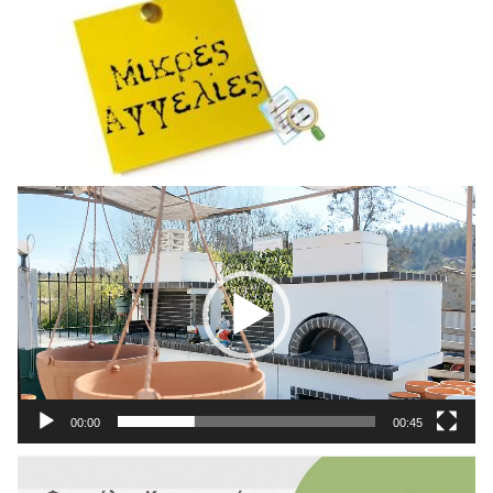
Πρόγραμμα
Αναπαραγωγής
Βίντεο
00:00
00:45