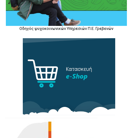
Οδηγός ψυχοκοινωνικών Υπηρεσιών Π.Ε. Γρεβενών