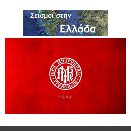
5 Αυγούστου 2026
Η Marseaux στα Γρεβενά για μια μοναδική συναυλία
5 Αυγούστου 2026
Θερινό Σινεμά στο πλαίσιο του «Πολιτιστικού
Καλοκαιριού 2026» με την βραβευμένη ταινία «Μικρές
Ανάσες».
5 Αυγούστου 2026
Γρεβενά: Συνελήφθη 18χρονος αλλοδαπός, για κλοπή
εξοπλισμού γυμναστηρίου
5 Αυγούστου 2026
ΑΗ ΛΑΟΣ | 5 Αυγούστου | Υπαίθριο Θέατρο “Καστράκι”,
Γρεβενά
5 Αυγούστου 2026
41η Γιορτή Κρασιού στο Τρίκωμο – «Γιορτή Παράδοσης»
5 Αυγούστου 2026
ΜΟΡΙΟΔΟΤΟΥΜΕΝΑ ΣΕΜΙΝΑΡΙΑ ΑΠΟ ΤΟ ΠΑΝΕΠΙΣΤΗΜΙΟ
ΠΕΙΡΑΙΑ
5 Αυγούστου 2026