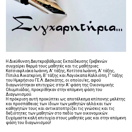
Η Διεύθυνση Δευτεροβάθμιας Εκπαίδευσης Γρεβενών
συγχαίρει θερμά τους μαθητές και τις μαθήτριες:
Κατσιαφλιάκα Ιωάννη, Α’ τάξης, Κοτίτσα Ιωάννη, Α’ τάξης,
Πίπιλα Αικατερίνη, Β’ τάξης και Λαγιόκαπα Καλλιόπη, Γ’ τάξης
του Ημερήσιου ΓΕ.Λ. Δεσκάτης, οι οποίοι/ες, αφού
διαγωνίστηκαν επιτυχώς στην Α’ φάση της Οικονομικής
Ολυμπιάδας, προκρίθηκαν στην επόμενη φάση του
Διαγωνισμού.
Η πρόκριση αυτή προκύπτει ως αποτέλεσμα επίπονης μελέτης
και προσπάθειας των ίδιων των μαθητών αλλά και των
καθηγητών τους και αντικατοπτρίζει τις γνώσεις και τις
δεξιότητες των μαθητών στο πεδίο των οικονομικών.
Ευχόμαστε καλή επιτυχία στους μαθητές μας και στην επόμενη
φάση του διαγωνισμού!