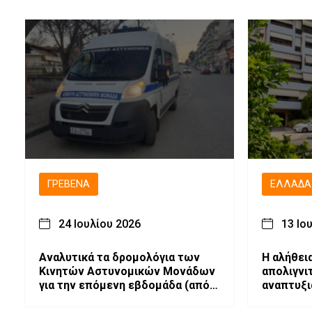
ΓΡΕΒΕΝΆ
ΕΛΛΆΔΑ
24 Ιουλίου 2026
13 Ιο
Αναλυτικά τα δρομολόγια των
Η αλήθεια
Κινητών Αστυνομικών Μονάδων
απολιγνιτοπ
για την επόμενη εβδομάδα (από
αναπτυξι
27-07-2026 έως 02-08-2026)
Μακεδον