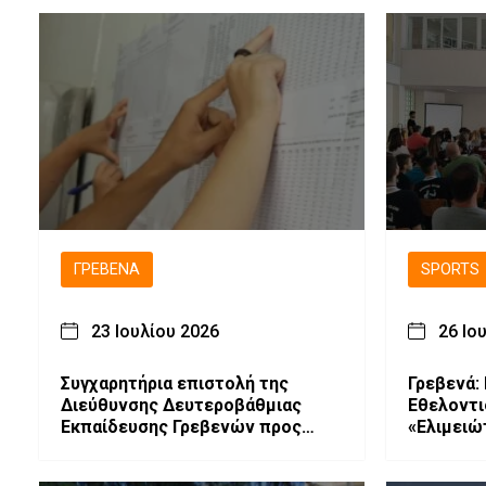
ΓΡΕΒΕΝΆ
SPORTS
23 Ιουλίου 2026
26 Ιο
Συγχαρητήρια επιστολή της
Γρεβενά:
Διεύθυνσης Δευτεροβάθμιας
Εθελοντι
Εκπαίδευσης Γρεβενών προς
«Ελιμειώ
τους επιτυχόντες υποψηφίους
«Ελπίδα»
των Πανελλαδικών Εξετάσεων