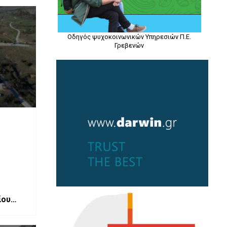
Οδηγός ψυχοκοινωνικών Υπηρεσιών Π.Ε.
Γρεβενών
ίου