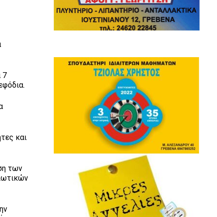
α
 7
εφόδια.
α
ητες και
ση των
διωτικών
ην