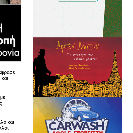
ξέφρασε
 και
 με
ας
λά και
λλοί