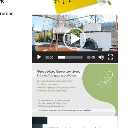
ής.
τασίας.
Πρόγραμμα
Αναπαραγωγής
Βίντεο
00:00
00:45