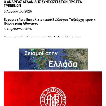
Ο ΑΝΔΡΕΑΣ ΑΣΛΑΝΙΔΗΣ ΣΥΝΕΧΙΖΕΙ ΣΤΟΝ ΠΡΩΤΕΑ
ΓΡΕΒΕΝΩΝ
5 Αυγούστου 2026
Ευχαριστήριο Εκπολιτιστικού Συλλόγου Ταξιάρχη προς κ.
Παρασχάκη Αθανάσιο
5 Αυγούστου 2026
Διακοπή υδροδότησης του Α΄ κλάδου ύδρευσης
5 Αυγούστου 2026
Η Marseaux στα Γρεβενά για μια μοναδική συναυλία
5 Αυγούστου 2026
Θερινό Σινεμά στο πλαίσιο του «Πολιτιστικού
Καλοκαιριού 2026» με την βραβευμένη ταινία «Μικρές
Ανάσες».
5 Αυγούστου 2026
Γρεβενά: Συνελήφθη 18χρονος αλλοδαπός, για κλοπή
εξοπλισμού γυμναστηρίου
5 Αυγούστου 2026
ΑΗ ΛΑΟΣ | 5 Αυγούστου | Υπαίθριο Θέατρο “Καστράκι”,