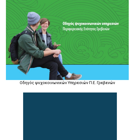
Οδηγός ψυχοκοινωνικών Υπηρεσιών Π.Ε. Γρεβενών