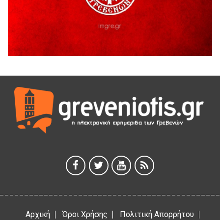
Γρεβενά
5 Αυγούστου 2026
41η Γιορτή Κρασιού στο Τρίκωμο – «Γιορτή Παράδοσης»
5 Αυγούστου 2026
ΜΟΡΙΟΔΟΤΟΥΜΕΝΑ ΣΕΜΙΝΑΡΙΑ ΑΠΟ ΤΟ ΠΑΝΕΠΙΣΤΗΜΙΟ
ΠΕΙΡΑΙΑ
5 Αυγούστου 2026
ΕΥΧΑΡΙΣΤΙΕΣ Φυσιολατρικού Συλλόγου Γρεβενών
4 Αυγούστου 2026
Έκτακτη χρηματοδότηση 400.000€ για επιπλέον εργασίες
στο Δημοτικό Στάδιο Γρεβενών «Μίλτος Τεντόγλου»
4 Αυγούστου 2026
Αρχική
Όροι Χρήσης
Πολιτική Απορρήτου