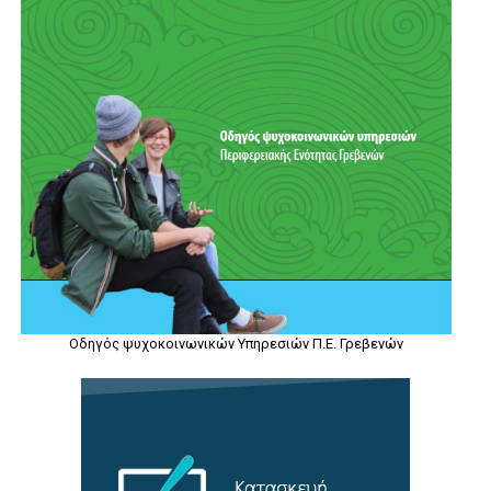
Οδηγός ψυχοκοινωνικών Υπηρεσιών Π.Ε. Γρεβενών