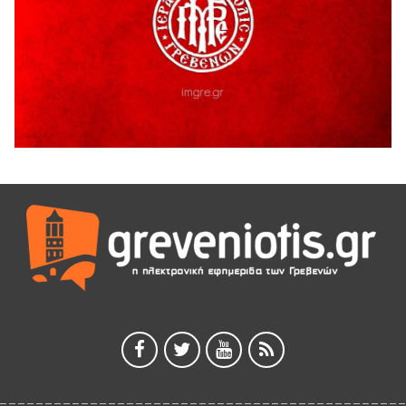
5 Αυγούστου 2026
ΑΗ ΛΑΟΣ | 5 Αυγούστου | Υπαίθριο Θέατρο “Καστράκι”,
Γρεβενά
5 Αυγούστου 2026
41η Γιορτή Κρασιού στο Τρίκωμο – «Γιορτή Παράδοσης»
5 Αυγούστου 2026
ΜΟΡΙΟΔΟΤΟΥΜΕΝΑ ΣΕΜΙΝΑΡΙΑ ΑΠΟ ΤΟ ΠΑΝΕΠΙΣΤΗΜΙΟ
ΠΕΙΡΑΙΑ
5 Αυγούστου 2026
ΕΥΧΑΡΙΣΤΙΕΣ Φυσιολατρικού Συλλόγου Γρεβενών
4 Αυγούστου 2026
Έκτακτη χρηματοδότηση 400.000€ για επιπλέον εργασίες
στο Δημοτικό Στάδιο Γρεβενών «Μίλτος Τεντόγλου»
4 Αυγούστου 2026