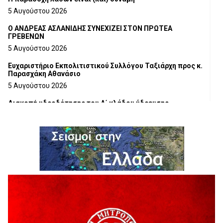
5 Αυγούστου 2026
Ο ΑΝΔΡΕΑΣ ΑΣΛΑΝΙΔΗΣ ΣΥΝΕΧΙΖΕΙ ΣΤΟΝ ΠΡΩΤΕΑ
ΓΡΕΒΕΝΩΝ
5 Αυγούστου 2026
Ευχαριστήριο Εκπολιτιστικού Συλλόγου Ταξιάρχη προς κ.
Παρασχάκη Αθανάσιο
5 Αυγούστου 2026
Διακοπή υδροδότησης του Α΄ κλάδου ύδρευσης
5 Αυγούστου 2026
Η Marseaux στα Γρεβενά για μια μοναδική συναυλία
5 Αυγούστου 2026
Θερινό Σινεμά στο πλαίσιο του «Πολιτιστικού
Καλοκαιριού 2026» με την βραβευμένη ταινία «Μικρές
Ανάσες».
5 Αυγούστου 2026
Γρεβενά: Συνελήφθη 18χρονος αλλοδαπός, για κλοπή
εξοπλισμού γυμναστηρίου