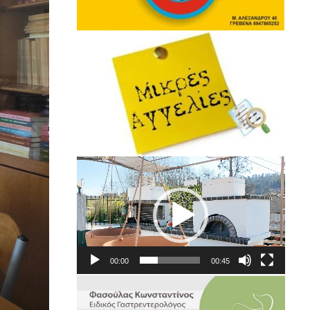
Πρόγραμμα
Αναπαραγωγής
Βίντεο
00:00
00:45