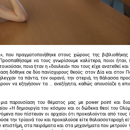
ά», που πραγματοποιήθηκε στους χώρους της βιβλιοθήκης
Προσπαθήσαμε να τους γνωρίσουμε καλύτερα, ποιοι ήταν,
οικούσαν, ποια ήταν η «δουλειά» που τους είχε ανατεθεί και
αση δόθηκε σε δύο πανίσχυρους θεούς: στον Δία και στον Π
 ήλεγχαν τα πάντα, τον ουρανό, την στεριά, τη θάλασσα προ
ρουν να εξηγήσουν τα … ανεξήγητα, καθώς απουσίαζε η επι
 μια παρουσίαση του θέματος μας με power point και δι
ίου «Η δημιουργία του κόσμου και οι δώδεκα θεοί του Ολύμ
όμενα που πίστευαν οι αρχαίοι ότι προκαλούνται από τους 
ούσε την τρίαινά του και προκαλούσε είτε θαλασσοταραχή εί
ν επιστήμη, στα πειράματα και στα μηχανήματα που μετρούν 