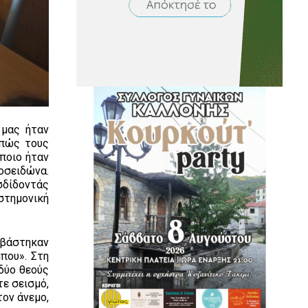
 μας ήταν
 πώς τους
 ποιο ήταν
οσειδώνα.
σδίδοντάς
στημονική
αβάστηκαν
που». Στη
δύο θεούς
τε σεισμό,
τον άνεμο,