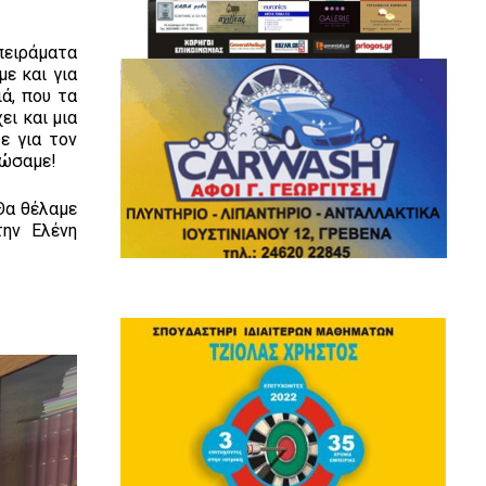
πειράματα
ε και για
ά, που τα
ει και μια
ε για τον
δώσαμε!
Θα θέλαμε
την Ελένη