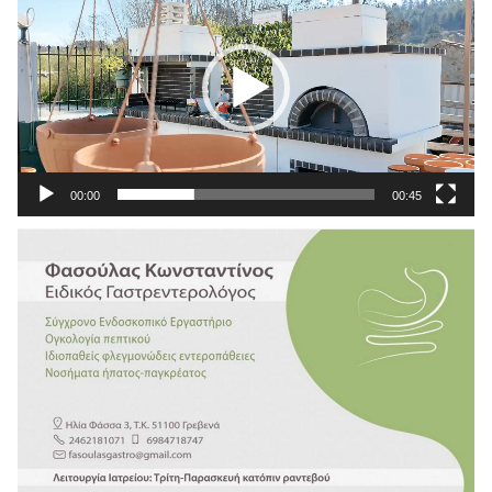
Βίντεο
00:00
00:45