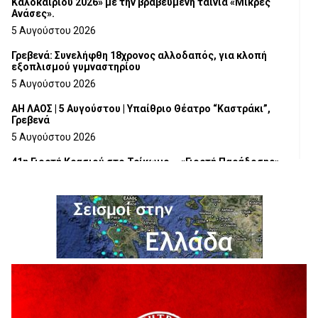
Καλοκαιριού 2026» με την βραβευμένη ταινία «Μικρές
Ανάσες».
5 Αυγούστου 2026
Γρεβενά: Συνελήφθη 18χρονος αλλοδαπός, για κλοπή
εξοπλισμού γυμναστηρίου
5 Αυγούστου 2026
ΑΗ ΛΑΟΣ | 5 Αυγούστου | Υπαίθριο Θέατρο “Καστράκι”,
Γρεβενά
5 Αυγούστου 2026
41η Γιορτή Κρασιού στο Τρίκωμο – «Γιορτή Παράδοσης»
5 Αυγούστου 2026
ΜΟΡΙΟΔΟΤΟΥΜΕΝΑ ΣΕΜΙΝΑΡΙΑ ΑΠΟ ΤΟ ΠΑΝΕΠΙΣΤΗΜΙΟ
ΠΕΙΡΑΙΑ
5 Αυγούστου 2026
ΕΥΧΑΡΙΣΤΙΕΣ Φυσιολατρικού Συλλόγου Γρεβενών
4 Αυγούστου 2026
Έκτακτη χρηματοδότηση 400.000€ για επιπλέον εργασίες
στο Δημοτικό Στάδιο Γρεβενών «Μίλτος Τεντόγλου»