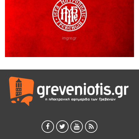
4 Αυγούστου 2026
Τελικά τι είναι πολιτισμός;
4 Αυγούστου 2026
Ολοσχερής καταστροφή κατοικίας από πυρκαγιά στην
Καληράχη Γρεβενών
3 Αυγούστου 2026
ΚΑΤΑΓΡΑΦΗ ΤΕΚΜΗΡΙΩΣΗ ΚΑΙ ΨΗΦΙΟΠΟΙΗΣΗ ΤΩΝ
ΜΑΣΤΟΡΙΚΩΝ ΕΡΓΑΛΕΙΩΝ ΤΗΣ ΣΥΛΛΟΓΗΣ ΚΥΠΑΡΙΣΣΙΟΥ
ΓΡΕΒΕΝΩΝ
3 Αυγούστου 2026
Κουρκούτ’ party το Σάββατο 8 Αυγούστου στην Καλλονή
3 Αυγούστου 2026
ΠΡΟΓΡΑΜΜΑ ΠΑΝΗΓΥΡΕΩΣ ΙΕΡΑΣ ΜΟΝΗΣ ΖΑΒΟΡΔΑΣ 2026
3 Αυγούστου 2026