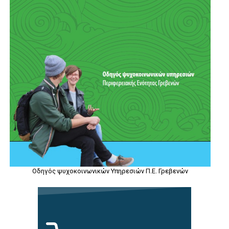
Οδηγός ψυχοκοινωνικών Υπηρεσιών Π.Ε. Γρεβενών