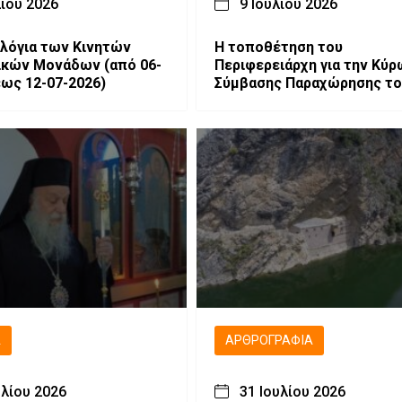
λίου 2026
9 Ιουλίου 2026
λόγια των Κινητών
Η τοποθέτηση του
ν Μονάδων (από 06-
Περιφερειάρχη για την Κύρωση
έως 12-07-2026)
Σύμβασης Παραχώρησης του
Εθνικού Χιονοδρομικού
Κέντρου Βασιλίτσας.
Ά
ΑΡΘΡΟΓΡΑΦΊΑ
υλίου 2026
31 Ιουλίου 2026