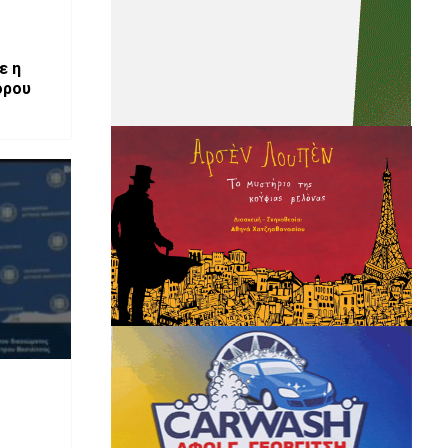
ε η
όρου