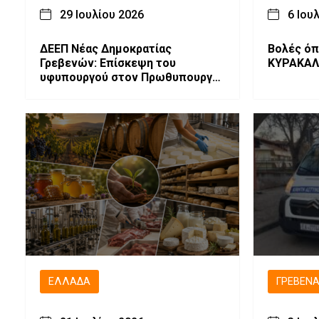
29 Ιουλίου 2026
6 Ιου
ΔΕΕΠ Νέας Δημοκρατίας
Βολές ό
Γρεβενών: Επίσκεψη του
ΚΥΡΑΚΑΛ
υφυπουργού στον Πρωθυπουργο
κ. Αθανασίου Κοντογεωργη στα
Γρεβενά
ΕΛΛΆΔΑ
ΓΡΕΒΕΝ