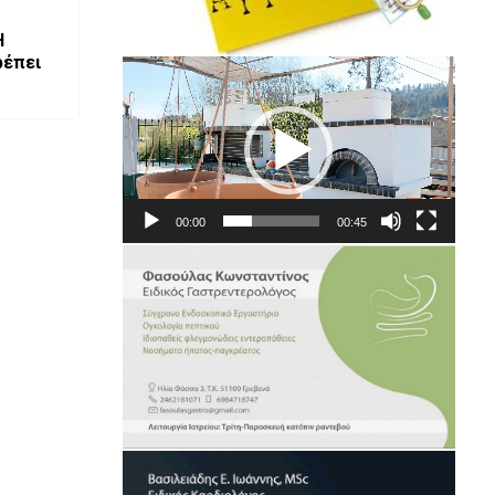
Η
ρέπει
Πρόγραμμα
Αναπαραγωγής
Βίντεο
00:00
00:45