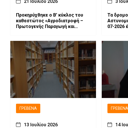
21 Ιουλίου 2026
3 Ιου
Προκηρύχθηκε ο Β’ κύκλος του
Τα δρομο
καθεστώτος «Αγροδιατροφή –
Αστυνομικώ
Πρωτογενής Παραγωγή και
07-2026 
Μεταποίηση Γεωργικών
Προϊόντων – Αλιεία –
Υδατοκαλλιέργεια» του
Αναπτυξιακού Νόμου 4887/2022
ΓΡΕΒΕΝΆ
ΓΡΕΒΕΝ
13 Ιουλίου 2026
14 Ιο