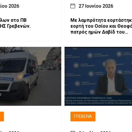
λίου 2026
27 Ιουνίου 2026
πλων στο ΠΒ
Με λαμπρότητα εορτάστηκ
ΗΣ Γρεβενών.
εορτή του Οσίου και Θεοφ
πατρός ημών Δαβίδ του
Θεσσαλονίκη
Ά
ΓΡΕΒΕΝΆ