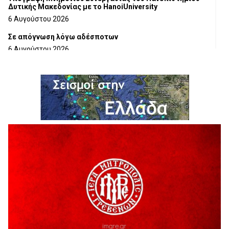
Δυτικής Μακεδονίας με το HanoiUniversity
6 Αυγούστου 2026
Σε απόγνωση λόγω αδέσποτων
6 Αυγούστου 2026
ΔΙΑΚΟΠΗ ΗΛΕΚΤΡΙΚΟΥ ΡΕΥΜΑΤΟΣ
6 Αυγούστου 2026
Ολοκληρώνεται η ασφαλτόστρωση της οδού Περιβόλι –
Αβδέλλα
6 Αυγούστου 2026
H παραδοχή λαθών είναι (και) δύναμη
5 Αυγούστου 2026
Ο ΑΝΔΡΕΑΣ ΑΣΛΑΝΙΔΗΣ ΣΥΝΕΧΙΖΕΙ ΣΤΟΝ ΠΡΩΤΕΑ
ΓΡΕΒΕΝΩΝ
5 Αυγούστου 2026
Ευχαριστήριο Εκπολιτιστικού Συλλόγου Ταξιάρχη προς κ.
Παρασχάκη Αθανάσιο
5 Αυγούστου 2026