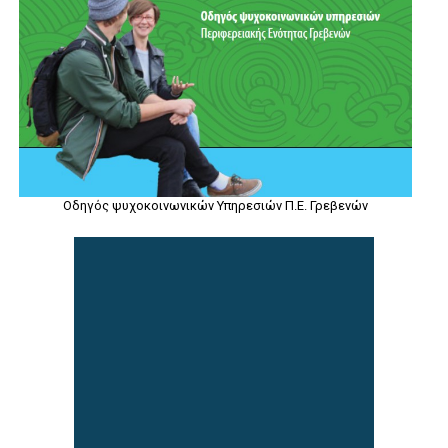
Οδηγός ψυχοκοινωνικών Υπηρεσιών Π.Ε. Γρεβενών