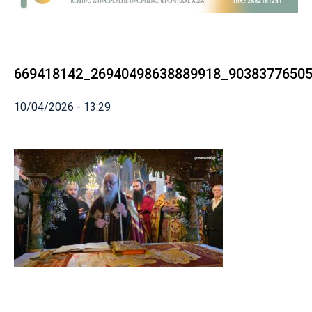
669418142_26940498638889918_9038377650
10/04/2026 - 13:29