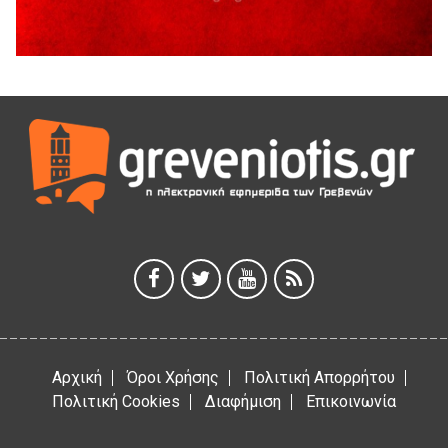
Διακοπή υδροδότησης του Α΄ κλάδου ύδρευσης
5 Αυγούστου 2026
Η Marseaux στα Γρεβενά για μια μοναδική συναυλία
5 Αυγούστου 2026
Θερινό Σινεμά στο πλαίσιο του «Πολιτιστικού
Καλοκαιριού 2026» με την βραβευμένη ταινία «Μικρές
Ανάσες».
5 Αυγούστου 2026
Γρεβενά: Συνελήφθη 18χρονος αλλοδαπός, για κλοπή
εξοπλισμού γυμναστηρίου
5 Αυγούστου 2026
Αρχική
Όροι Χρήσης
Πολιτική Απορρήτου
Πολιτική Cookies
Διαφήμιση
Επικοινωνία