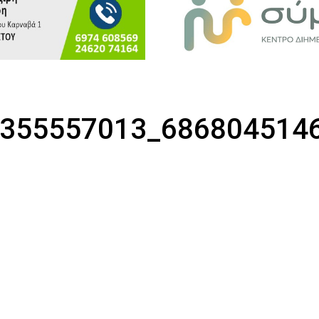
355557013_686804514