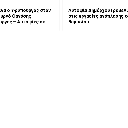
ενά ο Υφυπουργός στον
Αυτοψία Δημάρχου Γρεβεν
υργό Θανάσης
στις εργασίες ανάπλασης τ
ργης – Αυτοψίες σε
Βαροσίου.
 σύσκεψη για το Τοπικό
νάπτυξης