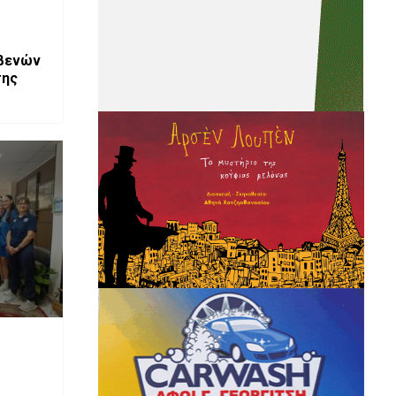
εβενών
της