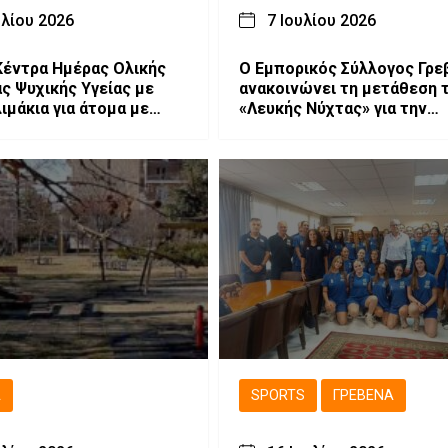
υλίου 2026
7 Ιουλίου 2026
Κέντρα Ημέρας Ολικής
Ο Εμπορικός Σύλλογος Γρ
ς Ψυχικής Υγείας με
ανακοινώνει τη μετάθεση 
ιμάκια για άτομα με
«Λευκής Νύχτας» για την
σε Κοζάνη και Γρεβενά
Παρασκευή 10 Ιουλίου
Ά
SPORTS
ΓΡΕΒΕΝΆ