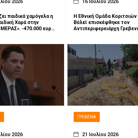
υλίου 2026
16 Ιουλίου 2026
ζει παιδικά χαμόγελα η
Η Εθνική Ομάδα Κοριτσιών
αιδική Χαρά στην
Βόλεϊ επισκέφθηκε τον
. -470.000 ευρώ
Αντιπεριφερειάρχη Γρεβε
ημιουργία ενός σύγχρονου
ου Ψυχαγωγίας
Ά
ΓΡΕΒΕΝΆ
υλίου 2026
21 Ιουλίου 2026