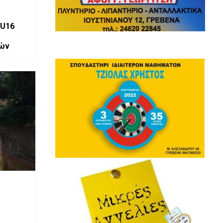
 U16
νών