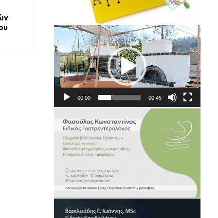
ών
ου
Πρόγραμμα
Αναπαραγωγής
Βίντεο
00:00
00:45