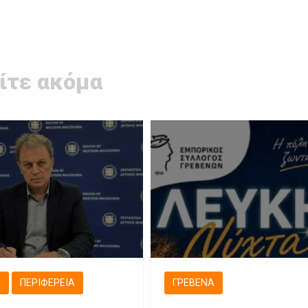
ίτε ακόμα
Ά
ΠΕΡΙΦΈΡΕΙΑ
ΓΡΕΒΕΝΆ