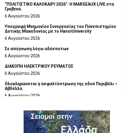
“ΠΟΛΙΤΙΣΤΙΚΟ ΚΑΛΟΚΑΙΡΙ 2026”: Η MARSEAUX LIVE στα
Γρεβενά.
6 Αυγούστου 2026
Υπογραφή Μνημονίου Συνεργασίας του Πανεπιστημίου
Δυτικής Μακεδονίας με το HanoiUniversity
6 Αυγούστου 2026
Σε απόγνωση λόγω αδέσποτων
6 Αυγούστου 2026
ΔΙΑΚΟΠΗ ΗΛΕΚΤΡΙΚΟΥ ΡΕΥΜΑΤΟΣ
6 Αυγούστου 2026
Ολοκληρώνεται η ασφαλτόστρωση της οδού Περιβόλι –
Αβδέλλα
6 Αυγούστου 2026
H παραδοχή λαθών είναι (και) δύναμη
5 Αυγούστου 2026
Ο ΑΝΔΡΕΑΣ ΑΣΛΑΝΙΔΗΣ ΣΥΝΕΧΙΖΕΙ ΣΤΟΝ ΠΡΩΤΕΑ
ΓΡΕΒΕΝΩΝ