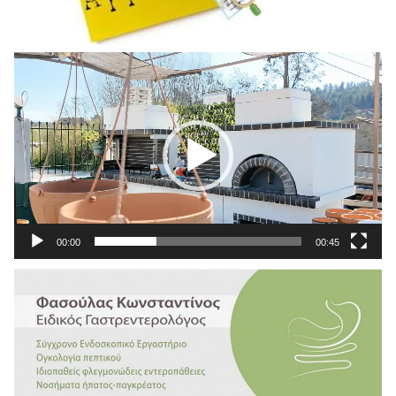
Πρόγραμμα
Αναπαραγωγής
Βίντεο
00:00
00:45