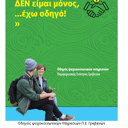
Οδηγός ψυχοκοινωνικών Υπηρεσιών Π.Ε. Γρεβενών