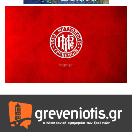
5 Αυγούστου 2026
Ευχαριστήριο Εκπολιτιστικού Συλλόγου Ταξιάρχη προς κ.
Παρασχάκη Αθανάσιο
5 Αυγούστου 2026
Διακοπή υδροδότησης του Α΄ κλάδου ύδρευσης
5 Αυγούστου 2026
Η Marseaux στα Γρεβενά για μια μοναδική συναυλία
5 Αυγούστου 2026
Θερινό Σινεμά στο πλαίσιο του «Πολιτιστικού
Καλοκαιριού 2026» με την βραβευμένη ταινία «Μικρές
Ανάσες».
5 Αυγούστου 2026
Γρεβενά: Συνελήφθη 18χρονος αλλοδαπός, για κλοπή
εξοπλισμού γυμναστηρίου
5 Αυγούστου 2026
ΑΗ ΛΑΟΣ | 5 Αυγούστου | Υπαίθριο Θέατρο “Καστράκι”,
Γρεβενά
5 Αυγούστου 2026