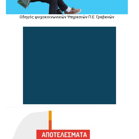
Οδηγός ψυχοκοινωνικών Υπηρεσιών Π.Ε. Γρεβενών