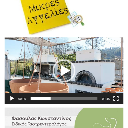
Πρόγραμμα
Αναπαραγωγής
Βίντεο
00:00
00:45