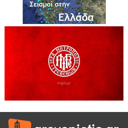
Η Marseaux στα Γρεβενά για μια μοναδική συναυλία
5 Αυγούστου 2026
Θερινό Σινεμά στο πλαίσιο του «Πολιτιστικού
Καλοκαιριού 2026» με την βραβευμένη ταινία «Μικρές
Ανάσες».
5 Αυγούστου 2026
Γρεβενά: Συνελήφθη 18χρονος αλλοδαπός, για κλοπή
εξοπλισμού γυμναστηρίου
5 Αυγούστου 2026
ΑΗ ΛΑΟΣ | 5 Αυγούστου | Υπαίθριο Θέατρο “Καστράκι”,
Γρεβενά
5 Αυγούστου 2026
41η Γιορτή Κρασιού στο Τρίκωμο – «Γιορτή Παράδοσης»
5 Αυγούστου 2026
ΜΟΡΙΟΔΟΤΟΥΜΕΝΑ ΣΕΜΙΝΑΡΙΑ ΑΠΟ ΤΟ ΠΑΝΕΠΙΣΤΗΜΙΟ
ΠΕΙΡΑΙΑ
5 Αυγούστου 2026
ΕΥΧΑΡΙΣΤΙΕΣ Φυσιολατρικού Συλλόγου Γρεβενών