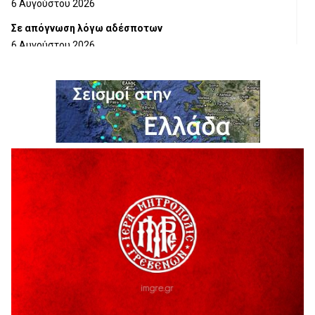
6 Αυγούστου 2026
Σε απόγνωση λόγω αδέσποτων
6 Αυγούστου 2026
ΔΙΑΚΟΠΗ ΗΛΕΚΤΡΙΚΟΥ ΡΕΥΜΑΤΟΣ
6 Αυγούστου 2026
Ολοκληρώνεται η ασφαλτόστρωση της οδού Περιβόλι –
Αβδέλλα
6 Αυγούστου 2026
H παραδοχή λαθών είναι (και) δύναμη
5 Αυγούστου 2026
Ο ΑΝΔΡΕΑΣ ΑΣΛΑΝΙΔΗΣ ΣΥΝΕΧΙΖΕΙ ΣΤΟΝ ΠΡΩΤΕΑ
ΓΡΕΒΕΝΩΝ
5 Αυγούστου 2026
Ευχαριστήριο Εκπολιτιστικού Συλλόγου Ταξιάρχη προς κ.
Παρασχάκη Αθανάσιο
5 Αυγούστου 2026
Διακοπή υδροδότησης του Α΄ κλάδου ύδρευσης