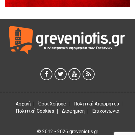
5 Αυγούστου 2026
Η Marseaux στα Γρεβενά για μια μοναδική συναυλία
5 Αυγούστου 2026
Θερινό Σινεμά στο πλαίσιο του «Πολιτιστικού
Καλοκαιριού 2026» με την βραβευμένη ταινία «Μικρές
Ανάσες».
5 Αυγούστου 2026
Γρεβενά: Συνελήφθη 18χρονος αλλοδαπός, για κλοπή
εξοπλισμού γυμναστηρίου
5 Αυγούστου 2026
Αρχική
Όροι Χρήσης
Πολιτική Απορρήτου
Πολιτική Cookies
Διαφήμιση
Επικοινωνία
© 2012 - 2026 greveniotis.gr