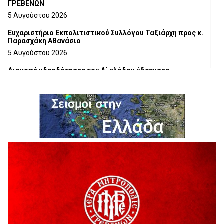
ΓΡΕΒΕΝΩΝ
5 Αυγούστου 2026
Ευχαριστήριο Εκπολιτιστικού Συλλόγου Ταξιάρχη προς κ.
Παρασχάκη Αθανάσιο
5 Αυγούστου 2026
Διακοπή υδροδότησης του Α΄ κλάδου ύδρευσης
5 Αυγούστου 2026
Η Marseaux στα Γρεβενά για μια μοναδική συναυλία
5 Αυγούστου 2026
Θερινό Σινεμά στο πλαίσιο του «Πολιτιστικού
Καλοκαιριού 2026» με την βραβευμένη ταινία «Μικρές
Ανάσες».
5 Αυγούστου 2026
Γρεβενά: Συνελήφθη 18χρονος αλλοδαπός, για κλοπή
εξοπλισμού γυμναστηρίου
5 Αυγούστου 2026
ΑΗ ΛΑΟΣ | 5 Αυγούστου | Υπαίθριο Θέατρο “Καστράκι”,
Γρεβενά