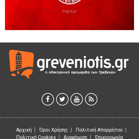
5 Αυγούστου 2026
41η Γιορτή Κρασιού στο Τρίκωμο – «Γιορτή Παράδοσης»
5 Αυγούστου 2026
ΜΟΡΙΟΔΟΤΟΥΜΕΝΑ ΣΕΜΙΝΑΡΙΑ ΑΠΟ ΤΟ ΠΑΝΕΠΙΣΤΗΜΙΟ
ΠΕΙΡΑΙΑ
5 Αυγούστου 2026
ΕΥΧΑΡΙΣΤΙΕΣ Φυσιολατρικού Συλλόγου Γρεβενών
4 Αυγούστου 2026
Έκτακτη χρηματοδότηση 400.000€ για επιπλέον εργασίες
στο Δημοτικό Στάδιο Γρεβενών «Μίλτος Τεντόγλου»
4 Αυγούστου 2026
Αρχική
Όροι Χρήσης
Πολιτική Απορρήτου
Πολιτική Cookies
Διαφήμιση
Επικοινωνία