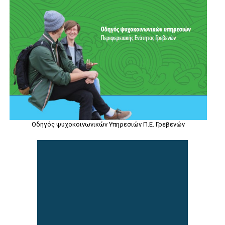
Οδηγός ψυχοκοινωνικών Υπηρεσιών Π.Ε. Γρεβενών