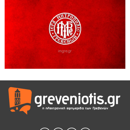
5 Αυγούστου 2026
Γρεβενά: Συνελήφθη 18χρονος αλλοδαπός, για κλοπή
εξοπλισμού γυμναστηρίου
5 Αυγούστου 2026
ΑΗ ΛΑΟΣ | 5 Αυγούστου | Υπαίθριο Θέατρο “Καστράκι”,
Γρεβενά
5 Αυγούστου 2026
41η Γιορτή Κρασιού στο Τρίκωμο – «Γιορτή Παράδοσης»
5 Αυγούστου 2026
ΜΟΡΙΟΔΟΤΟΥΜΕΝΑ ΣΕΜΙΝΑΡΙΑ ΑΠΟ ΤΟ ΠΑΝΕΠΙΣΤΗΜΙΟ
ΠΕΙΡΑΙΑ
5 Αυγούστου 2026
ΕΥΧΑΡΙΣΤΙΕΣ Φυσιολατρικού Συλλόγου Γρεβενών
4 Αυγούστου 2026
Έκτακτη χρηματοδότηση 400.000€ για επιπλέον εργασίες
στο Δημοτικό Στάδιο Γρεβενών «Μίλτος Τεντόγλου»
4 Αυγούστου 2026