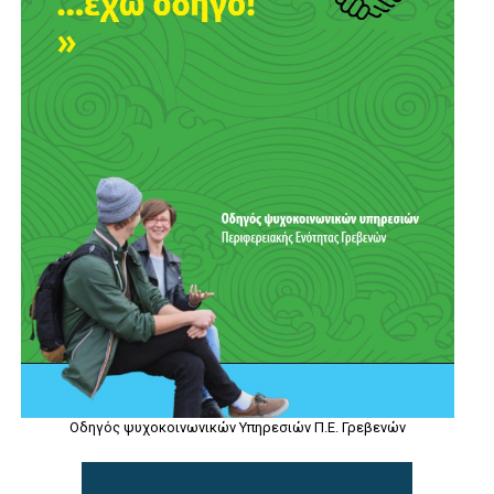
Οδηγός ψυχοκοινωνικών Υπηρεσιών Π.Ε. Γρεβενών