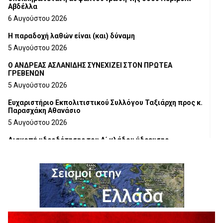
Αβδέλλα
6 Αυγούστου 2026
H παραδοχή λαθών είναι (και) δύναμη
5 Αυγούστου 2026
Ο ΑΝΔΡΕΑΣ ΑΣΛΑΝΙΔΗΣ ΣΥΝΕΧΙΖΕΙ ΣΤΟΝ ΠΡΩΤΕΑ
ΓΡΕΒΕΝΩΝ
5 Αυγούστου 2026
Ευχαριστήριο Εκπολιτιστικού Συλλόγου Ταξιάρχη προς κ.
Παρασχάκη Αθανάσιο
5 Αυγούστου 2026
Διακοπή υδροδότησης του Α΄ κλάδου ύδρευσης
5 Αυγούστου 2026
Η Marseaux στα Γρεβενά για μια μοναδική συναυλία
5 Αυγούστου 2026
Θερινό Σινεμά στο πλαίσιο του «Πολιτιστικού
Καλοκαιριού 2026» με την βραβευμένη ταινία «Μικρές
Ανάσες».