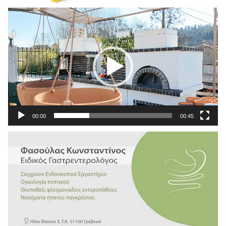
Πρόγραμμα
Αναπαραγωγής
Βίντεο
00:00
00:45