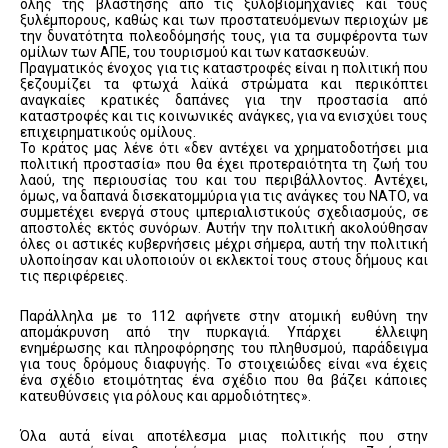
όλης της βλάστησης από τις ξυλοβιομηχανίες και τους
ξυλέμπορους, καθώς και των προστατευόμενων περιοχών με
την δυνατότητα πολεοδόμησής τους, για τα συμφέροντα των
ομίλων των ΑΠΕ, του τουρισμού και των κατασκευών.
Πραγματικός ένοχος για τις καταστροφές είναι η πολιτική που
ξεζουμίζει τα φτωχά λαϊκά στρώματα και περικόπτει
αναγκαίες κρατικές δαπάνες για την προστασία από
καταστροφές και τις κοινωνικές ανάγκες, για να ενισχύει τους
επιχειρηματικούς ομίλους.
Το κράτος μας λένε ότι «δεν αντέχει να χρηματοδοτήσει μια
πολιτική προστασία» που θα έχει προτεραιότητα τη ζωή του
λαού, της περιουσίας του και του περιβάλλοντος. Αντέχει,
όμως, να δαπανά δισεκατομμύρια για τις ανάγκες του ΝΑΤΟ, να
συμμετέχει ενεργά στους ιμπεριαλιστικούς σχεδιασμούς, σε
αποστολές εκτός συνόρων. Αυτήν την πολιτική ακολούθησαν
όλες οι αστικές κυβερνήσεις μέχρι σήμερα, αυτή την πολιτική
υλοποίησαν και υλοποιούν οι εκλεκτοί τους στους δήμους και
τις περιφέρειες.
Παράλληλα με το 112 αφήνετε στην ατομική ευθύνη την
απομάκρυνση από την πυρκαγιά. Υπάρχει έλλειψη
ενημέρωσης και πληροφόρησης του πληθυσμού, παράδειγμα
για τους δρόμους διαφυγής. Το στοιχειώδες είναι «να έχεις
ένα σχέδιο ετοιμότητας ένα σχέδιο που θα βάζει κάποιες
κατευθύνσεις για ρόλους και αρμοδιότητες».
Όλα αυτά είναι αποτέλεσμα μιας πολιτικής που στην