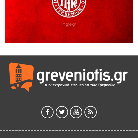
5 Αυγούστου 2026
Ευχαριστήριο Εκπολιτιστικού Συλλόγου Ταξιάρχη προς κ.
Παρασχάκη Αθανάσιο
5 Αυγούστου 2026
Διακοπή υδροδότησης του Α΄ κλάδου ύδρευσης
5 Αυγούστου 2026
Η Marseaux στα Γρεβενά για μια μοναδική συναυλία
5 Αυγούστου 2026
Θερινό Σινεμά στο πλαίσιο του «Πολιτιστικού
Καλοκαιριού 2026» με την βραβευμένη ταινία «Μικρές
Ανάσες».
5 Αυγούστου 2026
Γρεβενά: Συνελήφθη 18χρονος αλλοδαπός, για κλοπή
εξοπλισμού γυμναστηρίου
5 Αυγούστου 2026