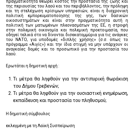
πραγματικότητα θεωρεί κόστος την προστασία της ζωής και
της περιουσίας του λαού και του περιβάλλοντος, την πρόληψη
και τη στελέχωση κρίσιμων υπηρεσιών, είναι η διαχρονική
πολιτική εμπορευματοποίησης της γης, των δασικών
οικοσυστημάτων και είναι στην πραγματικότητα αυτή η
πολιτική των ματωμένων πλεονασμάτων της ΕΕ, η στροφή
στην πολεμική οικονομία και πολεμική προετοιμασία, που
οδηγεί τελικά στο να δίνονται δισεκατομμύρια για τις ανάγκες
του ΝΑΤΟ, για υποδομές «διπλής χρήσης» (σ.σ. όπως το
πρόγραμμα «Αιγίς») και την ίδια στιγμή να μην υπάρχουν οι
αναγκαίες δομές και το προσωπικό για την προστασία του
λαού.
Ερωτάται η δημοτική αρχή :
Τι μέτρα θα ληφθούν για την αντιπυρική θωράκιση
του Δήμου Γρεβενών;
Τι μέτρα θα ληφθούν για την ουσιαστική ενημέρωση,
εκπαίδευση και προστασία του πληθυσμού;
Η δημοτική σύμβουλος
εκλεγμένη με τη Λαϊκή Συσπείρωση