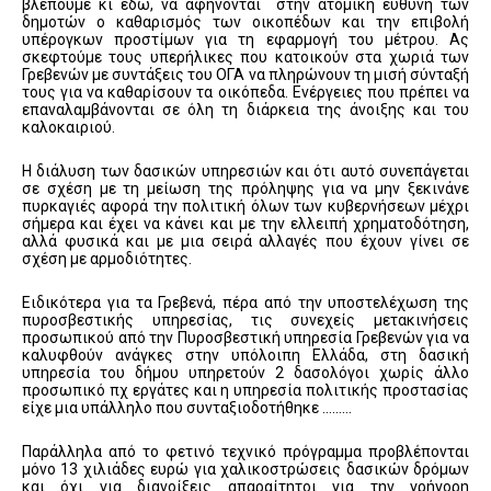
βλέπουμε κι εδώ, να αφήνονται στην ατομική ευθύνη των
δημοτών ο καθαρισμός των οικοπέδων και την επιβολή
υπέρογκων προστίμων για τη εφαρμογή του μέτρου. Ας
σκεφτούμε τους υπερήλικες που κατοικούν στα χωριά των
Γρεβενών με συντάξεις του ΟΓΑ να πληρώνουν τη μισή σύνταξή
τους για να καθαρίσουν τα οικόπεδα. Ενέργειες που πρέπει να
επαναλαμβάνονται σε όλη τη διάρκεια της άνοιξης και του
καλοκαιριού.
Η διάλυση των δασικών υπηρεσιών και ότι αυτό συνεπάγεται
σε σχέση με τη μείωση της πρόληψης για να μην ξεκινάνε
πυρκαγιές αφορά την πολιτική όλων των κυβερνήσεων μέχρι
σήμερα και έχει να κάνει και με την ελλειπή χρηματοδότηση,
αλλά φυσικά και με μια σειρά αλλαγές που έχουν γίνει σε
σχέση με αρμοδιότητες.
Ειδικότερα για τα Γρεβενά, πέρα από την υποστελέχωση της
πυροσβεστικής υπηρεσίας, τις συνεχείς μετακινήσεις
προσωπικού από την Πυροσβεστική υπηρεσία Γρεβενών για να
καλυφθούν ανάγκες στην υπόλοιπη Ελλάδα, στη δασική
υπηρεσία του δήμου υπηρετούν 2 δασολόγοι χωρίς άλλο
προσωπικό πχ εργάτες και η υπηρεσία πολιτικής προστασίας
είχε μια υπάλληλο που συνταξιοδοτήθηκε ………
Παράλληλα από το φετινό τεχνικό πρόγραμμα προβλέπονται
μόνο 13 χιλιάδες ευρώ για χαλικοστρώσεις δασικών δρόμων
και όχι για διανοίξεις απαραίτητοι για την γρήγορη