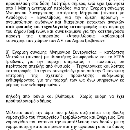
προσπέλαση στα δάση. Συζητάμε σήμερα, ενώ έχει ξεκινήσει
από 1 Μάη η αντιπυρική περίοδος, για την Έγκριση σύναψης
Μνημονίου Συνεργασίας- κατάρτιση Μητρώου (πίνακα) με
Αναδόχους – Εργολάβους, για την άμεση πρόληψη –
αντιμετώπιση κινδύνων και διαχείριση έκτακτων αναγκών
από φυσικές και τεχνολογικές καταστροφές
στην περιοχή
του Δήμου Γρεβενών, και συγκεκριμένα για την κατεπείγουσα
παροχή της υπηρεσίας: «Αποψιλώσεις -καθαρισμοί
κοινοχρήστων χώρων των Δ.Ε. του Δήμου Γρεβενών»
β) Έγκριση σύναψης Μνημονίου Συνεργασίας – κατάρτιση
Μητρώου (πίνακα) με ιδιοκτήτες λεωφορείων και το ΚΤΕΛ
Γρεβενών, για την παροχή υπηρεσίας: « πολιτών», σε
περίπτωση απειλής από Φυσικές – Τεχνολογικές και λοιπές
καταστροφές. Για την εν συνεχεία έγκριση από την Οικονομική
Επιτροπή της σχετικής πρόσκλησης εκδήλωσης
ενδιαφέροντος, για την παροχή των ως άνω υπηρεσιών εκ
μέρους των ενδιαφερομένων.
Δηλαδή από Ιούνιο και βλέπουμε . Χωρίς ακόμη να έχει
προϋπολογισμό ο δήμος.
Μάλιστα αυτή την ώρα που μιλάμε συζητιέται στη βουλή
νομοσχέδιο του Υπουργείου Περιβάλλοντος και Ενέργειας. Ένα
νομοσχέδιο που εντείνει την εκμετάλλευση των δασών με τη
νομιμοποίηση καταπατήσεων και την αφαίρεση από το δάσος