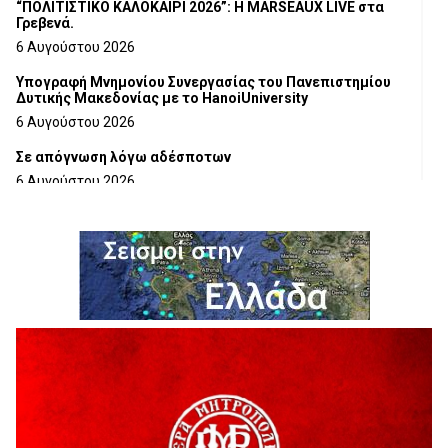
“ΠΟΛΙΤΙΣΤΙΚΟ ΚΑΛΟΚΑΙΡΙ 2026”: Η MARSEAUX LIVE στα
Γρεβενά.
6 Αυγούστου 2026
Υπογραφή Μνημονίου Συνεργασίας του Πανεπιστημίου
Δυτικής Μακεδονίας με το HanoiUniversity
6 Αυγούστου 2026
Σε απόγνωση λόγω αδέσποτων
6 Αυγούστου 2026
ΔΙΑΚΟΠΗ ΗΛΕΚΤΡΙΚΟΥ ΡΕΥΜΑΤΟΣ
6 Αυγούστου 2026
Ολοκληρώνεται η ασφαλτόστρωση της οδού Περιβόλι –
Αβδέλλα
6 Αυγούστου 2026
H παραδοχή λαθών είναι (και) δύναμη
5 Αυγούστου 2026
Ο ΑΝΔΡΕΑΣ ΑΣΛΑΝΙΔΗΣ ΣΥΝΕΧΙΖΕΙ ΣΤΟΝ ΠΡΩΤΕΑ
ΓΡΕΒΕΝΩΝ