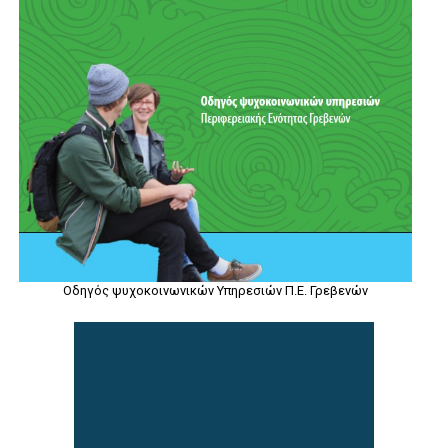
Οδηγός ψυχοκοινωνικών Υπηρεσιών Π.Ε. Γρεβενών