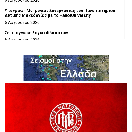
6 Αυγούστου 2026
Υπογραφή Μνημονίου Συνεργασίας του Πανεπιστημίου
Δυτικής Μακεδονίας με το HanoiUniversity
6 Αυγούστου 2026
Σε απόγνωση λόγω αδέσποτων
6 Αυγούστου 2026
ΔΙΑΚΟΠΗ ΗΛΕΚΤΡΙΚΟΥ ΡΕΥΜΑΤΟΣ
6 Αυγούστου 2026
Ολοκληρώνεται η ασφαλτόστρωση της οδού Περιβόλι –
Αβδέλλα
6 Αυγούστου 2026
H παραδοχή λαθών είναι (και) δύναμη
5 Αυγούστου 2026
Ο ΑΝΔΡΕΑΣ ΑΣΛΑΝΙΔΗΣ ΣΥΝΕΧΙΖΕΙ ΣΤΟΝ ΠΡΩΤΕΑ
ΓΡΕΒΕΝΩΝ
5 Αυγούστου 2026
Ευχαριστήριο Εκπολιτιστικού Συλλόγου Ταξιάρχη προς κ.