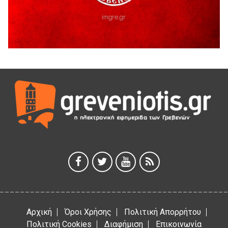
Παρασχάκη Αθανάσιο
5 Αυγούστου 2026
Διακοπή υδροδότησης του Α΄ κλάδου ύδρευσης
5 Αυγούστου 2026
Η Marseaux στα Γρεβενά για μια μοναδική συναυλία
5 Αυγούστου 2026
Θερινό Σινεμά στο πλαίσιο του «Πολιτιστικού
Καλοκαιριού 2026» με την βραβευμένη ταινία «Μικρές
Ανάσες».
5 Αυγούστου 2026
Γρεβενά: Συνελήφθη 18χρονος αλλοδαπός, για κλοπή
εξοπλισμού γυμναστηρίου
5 Αυγούστου 2026
Αρχική
Όροι Χρήσης
Πολιτική Απορρήτου
Πολιτική Cookies
Διαφήμιση
Επικοινωνία