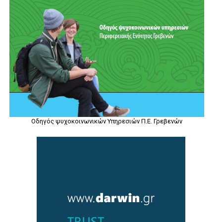
Οδηγός ψυχοκοινωνικών Υπηρεσιών Π.Ε. Γρεβενών