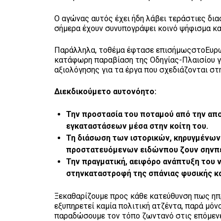
Ο αγώνας αυτός έχει ήδη λάβει τεράστιες δια
σήμερα έχουν συνυπογράψει κοινό ψήφισμα κ
Παράλληλα, τοθέμα έφτασε επισήμωςστοΕυρωπ
κατάφωρη παραβίαση της Οδηγίας-Πλαισίου γι
αξιολόγησης για τα έργα που σχεδιάζονται στ
Δ
ι
εκδ
ι
κο
ύ
μετο
αυ
τον
ό
ητο
:
Την προστ
α
σ
ία
το
υ
ποτ
α
μο
ύ α
π
ό
την
α
π
εγκ
α
τ
α
στ
ά
σεων μ
έ
σ
α
στην κο
ί
τη το
υ.
Τη δ
ιά
σωση των
ι
στορ
ι
κ
ώ
ν
,
κηρ
υ
γμ
έ
νων
προστ
α
τε
υό
μενων ε
ι
δ
ώ
νπο
υ
ζο
υ
ν σηνπ
Την πρ
α
γμ
α
τ
ι
κ
ή, α
ε
ι
φ
ό
ρο
α
ν
ά
πτ
υ
ξη το
υ
στηνκ
α
τ
α
στροφ
ή
της σπ
ά
ν
ια
ς φ
υ
σ
ι
κ
ή
ς κ
Ξεκαθαρίζουμε προς κάθε κατεύθυνση πως ηπ
εξυπηρετεί καμία πολιτική ατζέντα, παρά μόν
παραδώσουμε τον τόπο ζωντανό στις επόμενε