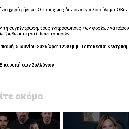
ένα ηχηρό μήνυμα: Ο τόπος μας δεν είναι για ξεπούλημα. ΟΒεν
υν τη συγκέντρωση, τους εκπροσώπους των φορέων να πάρο
άθε Γρεβενιώτη να δώσει τοπαρών.
α
σκε
υή, 5
Ιο
υ
ν
ί
ο
υ 2026 Ώ
ρ
α: 12:30
μ
.
μ
.
Τοποθεσ
ία:
Κεντρ
ι
κ
ή
 των Συλλόγων
ίτε ακόμα