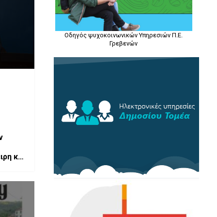
Οδηγός ψυχοκοινωνικών Υπηρεσιών Π.Ε.
Γρεβενών
ν
ιρη και
 με