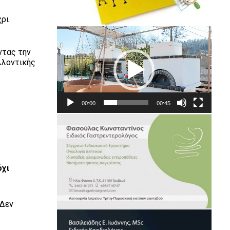
χρι
Πρόγραμμα
Αναπαραγωγής
ντας την
Βίντεο
λλοντικής
00:00
00:45
ό
χ
ι
 Δεν