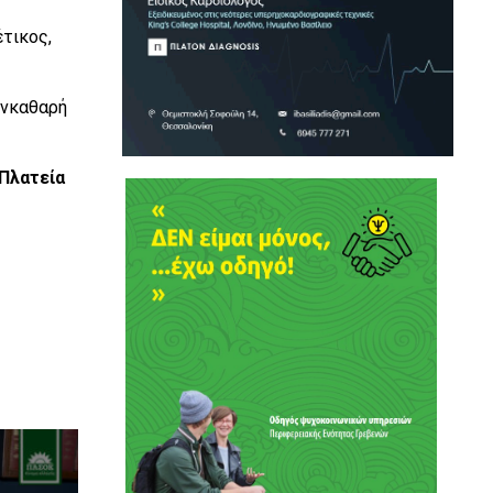
έτικος,
υνκαθαρή
Πλ
α
τε
ία