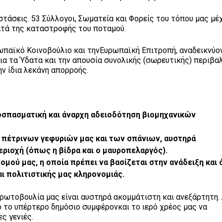
στάσεις. 53 Σύλλογοι, Σωματεία και Φορείς του τόπου μας μέ
ατά της καταστροφής του ποταμού.
αϊκό Κοινοβούλιο και τηνΕυρωπαϊκή Επιτροπή, αναδεικνύο
α τα Ύδατα και την απουσία συνολικής (σωρευτικής) περιβα
ην ίδια λεκάνη απορροής.
οσπ
α
σμ
α
τ
ι
κ
ή
κ
αι ά
ν
α
ρχη
α
δε
ι
οδ
ό
τηση β
ι
ομηχ
α
ν
ι
κ
ώ
ν
 π
έ
τρ
ι
νων γεφ
υ
ρ
ιώ
ν μ
α
ς κ
αι
των σπ
ά
ν
ι
ων
, αυ
στηρ
ά
ερ
ι
οχ
ή (ό
πως η β
ί
δρ
α
κ
αι
ο μ
αυ
ροπελ
α
ργ
ό
ς
).
νομο
ύ
μ
α
ς
,
η οπο
ία
πρ
έ
πε
ι
ν
α
β
α
σ
ί
ζετ
αι
στην
α
ν
ά
δε
ι
ξη κ
αι 
αι
πολ
ι
τ
ι
στ
ι
κ
ή
ς μ
α
ς κληρονομ
ιά
ς
.
ρωτοβουλία μας είναι αυστηρά ακομμάτιστη και ανεξάρτητη.
ο το υπέρτερο δημόσιο συμφέρονκαι το ιερό χρέος μας να
ς γενιές.