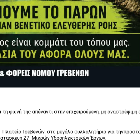
 τη φωνή της απέναντι στην επιχειρούμενη, μη αναστρέψιμη
μ., Πλατεία Γρεβενών, στο μεγάλο συλλαλητήριο για τηνπροστ
 κατασκευή 27 Μικρών Υδροηλεκτρικών Έργων.