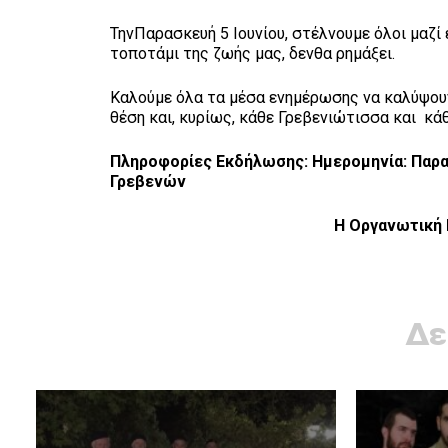
ΤηνΠαρασκευή 5 Ιουνίου, στέλνουμε όλοι μαζί 
τοποτάμι της ζωής μας, δενθα ρημάξει.
Καλούμε όλα τα μέσα ενημέρωσης να καλύψο
θέση και, κυρίως, κάθε Γρεβενιώτισσα και κ
Πληροφορ
ί
ες Εκδ
ή
λωσης
:
Ημερομην
ία:
Π
α
ρ
Γρεβεν
ώ
ν
Η Οργανωτική Επιτροπή
Δε