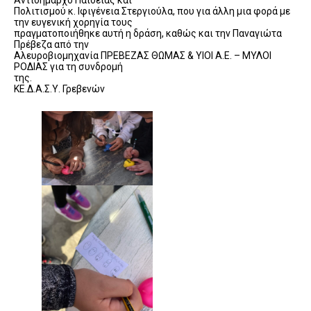
Αντιδήμαρχο Παιδείας και
Πολιτισμού κ. Ιφιγένεια Στεργιούλα, που για άλλη μια φορά με
την ευγενική χορηγία τους
πραγματοποιήθηκε αυτή η δράση, καθώς και την Παναγιώτα
Πρέβεζα από την
Αλευροβιομηχανία ΠΡΕΒΕΖΑΣ ΘΩΜΑΣ & ΥΙΟΙ Α.Ε. – ΜΥΛΟΙ
ΡΟΔΙΑΣ για τη συνδρομή
της.
ΚΕ.Δ.Α.Σ.Υ. Γρεβενών