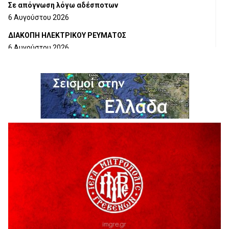
Σε απόγνωση λόγω αδέσποτων
6 Αυγούστου 2026
ΔΙΑΚΟΠΗ ΗΛΕΚΤΡΙΚΟΥ ΡΕΥΜΑΤΟΣ
6 Αυγούστου 2026
Ολοκληρώνεται η ασφαλτόστρωση της οδού Περιβόλι –
Αβδέλλα
6 Αυγούστου 2026
H παραδοχή λαθών είναι (και) δύναμη
5 Αυγούστου 2026
Ο ΑΝΔΡΕΑΣ ΑΣΛΑΝΙΔΗΣ ΣΥΝΕΧΙΖΕΙ ΣΤΟΝ ΠΡΩΤΕΑ
ΓΡΕΒΕΝΩΝ
5 Αυγούστου 2026
Ευχαριστήριο Εκπολιτιστικού Συλλόγου Ταξιάρχη προς κ.
Παρασχάκη Αθανάσιο
5 Αυγούστου 2026
Διακοπή υδροδότησης του Α΄ κλάδου ύδρευσης
5 Αυγούστου 2026