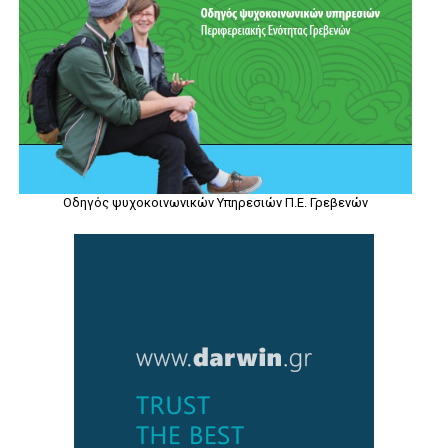
Οδηγός ψυχοκοινωνικών Υπηρεσιών Π.Ε. Γρεβενών