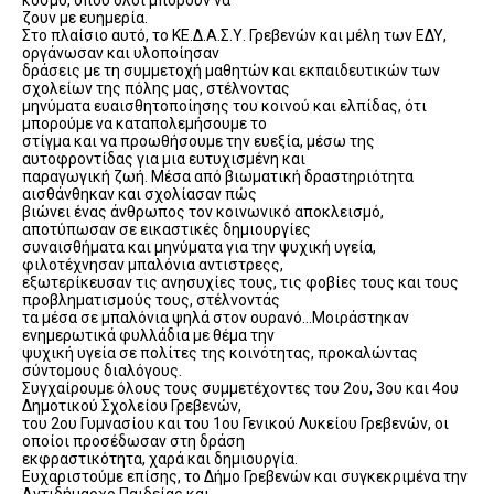
κόσμο, όπου όλοι μπορούν να
ζουν με ευημερία.
Στο πλαίσιο αυτό, το ΚΕ.Δ.Α.Σ.Υ. Γρεβενών και μέλη των ΕΔΥ,
οργάνωσαν και υλοποίησαν
δράσεις με τη συμμετοχή μαθητών και εκπαιδευτικών των
σχολείων της πόλης μας, στέλνοντας
μηνύματα ευαισθητοποίησης του κοινού και ελπίδας, ότι
μπορούμε να καταπολεμήσουμε το
στίγμα και να προωθήσουμε την ευεξία, μέσω της
αυτοφροντίδας για μια ευτυχισμένη και
παραγωγική ζωή. Μέσα από βιωματική δραστηριότητα
αισθάνθηκαν και σχολίασαν πώς
βιώνει ένας άνθρωπος τον κοινωνικό αποκλεισμό,
αποτύπωσαν σε εικαστικές δημιουργίες
συναισθήματα και μηνύματα για την ψυχική υγεία,
φιλοτέχνησαν μπαλόνια αντιστρεςς,
εξωτερίκευσαν τις ανησυχίες τους, τις φοβίες τους και τους
προβληματισμούς τους, στέλνοντάς
τα μέσα σε μπαλόνια ψηλά στον ουρανό…Μοιράστηκαν
ενημερωτικά φυλλάδια με θέμα την
ψυχική υγεία σε πολίτες της κοινότητας, προκαλώντας
σύντομους διαλόγους.
Συγχαίρουμε όλους τους συμμετέχοντες του 2ου, 3ου και 4ου
Δημοτικού Σχολείου Γρεβενών,
του 2ου Γυμνασίου και του 1ου Γενικού Λυκείου Γρεβενών, οι
οποίοι προσέδωσαν στη δράση
εκφραστικότητα, χαρά και δημιουργία.
Ευχαριστούμε επίσης, το Δήμο Γρεβενών και συγκεκριμένα την