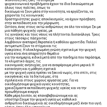
ικανοποιητική ζωή. Τα άτομα με
ψυχοκοινωνικά προβλήματα έχουν τα ίδια δικαιώματα με
όλους τους πολίτες, όπως το
δικαίωμα να ζουν μέσα στην κοινότητα, να εργάζονται, να
χαίρονται τις κοινωνικές
δραστηριότητες χωρίς αποκλεισμούς, να έχουν πρόσβαση
στην εκπαίδευση και την μόρφωση.
Ωστόσο, ένας στους οκτώ ανθρώπους σε όλο τον κόσμο ζει με
μια πάθηση ψυχικής υγείας, με
τις γυναίκες και τους νέους να πλήττονται δυσανάλογα. Τρεις
στους τέσσερις πάσχοντες
λαμβάνουν ανεπαρκή θεραπεία ή καθόλου φροντίδα. Πολλοί
αντιμετωπίζουν το στίγμα και τις
διακρίσεις. Η ολοκληρωμένη γνώση σχετικά με την ψυχική
υγεία είναι ένα απαραίτητο θεμέλιο
για την ευημερία, ειδικά μετά από την πανδημία που περάσαμε,
το κλιματικό άγχος, τις
οικονομικές ανησυχίες, για να αναφέρουμε μόνο μερικά. Η
κατανόηση και η μάθηση σχετικά
με την ψυχική υγεία πρέπει να ξεκινά νωρίς, στο σπίτι, στις
οικογένειες και τα δίκτυά μας, στα
σχολεία και στους χώρους εργασίας μας. Για να
οικοδομήσουμε ψυχικά υγιείς κοινότητες,
χρειαζόμαστε εκπαίδευση ψυχικής υγείας και να την
προωθήσουμε ενεργά.
Κάθε μέρα λοιπόν, ας επαναβεβαιώνουμε και ας
υποστηρίζουμε την ψυχική υγεία ως καθολικό
ανθρώπινο δικαίωμα και ας οικοδομήσουμε μαζί έναν πιο υγιή