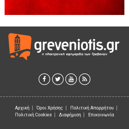
Η Marseaux στα Γρεβενά για μια μοναδική συναυλία
5 Αυγούστου 2026
Θερινό Σινεμά στο πλαίσιο του «Πολιτιστικού
Καλοκαιριού 2026» με την βραβευμένη ταινία «Μικρές
Ανάσες».
5 Αυγούστου 2026
Γρεβενά: Συνελήφθη 18χρονος αλλοδαπός, για κλοπή
εξοπλισμού γυμναστηρίου
5 Αυγούστου 2026
ΑΗ ΛΑΟΣ | 5 Αυγούστου | Υπαίθριο Θέατρο “Καστράκι”,
Γρεβενά
5 Αυγούστου 2026
Αρχική
Όροι Χρήσης
Πολιτική Απορρήτου
Πολιτική Cookies
Διαφήμιση
Επικοινωνία