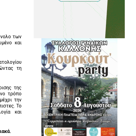
ύνολο των
μένο και
τολογίου
γώντας τη
ρισης της
ένο τρόπο
μέχρι την
πιστες. Το
ογία και
ιακά.