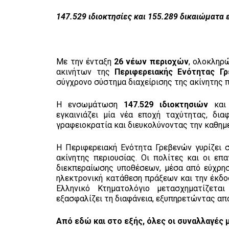
147.529 ιδιοκτησίες και 155.289 δικαιώματα
Με την ένταξη
26 νέων περιοχών
, ολοκληρ
ακινήτων της
Περιφερειακής Ενότητας Γ
σύγχρονο σύστημα διαχείρισης της ακίνητης π
Η ενσωμάτωση
147.529 ιδιοκτησιών
κα
εγκαινιάζει μία νέα εποχή ταχύτητας, δι
γραφειοκρατία και διευκολύνοντας την καθημ
Η Περιφερειακή Ενότητα Γρεβενών γυρίζει σ
ακίνητης περιουσίας. Οι πολίτες και οι ε
διεκπεραίωσης υποθέσεων, μέσα από εύχρησ
ηλεκτρονική κατάθεση πράξεων και την έκδοσ
Ελληνικό Κτηματολόγιο μετασχηματίζετα
εξασφαλίζει τη διαφάνεια, εξυπηρετώντας απ
Από εδώ και στο εξής, όλες οι συναλλαγές