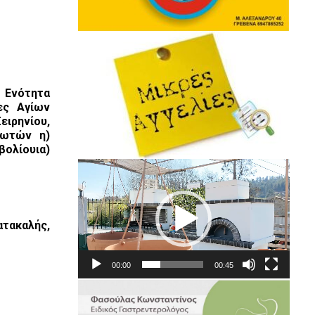
 Ενότητα
ες Αγίων
ιρηνίου,
εωτών η)
βολίουια)
Πρόγραμμα
Αναπαραγωγής
Βίντεο
ατακαλής,
00:00
00:45