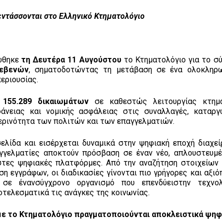
 εντάσσονται στο Ελληνικό Κτηματολόγιο
ώθηκε
τη Δευτέρα 11 Αυγούστου
το Κτηματολόγιο για το σ
ρεβενών
, σηματοδοτώντας τη μετάβαση σε ένα ολοκληρω
εριουσίας.
ι
155.289 δικαιωμάτων
σε καθεστώς λειτουργίας κτημα
αφάνειας και νομικής ασφάλειας στις συναλλαγές, καταρ
ερινότητα των πολιτών και των επαγγελματιών.
ελίδα και εισέρχεται δυναμικά στην ψηφιακή εποχή διαχεί
παγγελματίες αποκτούν πρόσβαση σε έναν νέο, απλουστευμ
τες ψηφιακές πλατφόρμες. Από την αναζήτηση στοιχείων 
η εγγράφων, οι διαδικασίες γίνονται πιο γρήγορες και αξιό
ι σε ένανσύγχρονο οργανισμό που επενδύειστην τεχνολ
οτελεσματικά τις ανάγκες της κοινωνίας.
 με το Κτηματολόγιο πραγματοποιούνται αποκλειστικά ψηφ