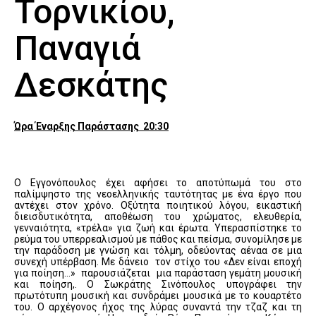
Τορνικίου,
Παναγιά
Δεσκάτης
Ώρα Έναρξης Παράστασης 20:30
Ο Εγγονόπουλος έχει αφήσει το αποτύπωμά του στο
παλίμψηστο της νεοελληνικής ταυτότητας με ένα έργο που
αντέχει στον χρόνο. Οξύτητα ποιητικού λόγου, εικαστική
διεισδυτικότητα, αποθέωση του χρώματος, ελευθερία,
γενναιότητα, «τρέλα» για ζωή και έρωτα. Υπερασπίστηκε το
ρεύμα του υπερρεαλισμού με πάθος και πείσμα, συνομίλησε με
την παράδοση με γνώση και τόλμη, οδεύοντας αέναα σε μια
συνεχή υπέρβαση. Με δάνειο τον στίχο του «Δεν είναι εποχή
για ποίηση…» παρουσιάζεται μια παράσταση γεμάτη μουσική
και ποίηση,. Ο Σωκράτης Σινόπουλος υπογράφει την
πρωτότυπη μουσική και συνδράμει μουσικά με το κουαρτέτο
του. Ο αρχέγονος ήχος της λύρας συναντά την τζαζ και τη