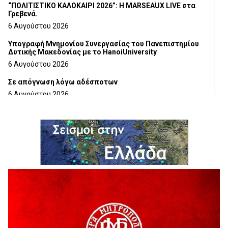
“ΠΟΛΙΤΙΣΤΙΚΟ ΚΑΛΟΚΑΙΡΙ 2026”: Η MARSEAUX LIVE στα
Γρεβενά.
6 Αυγούστου 2026
Υπογραφή Μνημονίου Συνεργασίας του Πανεπιστημίου
Δυτικής Μακεδονίας με το HanoiUniversity
6 Αυγούστου 2026
Σε απόγνωση λόγω αδέσποτων
6 Αυγούστου 2026
ΔΙΑΚΟΠΗ ΗΛΕΚΤΡΙΚΟΥ ΡΕΥΜΑΤΟΣ
6 Αυγούστου 2026
Ολοκληρώνεται η ασφαλτόστρωση της οδού Περιβόλι –
Αβδέλλα
6 Αυγούστου 2026
H παραδοχή λαθών είναι (και) δύναμη
5 Αυγούστου 2026
Ο ΑΝΔΡΕΑΣ ΑΣΛΑΝΙΔΗΣ ΣΥΝΕΧΙΖΕΙ ΣΤΟΝ ΠΡΩΤΕΑ
ΓΡΕΒΕΝΩΝ