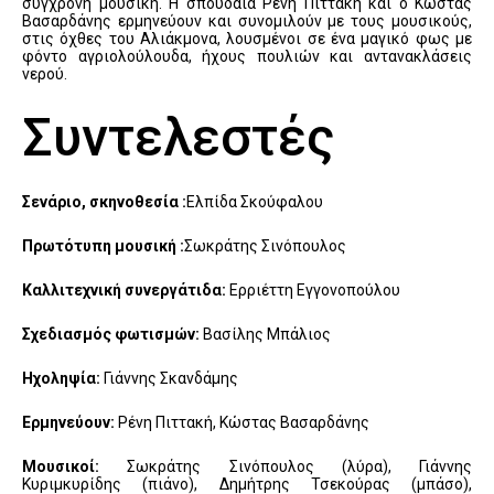
σύγχρονη μουσική. Η σπουδαία Ρένη Πιττακή και ο Κώστας
Βασαρδάνης ερμηνεύουν και συνομιλούν με τους μουσικούς,
στις όχθες του Αλιάκμονα, λουσμένοι σε ένα μαγικό φως με
φόντο αγριολούλουδα, ήχους πουλιών και αντανακλάσεις
νερού.
Συντελεστές
Σενάριο, σκηνοθεσία :
Ελπίδα Σκούφαλου
Πρωτότυπη μουσική :
Σωκράτης Σινόπουλος
Kαλλιτεχνική συνεργάτιδα:
Ερριέττη Εγγονοπούλου
Σχεδιασμός φωτισμών:
Βασίλης Μπάλιος
Ηχοληψία:
Γιάννης Σκανδάμης
Ερμηνεύουν:
Ρένη Πιττακή, Κώστας Βασαρδάνης
Μουσικοί:
Σωκράτης Σινόπουλος (λύρα), Γιάννης
Κυριμκυρίδης (πιάνο), Δημήτρης Τσεκούρας (μπάσο),