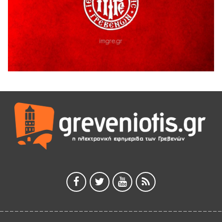
5 Αυγούστου 2026
Ευχαριστήριο Εκπολιτιστικού Συλλόγου Ταξιάρχη προς κ.
Παρασχάκη Αθανάσιο
5 Αυγούστου 2026
Διακοπή υδροδότησης του Α΄ κλάδου ύδρευσης
5 Αυγούστου 2026
Η Marseaux στα Γρεβενά για μια μοναδική συναυλία
5 Αυγούστου 2026
Θερινό Σινεμά στο πλαίσιο του «Πολιτιστικού
Καλοκαιριού 2026» με την βραβευμένη ταινία «Μικρές
Ανάσες».
5 Αυγούστου 2026
Γρεβενά: Συνελήφθη 18χρονος αλλοδαπός, για κλοπή
εξοπλισμού γυμναστηρίου
5 Αυγούστου 2026