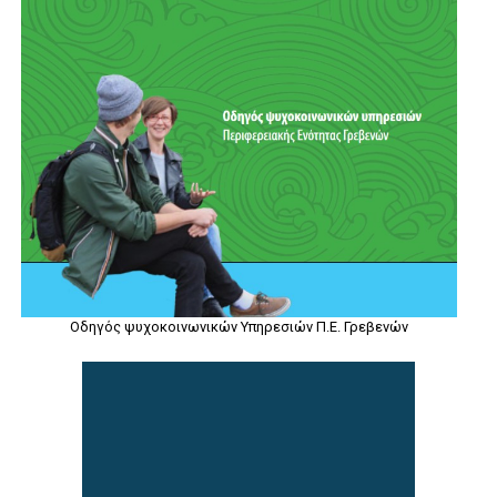
Οδηγός ψυχοκοινωνικών Υπηρεσιών Π.Ε. Γρεβενών