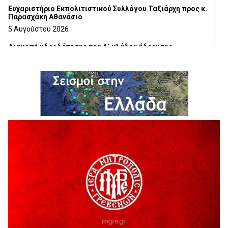
Ευχαριστήριο Εκπολιτιστικού Συλλόγου Ταξιάρχη προς κ.
Παρασχάκη Αθανάσιο
5 Αυγούστου 2026
Διακοπή υδροδότησης του Α΄ κλάδου ύδρευσης
5 Αυγούστου 2026
Η Marseaux στα Γρεβενά για μια μοναδική συναυλία
5 Αυγούστου 2026
Θερινό Σινεμά στο πλαίσιο του «Πολιτιστικού
Καλοκαιριού 2026» με την βραβευμένη ταινία «Μικρές
Ανάσες».
5 Αυγούστου 2026
Γρεβενά: Συνελήφθη 18χρονος αλλοδαπός, για κλοπή
εξοπλισμού γυμναστηρίου
5 Αυγούστου 2026
ΑΗ ΛΑΟΣ | 5 Αυγούστου | Υπαίθριο Θέατρο “Καστράκι”,
Γρεβενά
5 Αυγούστου 2026