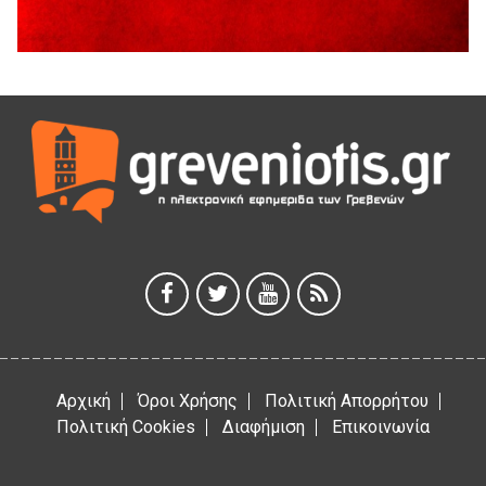
41η Γιορτή Κρασιού στο Τρίκωμο – «Γιορτή Παράδοσης»
5 Αυγούστου 2026
ΜΟΡΙΟΔΟΤΟΥΜΕΝΑ ΣΕΜΙΝΑΡΙΑ ΑΠΟ ΤΟ ΠΑΝΕΠΙΣΤΗΜΙΟ
ΠΕΙΡΑΙΑ
5 Αυγούστου 2026
ΕΥΧΑΡΙΣΤΙΕΣ Φυσιολατρικού Συλλόγου Γρεβενών
4 Αυγούστου 2026
Έκτακτη χρηματοδότηση 400.000€ για επιπλέον εργασίες
στο Δημοτικό Στάδιο Γρεβενών «Μίλτος Τεντόγλου»
4 Αυγούστου 2026
Αρχική
Όροι Χρήσης
Πολιτική Απορρήτου
Πολιτική Cookies
Διαφήμιση
Επικοινωνία