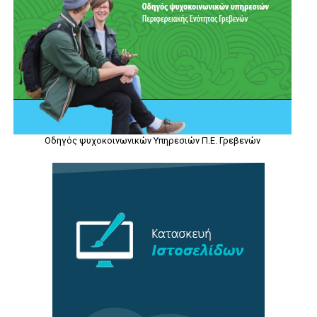
Οδηγός ψυχοκοινωνικών Υπηρεσιών Π.Ε. Γρεβενών