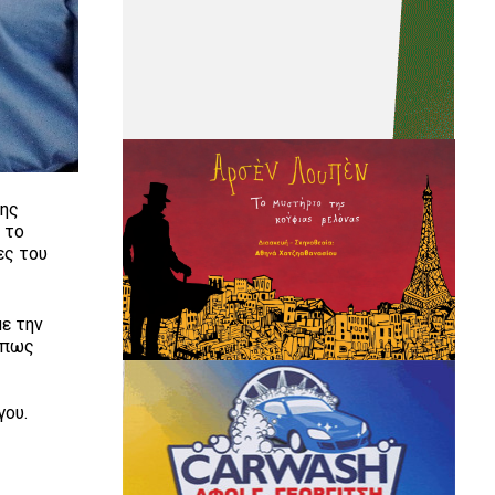
ξης
 το
ες του
ε την
 όπως
γου.