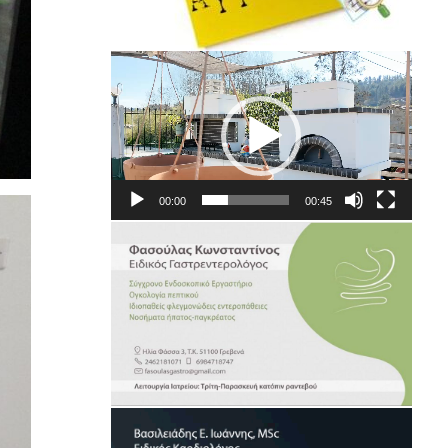
Πρόγραμμα
Αναπαραγωγής
Βίντεο
00:00
00:45