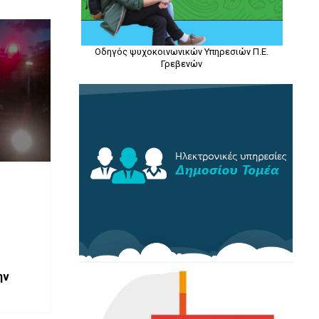
Οδηγός ψυχοκοινωνικών Υπηρεσιών Π.Ε.
Γρεβενών
ην