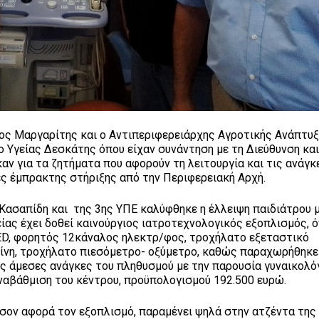
ος Μαργαρίτης και ο Αντιπεριφερειάρχης Αγροτικής Ανάπτυ
Υγείας Δεσκάτης όπου είχαν συνάντηση με τη Διεύθυνση και
ν για τα ζητήματα που αφορούν τη λειτουργία και τις ανάγκ
ες έμπρακτης στήριξης από την Περιφερειακή Αρχή.
Κασαπίδη και της 3ης ΥΠΕ καλύφθηκε η έλλειψη παιδιάτρου μ
είας έχει δοθεί καινούργιος ιατροτεχνολογικός εξοπλισμός,
D, φορητός 12κάναλος ηλεκτρ/φος, τροχήλατο εξεταστικό
λίνη, τροχήλατο πιεσόμετρο- οξύμετρο, καθώς παραχωρήθηκε
ις άμεσες ανάγκες του πληθυσμού με την παρουσία γυναικολό
ναβάθμιση του κέντρου, προϋπολογισμού 192.500 ευρώ.
όσον αφορά τον εξοπλισμό, παραμένει ψηλά στην ατζέντα της