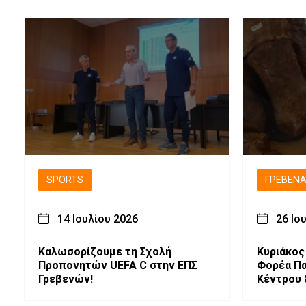
SPORTS
ΓΡΕΒΕΝ
14 Ιουλίου 2026
26 Ιο
Καλωσορίζουμε τη Σχολή
Κυριάκος
Προπονητών UEFA C στην ΕΠΣ
Φορέα Πα
Γρεβενών!
Κέντρου 
συλλογής