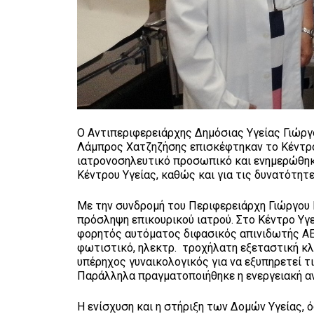
Ο Αντιπεριφερειάρχης Δημόσιας Υγείας Γιώργ
Λάμπρος Χατζηζήσης επισκέφτηκαν το Κέντρο 
ιατρονοσηλευτικό προσωπικό και ενημερώθηκα
Κέντρου Υγείας, καθώς και για τις δυνατότητ
Με την συνδρομή του Περιφερειάρχη Γιώργου 
πρόσληψη επικουρικού ιατρού. Στο Κέντρο Υγ
φορητός αυτόματος διφασικός απινιδωτής AE
φωτιστικό, ηλεκτρ. τροχήλατη εξεταστική κ
υπέρηχος γυναικολογικός για να εξυπηρετεί τ
Παράλληλα πραγματοποιήθηκε η ενεργειακή α
Η ενίσχυση και η στήριξη των Δομών Υγείας, 