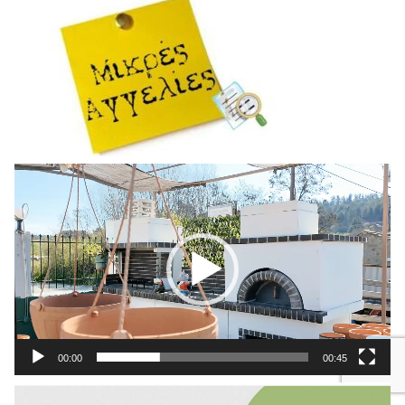
Πρόγραμμα
Αναπαραγωγής
Βίντεο
00:00
00:45