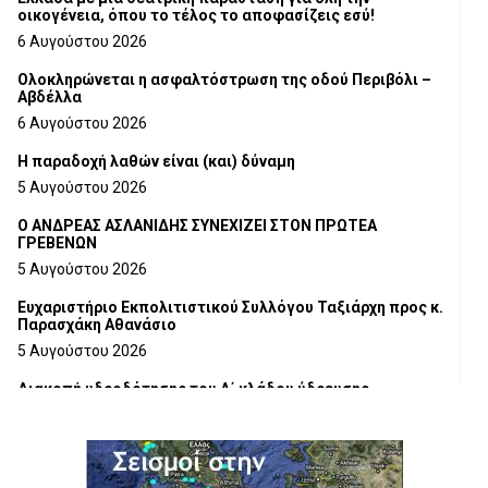
οικογένεια, όπου το τέλος το αποφασίζεις εσύ!
6 Αυγούστου 2026
Ολοκληρώνεται η ασφαλτόστρωση της οδού Περιβόλι –
Αβδέλλα
6 Αυγούστου 2026
H παραδοχή λαθών είναι (και) δύναμη
5 Αυγούστου 2026
Ο ΑΝΔΡΕΑΣ ΑΣΛΑΝΙΔΗΣ ΣΥΝΕΧΙΖΕΙ ΣΤΟΝ ΠΡΩΤΕΑ
ΓΡΕΒΕΝΩΝ
5 Αυγούστου 2026
Ευχαριστήριο Εκπολιτιστικού Συλλόγου Ταξιάρχη προς κ.
Παρασχάκη Αθανάσιο
5 Αυγούστου 2026
Διακοπή υδροδότησης του Α΄ κλάδου ύδρευσης
5 Αυγούστου 2026
Η Marseaux στα Γρεβενά για μια μοναδική συναυλία
5 Αυγούστου 2026