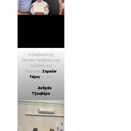
ο Γρεβενιώτης
Γενικός Πρόξενος της
Ελλάδας στη
Βοστώνη
Συμεών
Τέγος
με τον
συντοπίτη
μας
Ανδρέα
Τζουβάρα