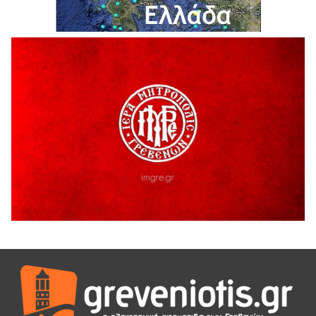
Θερινό Σινεμά στο πλαίσιο του «Πολιτιστικού
Καλοκαιριού 2026» με την βραβευμένη ταινία «Μικρές
Ανάσες».
5 Αυγούστου 2026
Γρεβενά: Συνελήφθη 18χρονος αλλοδαπός, για κλοπή
εξοπλισμού γυμναστηρίου
5 Αυγούστου 2026
ΑΗ ΛΑΟΣ | 5 Αυγούστου | Υπαίθριο Θέατρο “Καστράκι”,
Γρεβενά
5 Αυγούστου 2026
41η Γιορτή Κρασιού στο Τρίκωμο – «Γιορτή Παράδοσης»
5 Αυγούστου 2026
ΜΟΡΙΟΔΟΤΟΥΜΕΝΑ ΣΕΜΙΝΑΡΙΑ ΑΠΟ ΤΟ ΠΑΝΕΠΙΣΤΗΜΙΟ
ΠΕΙΡΑΙΑ
5 Αυγούστου 2026
ΕΥΧΑΡΙΣΤΙΕΣ Φυσιολατρικού Συλλόγου Γρεβενών
4 Αυγούστου 2026