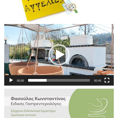
Πρόγραμμα
Αναπαραγωγής
Βίντεο
00:00
00:45