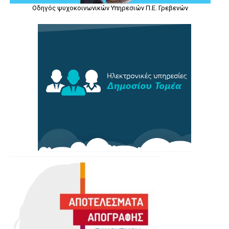
Οδηγός ψυχοκοινωνικών Υπηρεσιών Π.Ε. Γρεβενών