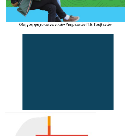
Οδηγός ψυχοκοινωνικών Υπηρεσιών Π.Ε. Γρεβενών