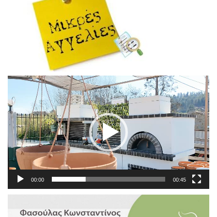
Πρόγραμμα
Αναπαραγωγής
Βίντεο
00:00
00:45