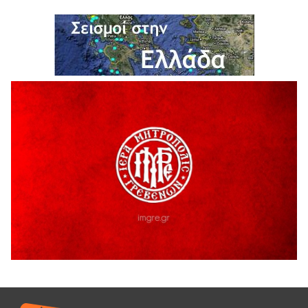
H παραδοχή λαθών είναι (και) δύναμη
5 Αυγούστου 2026
Ο ΑΝΔΡΕΑΣ ΑΣΛΑΝΙΔΗΣ ΣΥΝΕΧΙΖΕΙ ΣΤΟΝ ΠΡΩΤΕΑ
ΓΡΕΒΕΝΩΝ
5 Αυγούστου 2026
Ευχαριστήριο Εκπολιτιστικού Συλλόγου Ταξιάρχη προς κ.
Παρασχάκη Αθανάσιο
5 Αυγούστου 2026
Διακοπή υδροδότησης του Α΄ κλάδου ύδρευσης
5 Αυγούστου 2026
Η Marseaux στα Γρεβενά για μια μοναδική συναυλία
5 Αυγούστου 2026
Θερινό Σινεμά στο πλαίσιο του «Πολιτιστικού
Καλοκαιριού 2026» με την βραβευμένη ταινία «Μικρές
Ανάσες».
5 Αυγούστου 2026
Γρεβενά: Συνελήφθη 18χρονος αλλοδαπός, για κλοπή
εξοπλισμού γυμναστηρίου