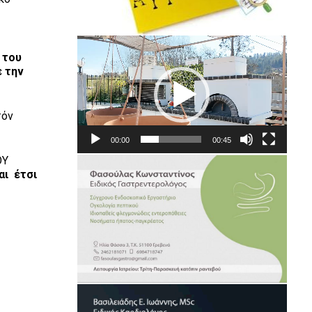
Πρόγραμμα
 του
Αναπαραγωγής
ε την
Βίντεο
τόν
00:00
00:45
ΟΥ
αι έτσι