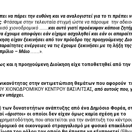
ει να πάρει την ευθύνη και να αναλογιστεί για το τι πρέπει ν
ς
.
Φτάσαμε στην τελευταία στιγμή ώστε να πάρουμε την αδει
 μισό χιονοδρομικό
………
και αυτό γιατί προέκυψαν κάποια ζητή
α έχουμε αποφύγει εάν είχαμε ασχοληθεί και εάν οι απαραίτ
ίκηση είχαν ξεκινήσει από τον πρόεδρο της προηγούμενης Δι
αραίτητες ενέργειες να τις έχουμε ξεκινήσει με τη λήξη της
πρίλιο – Μάιο
……….».
ως και η προηγούμενη Διοίκηση είχε τοποθετηθεί από την
ανικανότητας στην αντιμετώπιση θεμάτων που αφορούν τ
ΟΥ ΧΙΟΝΟΔΡΟΜΙΚΟΥ ΚΕΝΤΡΟΥ ΒΑΣΙΛΙΤΣΑΣ
, από αυτούς που, 
δεν υπάρχει.
)
των δυνατοτήτων ανάπτυξης
από ένα Δημόσιο Φορέα, σ
τοί
«άριστοι»
οι οποίοι δεν είχαν όμως καμία σχέση με το
 χρηματοδότηση, που απαιτείται για την ανάπτυξη του κέντρου
δρομικό σε οικονομικό στραγγαλισμό με φυσικό επακόλου
ξίωση του ρόλου τον οποίο θα έπρεπε να εξυπηρετεί
(Εθνι