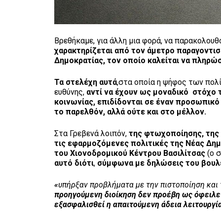
Βρεθήκαμε, για άλλη μια φορά, να παρακολου
χαρακτηρίζεται από τον άμετρο παραγοντι
Δημοκρατίας, τον οποίο καλείται να πληρώσ
Τα στελέχη αυτά
,στα οποία η ψήφος των πολ
ευθύνης,
αντί να έχουν ως μοναδικό
στόχο 
κοινωνίας, επιδίδονται σε έναν προσωπικό
το παρελθόν, αλλά ούτε και στο μέλλον.
Στα Γρεβενά λοιπόν,
της φτωχοποίησης, της 
τις εφαρμοζόμενες πολιτικές της Νέας Δη
του Χιονοδρομικού Κέντρου Βασιλίτσας
(ο 
αυτό διότι
,
σύμφωνα με δηλώσεις του βουλ
«
υπήρξαν προβλήματα με την πιστοποίηση και
προηγούμενη διοίκηση δεν προέβη ως όφειλε 
εξασφαλισθεί η απαιτούμενη άδεια λειτουργί