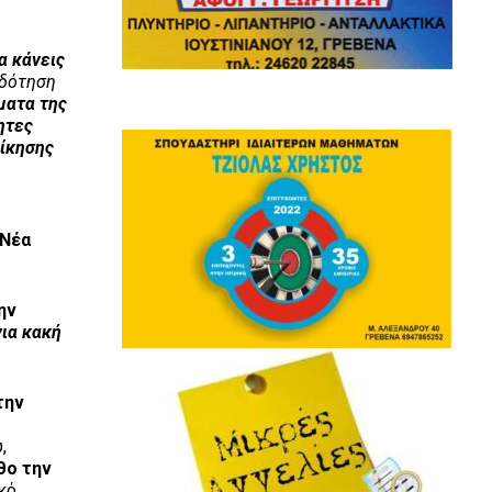
α κάνεις
οδότηση
ματα της
ητες
οίκησης
 Νέα
ην
για κακή
την
,
θο την
κό