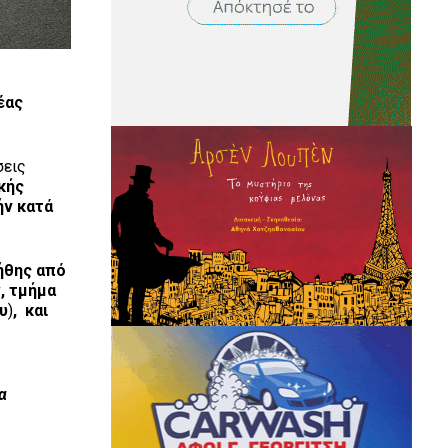
έας
σεις
κής
ήν κατά
λήθης από
ν
, τμήμα
ου
)
,
και
α