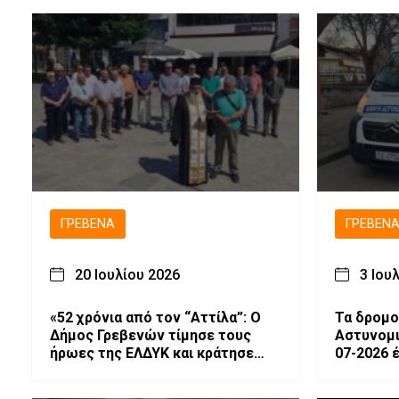
2026.
ΓΡΕΒΕΝΆ
ΓΡΕΒΕΝ
20 Ιουλίου 2026
3 Ιου
«52 χρόνια από τον “Αττίλα”: Ο
Τα δρομο
Δήμος Γρεβενών τίμησε τους
Αστυνομικώ
ήρωες της ΕΛΔΥΚ και κράτησε
07-2026 
ζωντανό το μήνυμα “Δεν
Ξεχνώ”».