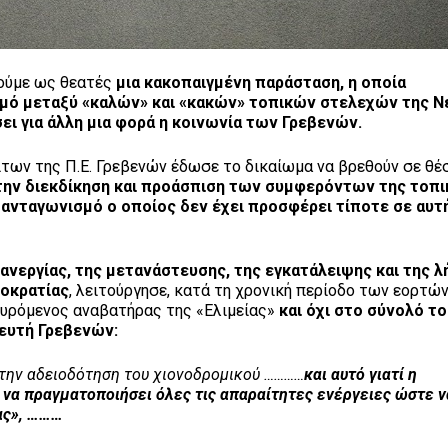
θούμε ως θεατές
μια κακοπαιγμένη παράσταση, η οποία
σμό μεταξύ «καλών» και «κακών» τοπικών στελεχών της Ν
ει για άλλη μια φορά η κοινωνία των Γρεβενών.
ίτων της Π.Ε. Γρεβενών έδωσε το δικαίωμα να βρεθούν σε θέ
την διεκδίκηση και προάσπιση των συμφερόντων της τοπι
 ανταγωνισμό ο οποίος δεν έχει προσφέρει τίποτε σε αυτ
ανεργίας, της μετανάστευσης, της εγκατάλειψης και της 
μοκρατίας
, λειτούργησε, κατά τη χρονική περίοδο των εορτώ
συρόμενος αναβατήρας της «Ελιμείας»
και όχι στο σύνολό τ
ευτή Γρεβενών:
 την αδειοδότηση του χιονοδρομικού …………
και αυτό γιατί η
να πραγματοποιήσει όλες τις απαραίτητες ενέργειες ώστε ν
ας», ………