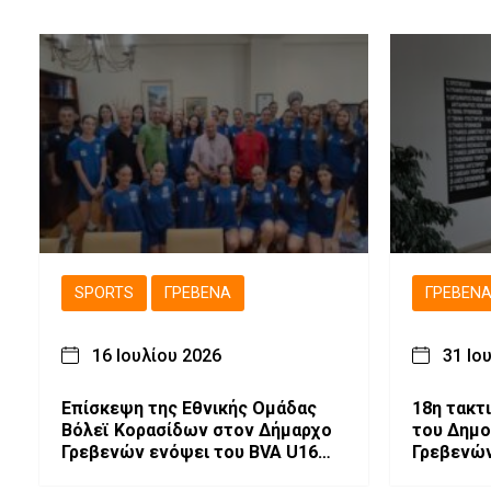
SPORTS
ΓΡΕΒΕΝΆ
ΓΡΕΒΕΝ
16 Ιουλίου 2026
31 Ιο
Επίσκεψη της Εθνικής Ομάδας
18η τακτ
Βόλεϊ Κορασίδων στον Δήμαρχο
του Δημο
Γρεβενών ενόψει του BVA U16
Γρεβενώ
Women Volleyball Championships